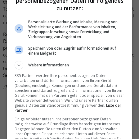
personenbezogenen Daten für Folgendes
the new connection should be an exciting alternative – after all,
zu nutzen:
Toulouse is one of France's most important economic and tourist
centers. In addition, direct rail connections that were interrupted
Personalisierte Werbung und Inhalte, Messung von
in recent years are being restored.
Werbeleistung und der Performance von Inhalten,
Zielgruppenforschung sowie Entwicklung und
Renfe is awaiting approval from the European Union Agency for
Verbesserung von Angeboten
Railways (EUAR) to begin operations in Toulouse. Once the
permit is granted, on-board staff training and ticket sales will
Speichern von oder Zugriff auf Informationen auf
einem Endgerät
commence. The official starting date for the new AVE route is the
second quarter of 2025. If demand is high, the connection could
Weitere Informationen
be extended beyond the planned season from April to
September.
335 Partner werden Ihre personenbezogenen Daten
verarbeiten und dürfen Informationen von Ihrem Gerät
(Cookies, eindeutige Kennungen und andere Gerätedaten)
(TN)
speichern und darauf zugreifen. Die Informationen von Ihrem
Gerät können mit den Partnern geteilt oder speziell von dieser
Website verwendet werden. Wir und unsere Partner dürfen
genaue Daten zur Standortbestimmung verwenden.
Liste der
Partner
Einige Anbieter nutzen Ihre personenbezogenen Daten
möglicherweise auf Grundlage ihres berechtigten Interesses.
Dagegen können Sie unten über den Button zum Verwalten
Ihrer Optionen Einspruch erheben. Unten auf dieser Seite
oder im Menü der Website finden Sie einen Link, über den Sie