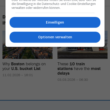
die Einwilligung in die Datenschutz- und Cookie-Einstellungen
verwalten oder widerrufen können.
DAS KÖNNTE SIE AUCH
INTERESSIEREN
Einwilligen
Optionen verwalten
Why
Boston
belongs on
These
10 train
your
U.S. bucket List
stations
have the
most
delays
11.02.2026 – 16:01
03.03.2026 – 06:30