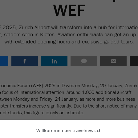
WEF
2025, Zurich Airport will transform into a hub for internati
t, seldom seen in Kloten. Aviation enthusiasts can get an up
with extended opening hours and exclusive guided tours.
 Economic Forum (WEF) 2025 in Davos on Monday, 20 January, Zurich
e focus of international attention. Around 1,000 additional aircraft
tween Monday and Friday, 24 January, as more and more business
copter transfers increase significantly. Due to the short notice of many
 of stands, this figure is only an estimate.
Aviation is offering WEF guests the opportunity to refuel their aircraft
Willkommen bei travelnews.ch
, according to a press release from the airport.