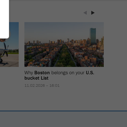
Why
Boston
belongs on your
U.S.
The
liqu
bucket List
Friday
11.02.2026 – 16:01
23.06.202