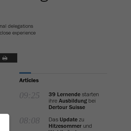
onal delegations
-close experience
Articles
09:25
39 Lernende
starten
ihre
Ausbildung
bei
Dertour Suisse
08:08
Das
Update
zu
Hitzesommer
und