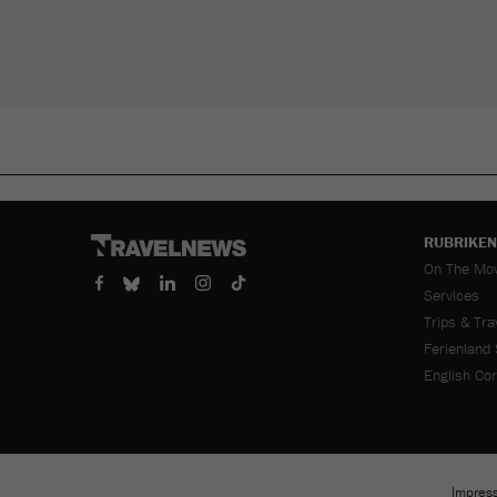
RUBRIKEN
Skip
On The Mo
navigation
Services
Trips & Tra
Ferienland
English Co
Impres