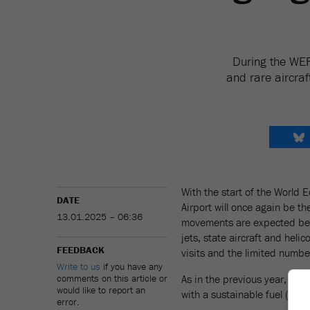
During the WEF 
and rare aircraf
With the start of the World
DATE
Airport will once again be th
13.01.2025 – 06:36
movements are expected be
jets, state aircraft and heli
FEEDBACK
visits and the limited number
Write to us
if you have any
comments on this article or
As in the previous year, Jet 
would like to report an
with a sustainable fuel (SAF)
error.