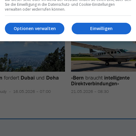
Sie die Einwilligung in die Datenschutz- und Cookie-Einstellungen
verwalten oder widerrufen können.
Optionen verwalten
Einwilligen
n
fordert
Dubai
und
Doha
«
Bern
braucht
intelligente
Direktverbindungen
»
hudy
16.05.2026 – 07:00
21.05.2026 – 08:30