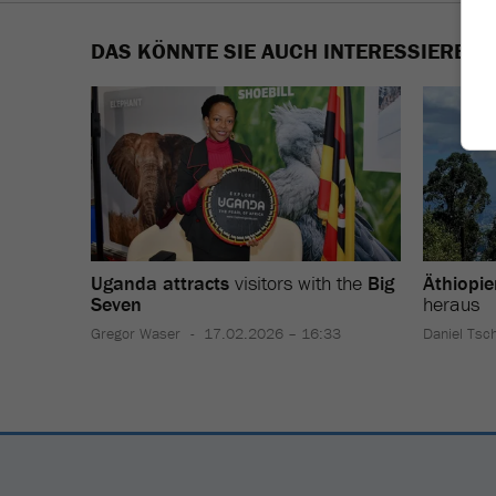
DAS KÖNNTE SIE AUCH INTERESSIEREN
Uganda attracts
visitors with the
Big
Äthiopie
Seven
heraus
Gregor Waser
17.02.2026 – 16:33
Daniel Tsc