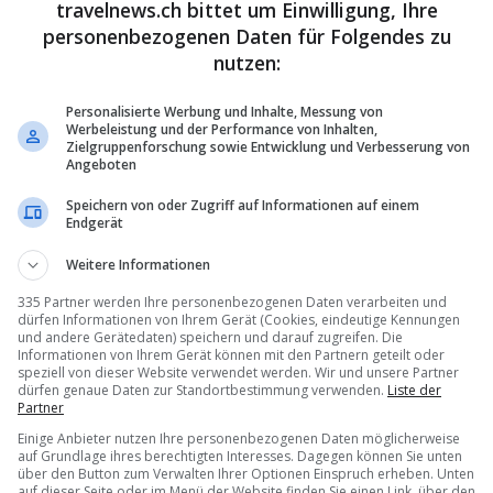
travelnews.ch bittet um Einwilligung, Ihre
ers and aviation enthusiasts: the public viewing terrace B will be op
personenbezogenen Daten für Folgendes zu
during the WEF week. Those who prefer to be right in the thick of the
nutzen:
fs and landings of the exclusive aircraft from
popular spotting
e of the airport or the area in Oberglatt.
Personalisierte Werbung und Inhalte, Messung von
al tours
offered during the WEF days. These guided tours provide
Werbeleistung und der Performance von Inhalten,
Zielgruppenforschung sowie Entwicklung und Verbesserung von
xtraordinary flight operations during the World Economic Forum. As
Angeboten
ervation is highly recommended.
Speichern von oder Zugriff auf Informationen auf einem
Endgerät
Weitere Informationen
335 Partner werden Ihre personenbezogenen Daten verarbeiten und
dürfen Informationen von Ihrem Gerät (Cookies, eindeutige Kennungen
und andere Gerätedaten) speichern und darauf zugreifen. Die
Informationen von Ihrem Gerät können mit den Partnern geteilt oder
speziell von dieser Website verwendet werden. Wir und unsere Partner
dürfen genaue Daten zur Standortbestimmung verwenden.
Liste der
Partner
Einige Anbieter nutzen Ihre personenbezogenen Daten möglicherweise
auf Grundlage ihres berechtigten Interesses. Dagegen können Sie unten
über den Button zum Verwalten Ihrer Optionen Einspruch erheben. Unten
auf dieser Seite oder im Menü der Website finden Sie einen Link, über den