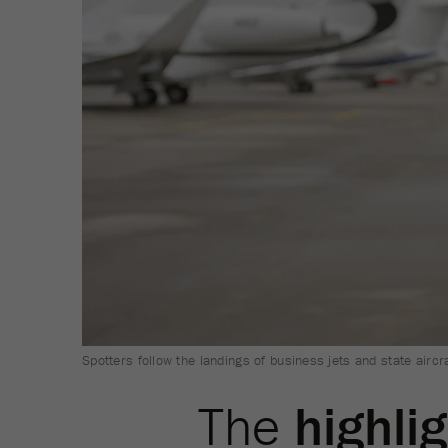
Spotters follow the landings of business jets and state aircr
The
highli