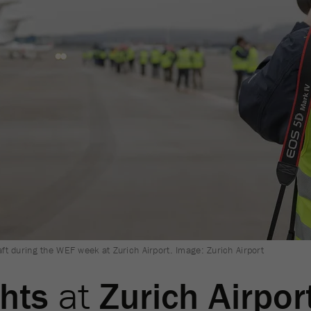
aft during the WEF week at Zurich Airport. Image: Zurich Airport
ghts
at
Zurich Airpor