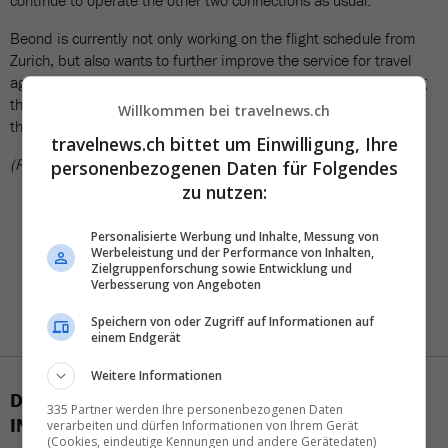
continue to operate the other two connections as usual.
Beond is currently not only working on the flight schedule from
Zurich, but also wants to further improve the service for travel
agencies at the same time. «We are in the final stages of testing
the integration of Travelport/Galileo as a GDS and will go live in
Willkommen bei travelnews.ch
the coming days», the letter continues.
travelnews.ch bittet um Einwilligung, Ihre
(RSU)
personenbezogenen Daten für Folgendes
zu nutzen:
Personalisierte Werbung und Inhalte, Messung von
Werbeleistung und der Performance von Inhalten,
Zielgruppenforschung sowie Entwicklung und
Verbesserung von Angeboten
Speichern von oder Zugriff auf Informationen auf
einem Endgerät
Weitere Informationen
DAS KÖNNTE SIE AUCH
335 Partner werden Ihre personenbezogenen Daten
INTERESSIEREN
verarbeiten und dürfen Informationen von Ihrem Gerät
(Cookies, eindeutige Kennungen und andere Gerätedaten)