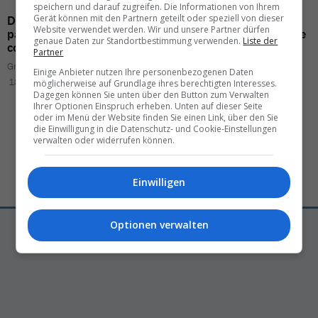
speichern und darauf zugreifen. Die Informationen von Ihrem
Gerät können mit den Partnern geteilt oder speziell von dieser
DTH Travel
on a
growth
6 beautiful
travel
Website verwendet werden. Wir und unsere Partner dürfen
path:
«The signs point to
destinations
that are
safe
genaue Daten zur Standortbestimmung verwenden.
Liste der
continued success
»
Partner
Reto Suter
Gregor Waser
12.05.2026 – 09:08
Einige Anbieter nutzen Ihre personenbezogenen Daten
18.03.2026 – 08:11
möglicherweise auf Grundlage ihres berechtigten Interesses.
Dagegen können Sie unten über den Button zum Verwalten
Ihrer Optionen Einspruch erheben. Unten auf dieser Seite
oder im Menü der Website finden Sie einen Link, über den Sie
die Einwilligung in die Datenschutz- und Cookie-Einstellungen
verwalten oder widerrufen können.
Einwilligen
Optionen verwalten