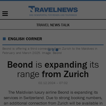
TRAVEL NEWS TALK
SKIP
NAVIGATION
ENGLISH CORNER
Beond is offering a third connection from Zurich to the Maldives in
February and March 2025. Image: Beond
Beond
is
expanding
its
range
from Zurich
02.12.2024 – 07:02
The Maldivian luxury airline Beond is expanding its
services in Switzerland. Due to strong booking numbers,
an additional connection from Zurich will be available in