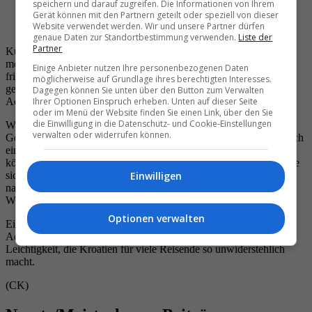
speichern und darauf zugreifen. Die Informationen von Ihrem
Posieren für das perfekte Bild am Kroatien-Abend im
Gerät können mit den Partnern geteilt oder speziell von dieser
Website verwendet werden. Wir und unsere Partner dürfen
Zürcher Hotel Baur au Lac. Bild: TN
genaue Daten zur Standortbestimmung verwenden.
Liste der
Partner
Kulinarisch fügte sich der Abend harmonisch in die Idee eines
modernen mediterranen Lebensgefühls ein. Geteilte Gerichte,
Einige Anbieter nutzen Ihre personenbezogenen Daten
frische Aromen und sorgfältig abgestimmte Begleiter schufen eine
möglicherweise auf Grundlage ihres berechtigten Interesses.
genussvolle Brücke zwischen Zürich und der kroatischen
Dagegen können Sie unten über den Button zum Verwalten
Adriaküste.
Ihrer Optionen Einspruch erheben. Unten auf dieser Seite
oder im Menü der Website finden Sie einen Link, über den Sie
die Einwilligung in die Datenschutz- und Cookie-Einstellungen
Während sich die Sommernacht über den Park legte und die
verwalten oder widerrufen können.
Gespräche an den Tischen leiser, aber intensiver wurden, zeigte sich
einmal mehr, wie wirkungsvoll Destinationen erzählt werden
können, wenn sie emotional erlebbar werden. Kroatien präsentierte
sich an diesem Abend nicht als ferner Sehnsuchtsort, sondern als
Einwilligen
nahes Versprechen: erreichbar, vielseitig und voller mediterraner
Wärme.
Optionen verwalten
Ein Abend am Zürichsee wurde so zu einer kleinen Reise an die
Adria – sommerlich und getragen von jener mediterranen
Leichtigkeit, die Kroatien für viele Reisende so unwiderstehlich
macht.
(CK)