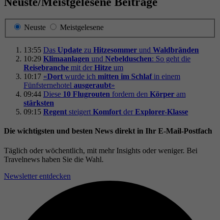
Neuste/Meistgelesene Beiträge
Neuste
Meistgelesene
13:55
Das
Update
zu
Hitzesommer
und
Waldbränden
10:29
Klimaanlagen
und
Nebelduschen
: So geht die
Reisebranche
mit der
Hitze
um
10:17
«
Dort
wurde ich
mitten im Schlaf
in einem
Fünfsternehotel
ausgeraubt
»
09:44
Diese
10 Flugrouten
fordern den
Körper
am
stärksten
09:15
Regent
steigert
Komfort
der
Explorer-Klasse
Die wichtigsten und besten News direkt in Ihr E‑Mail-Postfach
Täglich oder wöchentlich, mit mehr Insights oder weniger. Bei
Travel­news haben Sie die Wahl.
Newsletter entdecken