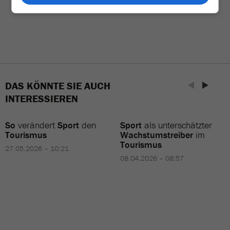
DAS KÖNNTE SIE AUCH
INTERESSIEREN
So
verändert
Sport
den
Sport
als unterschätzter
Tourismus
Wachstumstreiber
im
Tourismus
27.05.2026 – 10:21
08.04.2026 – 08:57