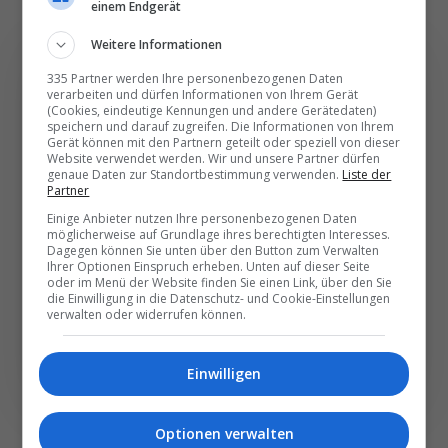
einem Endgerät
Weitere Informationen
335 Partner werden Ihre personenbezogenen Daten
verarbeiten und dürfen Informationen von Ihrem Gerät
(Cookies, eindeutige Kennungen und andere Gerätedaten)
Die wichtigsten und
speichern und darauf zugreifen. Die Informationen von Ihrem
Gerät können mit den Partnern geteilt oder speziell von dieser
besten News direkt in
Website verwendet werden. Wir und unsere Partner dürfen
genaue Daten zur Standortbestimmung verwenden.
Liste der
Ihr E‑Mail-Postfach
Partner
Einige Anbieter nutzen Ihre personenbezogenen Daten
möglicherweise auf Grundlage ihres berechtigten Interesses.
Täglich oder wöchentlich, mit mehr Insights oder
Dagegen können Sie unten über den Button zum Verwalten
weniger. Bei Travel­news haben Sie die Wahl.
Ihrer Optionen Einspruch erheben. Unten auf dieser Seite
oder im Menü der Website finden Sie einen Link, über den Sie
die Einwilligung in die Datenschutz- und Cookie-Einstellungen
verwalten oder widerrufen können.
NEWSLETTER ENTDECKEN
Einwilligen
Optionen verwalten