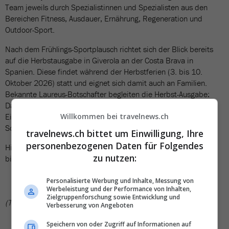
Team jeweils durch Spezialistinnen und Spezialisten aus den
Bereichen Fitness, Ausdauer, Ernährung, Regeneration und
Outdoor-Sport.
Nach dem Frühlings-Sportplausch richtet sich der Blick bereits
auf die Herbstausgabe in Giverola an der Costa Brava in
Spanien. Diese findet während der Herbstferien (3. bis 10.
Oktober 2026) statt und eignet sich damit auch an Familien.
Bekannte Laureus-Botschafter begleiten die Herbst-Ausgabe:
Darunter befinden sich die Triathletin Nicola Spirig, die
Willkommen bei travelnews.ch
Eiskunstlauf-Europameisterin Sarah von Berkel sowie der
Schwingerkönig Christian Stucki.
travelnews.ch bittet um Einwilligung, Ihre
personenbezogenen Daten für Folgendes
Hier sind einige Eindrücke der Sportwoche in Cambrils vom 16.
zu nutzen:
bis 23. Mai 2026:
Personalisierte Werbung und Inhalte, Messung von
Werbeleistung und der Performance von Inhalten,
BILDERGALERIE
Zielgruppenforschung sowie Entwicklung und
(TN)
10 Bilder
Verbesserung von Angeboten
Speichern von oder Zugriff auf Informationen auf