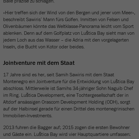
Bälle präzise zu schlagen.
«Hier treffen sich der Wind von den Bergen und jener vom Meer»,
beschreibt Sawiris’ Mann fürs Golfen. Inmitten von Felsen und
Olivenbäumen könnte das Weltklasse-Panorama leicht vom Sport
ablenken. Denn auf dem Golfplatz von Luštica Bay sieht man von
jedem Loch aus das Wasser – die Adria mit den vorgelagerten
Inseln, die Bucht von Kotor oder beides.
Jointventure mit dem Staat
17 Jahre sind es her, seit Samih Sawiris mit dem Staat
Montenegro ein Jointventure für die Entwicklung von Luštica Bay
abschloss. Mittlerweile ist Samihs 34-jähriger Sohn Naguib Chef
im Ring. Luštica Development, eine Tochtergesellschaft der in
Altdorf ansässigen Orascom Development Holding (ODH), sorgt
auf der Halbinsel gerade für einen Drittel des montenegrinischen
Immobilien-Investments.
2013 fuhren die Bagger auf; 2015 zogen die ersten Bewohner
und Gäste ein. Luštica Bay wird vier Hauptquartiere umfassen: