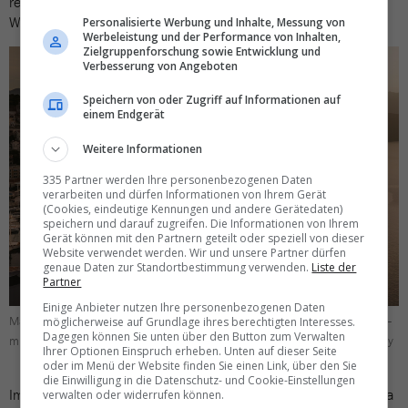
regionalen Markt und fokussieren uns nun vermehrt auf
Westeuropa und natürlich auf die Schweiz.»
Personalisierte Werbung und Inhalte, Messung von
Werbeleistung und der Performance von Inhalten,
Zielgruppenforschung sowie Entwicklung und
Verbesserung von Angeboten
Speichern von oder Zugriff auf Informationen auf
einem Endgerät
Weitere Informationen
335 Partner werden Ihre personenbezogenen Daten
verarbeiten und dürfen Informationen von Ihrem Gerät
(Cookies, eindeutige Kennungen und andere Gerätedaten)
speichern und darauf zugreifen. Die Informationen von Ihrem
Gerät können mit den Partnern geteilt oder speziell von dieser
Website verwendet werden. Wir und unsere Partner dürfen
genaue Daten zur Standortbestimmung verwenden.
Liste der
Partner
Einige Anbieter nutzen Ihre personenbezogenen Daten
Marina Village ist der am weitesten entwickelte Teil von Luštica Bay –
möglicherweise auf Grundlage ihres berechtigten Interesses.
Dagegen können Sie unten über den Button zum Verwalten
mit Hafen, Hotels, Restaurants und Wohnangeboten. Bild: Luštica Bay
Ihrer Optionen Einspruch erheben. Unten auf dieser Seite
oder im Menü der Website finden Sie einen Link, über den Sie
die Einwilligung in die Datenschutz- und Cookie-Einstellungen
Im Gegensatz zum Golfplatz, The Peaks und Horizon, sind Marina
verwalten oder widerrufen können.