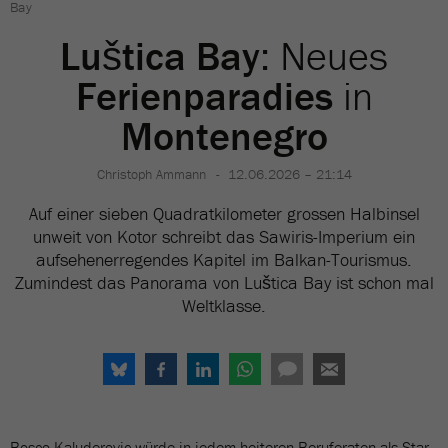
Bay
Luštica Bay
: Neues
Ferienparadies
in
Montenegro
Christoph Ammann
12.06.2026 – 21:14
Auf einer sieben Quadratkilometer grossen Halbinsel
unweit von Kotor schreibt das Sawiris-Imperium ein
aufsehenerregendes Kapitel im Balkan-Tourismus.
Zumindest das Panorama von Luštica Bay ist schon mal
Weltklasse.
Bosco Kaluderovic würde in jedem heiteren Beruferaten als Star