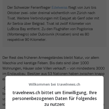
Der Schweizer Ferienflieger
Edelweiss
fliegt von Juni bis
Oktober zwei- oder dreimal wöchentlich von Zürich nach
Tivat. Weitere Verbindungen mit Easyjet ab Genf oder mit
Air Serbia über Belgrad. Tivat ist zwölf Kilometer von
Luštica Bay entfernt. Zu den Flughäfen von Pogdorica
(Montenegro) oder Dubrovnik (Kroatien) sind es 80
respektive 90 Kilometer.
Der Rest des früheren Armeegeländes bleibt Natur, vor allem
Macchia und karstige Felsen. Bis dato sind über 1000
Wohnungen, Häuser oder Villen verkauft – von mindestens 3000
im Endausbau. Besitzer aus 53 Nationen haben zwischen knapp
einer halben und fünf Millionen Euro hingelegt.
Willkommen bei travelnews.ch
«Das Projekt ist sehr zukunftsorientiert und wird uns noch lange
travelnews.ch bittet um Einwilligung, Ihre
beschäftigen», sagt Raphael Krucker. Der Ostschweizer ist CEO
personenbezogenen Daten für Folgendes
von Swiss Alps Andermatt und sitzt im strategischen Ausschuss
zu nutzen:
von Luštica Bay. «Der Verkauf läuft gut. Wir waren erfolgreich im