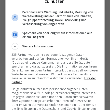
besten News direkt in
zu nutzen:
Ihr E‑Mail-Postfach
Personalisierte Werbung und Inhalte, Messung von
Werbeleistung und der Performance von Inhalten,
Täglich oder wöchentlich, mit mehr Insights oder
Zielgruppenforschung sowie Entwicklung und
Verbesserung von Angeboten
weniger. Bei Travel­news haben Sie die Wahl.
Speichern von oder Zugriff auf Informationen auf
einem Endgerät
NEWSLETTER ENTDECKEN
Weitere Informationen
335 Partner werden Ihre personenbezogenen Daten
verarbeiten und dürfen Informationen von Ihrem Gerät
(Cookies, eindeutige Kennungen und andere Gerätedaten)
speichern und darauf zugreifen. Die Informationen von Ihrem
Gerät können mit den Partnern geteilt oder speziell von dieser
Website verwendet werden. Wir und unsere Partner dürfen
genaue Daten zur Standortbestimmung verwenden.
Liste der
Partner
Einige Anbieter nutzen Ihre personenbezogenen Daten
möglicherweise auf Grundlage ihres berechtigten Interesses.
Dagegen können Sie unten über den Button zum Verwalten
Ihrer Optionen Einspruch erheben. Unten auf dieser Seite
oder im Menü der Website finden Sie einen Link, über den Sie
die Einwilligung in die Datenschutz- und Cookie-Einstellungen