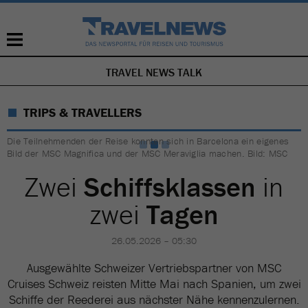
TRAVEL NEWS TALK
NAVIGATION
ÜBERSPRINGEN
TRIPS & TRAVELLERS
Die Teilnehmenden der Reise konnten sich in Barcelona ein eigenes
Bild der MSC Magnifica und der MSC Meraviglia machen. Bild: MSC
Zwei
Schiffsklassen
in
zwei
Tagen
26.05.2026 – 05:30
Ausgewählte Schweizer Vertriebspartner von MSC
Cruises Schweiz reisten Mitte Mai nach Spanien, um zwei
Schiffe der Reederei aus nächster Nähe kennenzulernen.