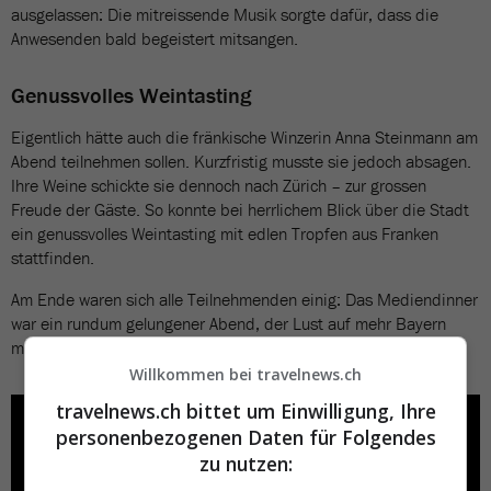
ausgelassen: Die mitreissende Musik sorgte dafür, dass die
Anwesenden bald begeistert mitsangen.
Genussvolles Weintasting
Eigentlich hätte auch die fränkische Winzerin Anna Steinmann am
Abend teilnehmen sollen. Kurzfristig musste sie jedoch absagen.
Ihre Weine schickte sie dennoch nach Zürich – zur grossen
Freude der Gäste. So konnte bei herrlichem Blick über die Stadt
ein genussvolles Weintasting mit edlen Tropfen aus Franken
stattfinden.
Am Ende waren sich alle Teilnehmenden einig: Das Mediendinner
war ein rundum gelungener Abend, der Lust auf mehr Bayern
machte – authentisch, genussvoll und voller Lebensfreude.
Willkommen bei travelnews.ch
travelnews.ch bittet um Einwilligung, Ihre
personenbezogenen Daten für Folgendes
zu nutzen: