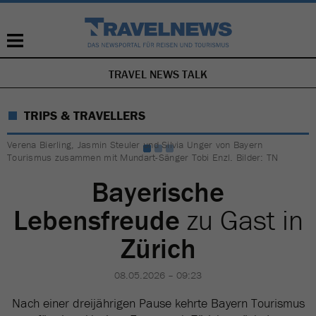
TRAVEL NEWS TALK
NAVIGATION
ÜBERSPRINGEN
TRIPS & TRAVELLERS
Verena Bierling, Jasmin Steuler und Silvia Unger von Bayern
Tourismus zusammen mit Mundart-Sänger Tobi Enzl. Bilder: TN
Bayerische
Lebensfreude
zu Gast in
Zürich
08.05.2026 – 09:23
Nach einer dreijährigen Pause kehrte Bayern Tourismus