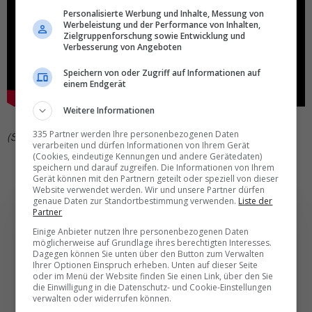
Personalisierte Werbung und Inhalte, Messung von
Werbeleistung und der Performance von Inhalten,
Zielgruppenforschung sowie Entwicklung und
Verbesserung von Angeboten
Speichern von oder Zugriff auf Informationen auf
einem Endgerät
Weitere Informationen
335 Partner werden Ihre personenbezogenen Daten
(SD)
verarbeiten und dürfen Informationen von Ihrem Gerät
(Cookies, eindeutige Kennungen und andere Gerätedaten)
speichern und darauf zugreifen. Die Informationen von Ihrem
Gerät können mit den Partnern geteilt oder speziell von dieser
Website verwendet werden. Wir und unsere Partner dürfen
genaue Daten zur Standortbestimmung verwenden.
Liste der
Partner
Einige Anbieter nutzen Ihre personenbezogenen Daten
möglicherweise auf Grundlage ihres berechtigten Interesses.
Dagegen können Sie unten über den Button zum Verwalten
Die wichtigsten und
Ihrer Optionen Einspruch erheben. Unten auf dieser Seite
oder im Menü der Website finden Sie einen Link, über den Sie
besten News direkt in
die Einwilligung in die Datenschutz- und Cookie-Einstellungen
Ihr E‑Mail-Postfach
verwalten oder widerrufen können.