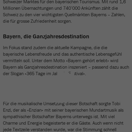
Schweizer Marktes für den bayerischen Tourismus. Mit rund 1,6
Millionen Übernachtungen und 740’000 Ankünften zählt die
Schweiz zu den vier wichtigsten Quellmärkten Bayerns – Zahlen,
die für grosse Zufriedenheit sorgen.
Bayern, die Ganzjahresdestination
Im Fokus stand zudem die aktuelle Kampagne, die die
bayerische Lebensfreude und das authentische Lebensgefühl
vermitteln soll. Unter dem Motto «Bayern gehört erlebt» wird
Bayern als Ganzjahresdestination inszeniert – passend dazu auch
der Slogan «365 Tage im Jahr ein Festival».
BILDERGALERIE
3 Bilder
Für die musikalische Umsetzung dieser Botschaft sorgte Tobi
Enzl, der als «Enzian» mit seiner bayerischen Mundartmusik als
sympathischer Botschafter Bayerns unterwegs ist. Mit viel
Charme und Energie begeisterte er die Gäste. Auch wenn nicht
jede Textzeile verstanden wurde, war die Stimmung schnell