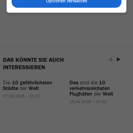
Optionen verwalten
DAS KÖNNTE SIE AUCH
INTERESSIEREN
Die
10 gefährlichsten
Das
sind die
10
Städte
der
Welt
verkehrsreichsten
Flughäfen
der
Welt
07.08.2026 – 10:22
15.04.2026 – 10:30