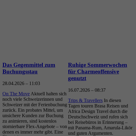
Das
Gegenmittel
zum
Ruhige
Sommerwochen
Buchungsstau
für
Charmeoffensive
genutzt
28.04.2026 – 11:03
U
1
16.07.2026 – 08:37
On The Move
Aktuell halten sich
noch viele Schweizerinnen und
H
Trips & Travellers
In diesen
Schweizer mit der Ferienbuchung
g
Tagen touren Brasa Reisen und
zurück. Ein probates Mittel, um
e
Africa Design Travel durch die
unsichere Kunden zur Buchung
a
Deutschschweiz und rufen sich
zu animieren, sind kostenlos
a
bei Reisebüros in Erinnerung –
stornierbare Flex-Angebote – von
o
mit Panama-Rum, Amarula-Likör
denen es immer mehr gibt. Eine
A
und guten Argumenten.