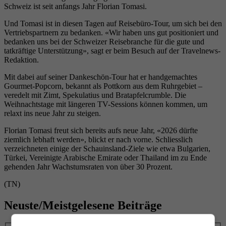
Schweiz ist seit anfangs Jahr Florian Tomasi.
Und Tomasi ist in diesen Tagen auf Reisebüro-Tour, um sich bei den
Vertriebspartnern zu bedanken. «Wir haben uns gut positioniert und
bedanken uns bei der Schweizer Reisebranche für die gute und
tatkräftige Unterstützung», sagt er beim Besuch auf der Travelnews-
Redaktion.
Mit dabei auf seiner Dankeschön-Tour hat er handgemachtes
Gourmet-Popcorn, bekannt als Pottkorn aus dem Ruhrgebiet –
veredelt mit Zimt, Spekulatius und Bratapfelcrumble. Die
Weihnachtstage mit längeren TV-Sessions können kommen, um
relaxt ins neue Jahr zu steigen.
Florian Tomasi freut sich bereits aufs neue Jahr, «2026 dürfte
ziemlich lebhaft werden», blickt er nach vorne. Schliesslich
verzeichneten einige der Schauinsland-Ziele wie etwa Bulgarien,
Türkei, Vereinigte Arabische Emirate oder Thailand im zu Ende
gehenden Jahr Wachstumsraten von über 30 Prozent.
(TN)
Neuste/Meistgelesene Beiträge