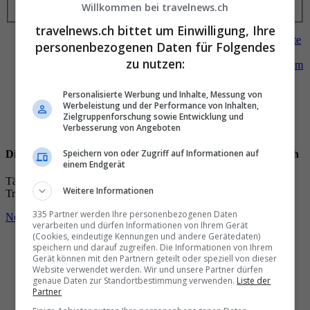
Willkommen bei travelnews.ch
Neuste
Meistgelesene
travelnews.ch bittet um Einwilligung, Ihre
16:00
Andreas Gerber
: «Nach einem
Bootsunglück
musste
personenbezogenen Daten für Folgendes
ich im
Amazonas
ans Ufer
schwimmen
»
zu nutzen:
11:55
Italienische Polizei
räumt
reservierte Strandplätze
im
Morgengrauen
10:26
Willkommen
im
Hinterhof
des
Tourismus
Personalisierte Werbung und Inhalte, Messung von
10:22
Wann
darf ich im
Flugzeug
den
Rufknopf
drücken?
Werbeleistung und der Performance von Inhalten,
10:15
«Ich
checke
als
Erstes
, ob sich die
Fenster öffnen
Zielgruppenforschung sowie Entwicklung und
lassen»
Verbesserung von Angeboten
Speichern von oder Zugriff auf Informationen auf
Die wichtigsten und besten News direkt in Ihr E‑Mail-Postfach
einem Endgerät
Täglich oder wöchentlich, mit mehr Insights oder weniger. Bei
Weitere Informationen
Travel­news haben Sie die Wahl.
335 Partner werden Ihre personenbezogenen Daten
Newsletter entdecken
verarbeiten und dürfen Informationen von Ihrem Gerät
(Cookies, eindeutige Kennungen und andere Gerätedaten)
speichern und darauf zugreifen. Die Informationen von Ihrem
Gerät können mit den Partnern geteilt oder speziell von dieser
Website verwendet werden. Wir und unsere Partner dürfen
genaue Daten zur Standortbestimmung verwenden.
Liste der
Partner