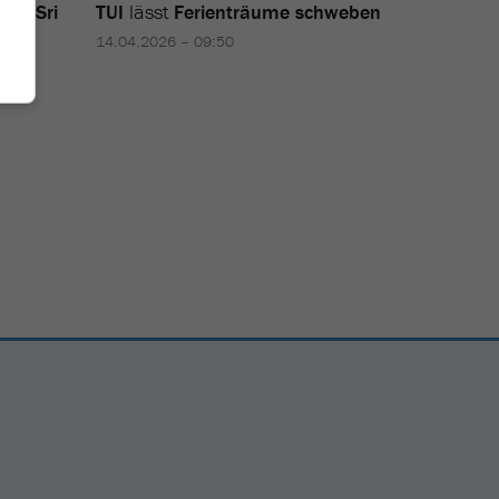
er
in
Sri
TUI
lässt
Ferienträume schweben
ngel
14.04.2026 – 09:50
1:05
Tested
überzeu
Reto Suter