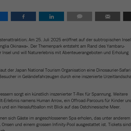
stenattraktion: Am 25. Juli 2025 eröffnet auf der subtropischen Insel
Junglia Okinawa». Der Themenpark entsteht am Rand des Yambaru-
 Insel und will Naturerlebnis mit Abenteuerangeboten und Erholung
laut der Japan National Tourism Organisation eine Dinosaurier-Safari
esucher in Geländefahrzeugen durch eine inszenierte Urzeitlandscha
ssern sorgt ein künstlich inszenierter T-Rex für Spannung. Weitere
ult-Erlebnis namens Human Arrow, ein Offroad-Parcours für Kinder un
 und ein Heissluftballon mit Blick auf das Ostchinesische Meer.
nen sich Gäste im angeschlossenen Spa erholen, das unter anderem
 Onsen und einem grossen Infinity-Pool ausgestattet ist. Tickets sind
ich.