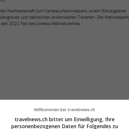
irekter Nachbarschaft zum Yambaru-Nationalpark, einem Schutzgebiet
Mangroven und zahlreichen endemischen Tierarten. Der Nationalpark
 seit 2021 Teil des Unesco-Weltnaturerbes.
Willkommen bei travelnews.ch
travelnews.ch bittet um Einwilligung, Ihre
personenbezogenen Daten für Folgendes zu