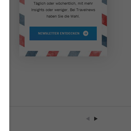
Täglich oder wöchentlich, mit mehr
Insights oder weniger. Bei Travel­news
haben Sie die Wahl.
NEWSLETTER ENTDECKEN