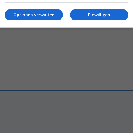
 die
zehn extremsten
Tested
Glamping-Abenteu
ols
der Welt
Lankas
unberührtem
Dschu
Optionen verwalten
Einwilligen
6 – 07:00
Marilin Leuthard
24.04.2026 – 1