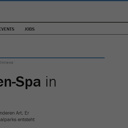
EVENTS
JOBS
 Okinawa
en-Spa
in
nderen Art: Er
alparks entsteht