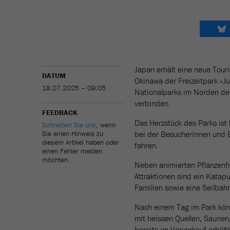
Japan erhält eine neue Touri
DATUM
Okinawa der Freizeitpark «
18.07.2025 – 09:05
Nationalparks im Norden der
verbinden.
FEEDBACK
Das Herzstück des Parks ist 
Schreiben Sie uns
, wenn
Sie einen Hinweis zu
bei der Besucherinnen und B
diesem Artikel haben oder
fahren.
einen Fehler melden
möchten.
Neben animierten Pflanzenfre
Attraktionen sind ein Katap
Familien sowie eine Seilbahn
Nach einem Tag im Park kön
mit heissen Quellen, Saunen,
bereits im Vorverkauf erhältl