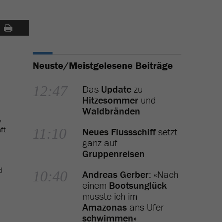
Neuste/Meistgelesene Beiträge
12:47
Das
Update
zu
Hitzesommer
und
Waldbränden
,
ft
11:10
Neues Flussschiff
setzt
ganz auf
Gruppenreisen
d
10:40
Andreas Gerber
: «Nach
einem
Bootsunglück
musste ich im
Amazonas
ans Ufer
schwimmen
»