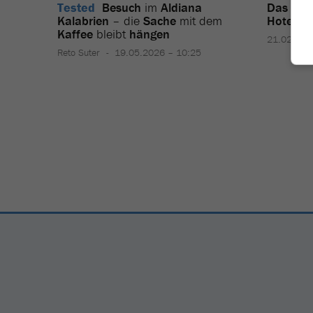
Tested
Besuch
im
Aldiana
Das
sind
Kalabrien
– die
Sache
mit dem
Hotelpo
Kaffee
bleibt
hängen
21.02.202
Reto Suter
19.05.2026 – 10:25