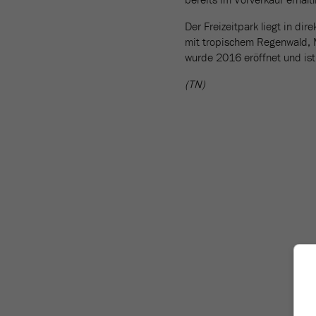
Der Freizeitpark liegt in d
mit tropischem Regenwald, 
wurde 2016 eröffnet und ist
(TN)