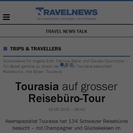
TRAVEL NEWS TALK
NAVIGATION
ÜBERSPRINGEN
TRIPS & TRAVELLERS
Glückskekse für Angela Graf, Patricia Bigler und Claudia Courvoisier –
TUI Basel gehörte zu einem der 134 von Tourasia besuchten
Reisebüros. Alle Bilder: Tourasia
Tourasia
auf grosser
Reisebüro-Tour
19.05.2025 – 08:42
Asienspezialist Tourasia hat 134 Schweizer Reisebüros
besucht – mit Champagner und Glückskeksen im