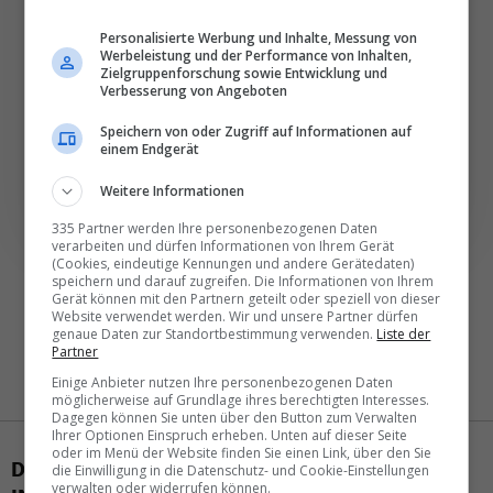
Ihr E‑Mail-Postfach
Personalisierte Werbung und Inhalte, Messung von
Werbeleistung und der Performance von Inhalten,
Täglich oder wöchentlich, mit mehr Insights oder
Zielgruppenforschung sowie Entwicklung und
weniger. Bei Travel­news haben Sie die Wahl.
Verbesserung von Angeboten
Speichern von oder Zugriff auf Informationen auf
NEWSLETTER ENTDECKEN
einem Endgerät
Weitere Informationen
335 Partner werden Ihre personenbezogenen Daten
verarbeiten und dürfen Informationen von Ihrem Gerät
(Cookies, eindeutige Kennungen und andere Gerätedaten)
speichern und darauf zugreifen. Die Informationen von Ihrem
Gerät können mit den Partnern geteilt oder speziell von dieser
Website verwendet werden. Wir und unsere Partner dürfen
genaue Daten zur Standortbestimmung verwenden.
Liste der
Partner
Einige Anbieter nutzen Ihre personenbezogenen Daten
möglicherweise auf Grundlage ihres berechtigten Interesses.
Dagegen können Sie unten über den Button zum Verwalten
Ihrer Optionen Einspruch erheben. Unten auf dieser Seite
oder im Menü der Website finden Sie einen Link, über den Sie
DAS KÖNNTE SIE AUCH
die Einwilligung in die Datenschutz- und Cookie-Einstellungen
verwalten oder widerrufen können.