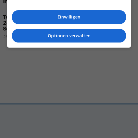
INTERESSIEREN
Tourasia
besucht über
Das ist
Naar Travel,
der
Einwilligen
240 Reisebüros
in der
neue
Fernreise-Spezialist
Schweiz
Gregor Waser
Optionen verwalten
26.05.2026 – 08:48
04.03.2026 – 10:47