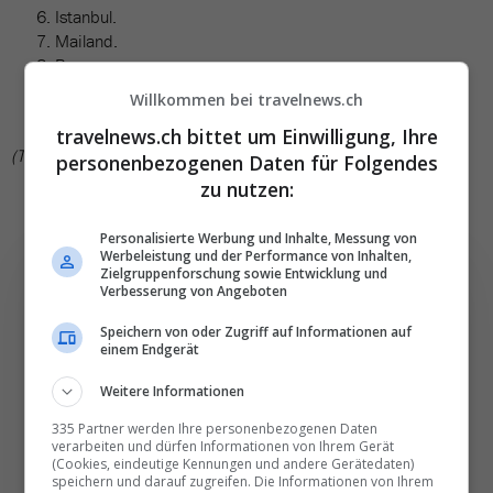
Istanbul.
Mailand.
Rom.
Hurghada.
Willkommen bei travelnews.ch
New York.
travelnews.ch bittet um Einwilligung, Ihre
(TN)
personenbezogenen Daten für Folgendes
zu nutzen:
Personalisierte Werbung und Inhalte, Messung von
Werbeleistung und der Performance von Inhalten,
Zielgruppenforschung sowie Entwicklung und
Verbesserung von Angeboten
Speichern von oder Zugriff auf Informationen auf
Die wichtigsten und
einem Endgerät
besten News direkt in
Weitere Informationen
Ihr E‑Mail-Postfach
335 Partner werden Ihre personenbezogenen Daten
verarbeiten und dürfen Informationen von Ihrem Gerät
(Cookies, eindeutige Kennungen und andere Gerätedaten)
Täglich oder wöchentlich, mit mehr Insights oder
speichern und darauf zugreifen. Die Informationen von Ihrem