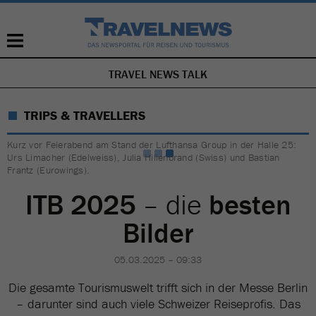
TRAVEL NEWS TALK
NAVIGATION
ÜBERSPRINGEN
TRIPS & TRAVELLERS
Kurz vor Feierabend am Stand der Lufthansa Group in der Halle 25:
Urs Limacher (Edelweiss), Julia Hillenbrand (Swiss) und Bastian
Frantz (Eurowings).
ITB 2025
– die
besten
Bilder
05.03.2025 – 09:33
Die gesamte Tourismuswelt trifft sich in der Messe Berlin
– darunter sind auch viele Schweizer Reiseprofis. Das