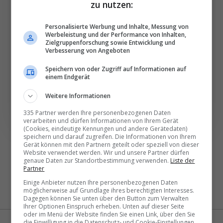
besten News direkt in
zu nutzen:
Ihr E‑Mail-Postfach
Personalisierte Werbung und Inhalte, Messung von
Werbeleistung und der Performance von Inhalten,
Zielgruppenforschung sowie Entwicklung und
Täglich oder wöchentlich, mit mehr Insights oder
Verbesserung von Angeboten
weniger. Bei Travel­news haben Sie die Wahl.
Speichern von oder Zugriff auf Informationen auf
einem Endgerät
NEWSLETTER ENTDECKEN
Weitere Informationen
335 Partner werden Ihre personenbezogenen Daten
verarbeiten und dürfen Informationen von Ihrem Gerät
(Cookies, eindeutige Kennungen und andere Gerätedaten)
speichern und darauf zugreifen. Die Informationen von Ihrem
Gerät können mit den Partnern geteilt oder speziell von dieser
Website verwendet werden. Wir und unsere Partner dürfen
genaue Daten zur Standortbestimmung verwenden.
Liste der
Partner
Einige Anbieter nutzen Ihre personenbezogenen Daten
möglicherweise auf Grundlage ihres berechtigten Interesses.
Dagegen können Sie unten über den Button zum Verwalten
Ihrer Optionen Einspruch erheben. Unten auf dieser Seite
oder im Menü der Website finden Sie einen Link, über den Sie
die Einwilligung in die Datenschutz- und Cookie-Einstellungen