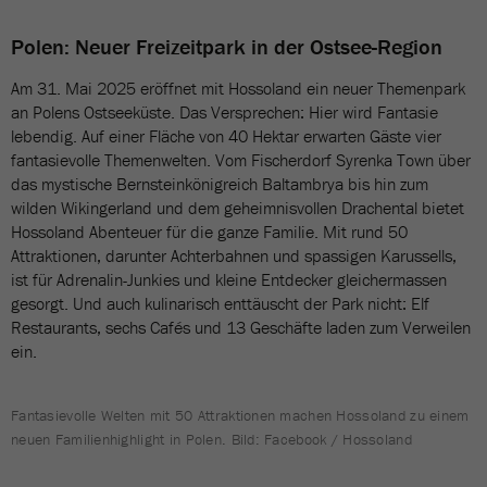
Polen: Neuer Freizeitpark in der Ostsee-Region
Am 31. Mai 2025 eröffnet mit Hossoland ein neuer Themenpark
an Polens Ostseeküste. Das Versprechen: Hier wird Fantasie
lebendig. Auf einer Fläche von 40 Hektar erwarten Gäste vier
fantasievolle Themenwelten. Vom Fischerdorf Syrenka Town über
das mystische Bernsteinkönigreich Baltambrya bis hin zum
wilden Wikingerland und dem geheimnisvollen Drachental bietet
Hossoland Abenteuer für die ganze Familie. Mit rund 50
Attraktionen, darunter Achterbahnen und spassigen Karussells,
ist für Adrenalin-Junkies und kleine Entdecker gleichermassen
gesorgt. Und auch kulinarisch enttäuscht der Park nicht: Elf
Restaurants, sechs Cafés und 13 Geschäfte laden zum Verweilen
ein.
Fantasievolle Welten mit 50 Attraktionen machen Hossoland zu einem
neuen Familienhighlight in Polen. Bild: Facebook / Hossoland