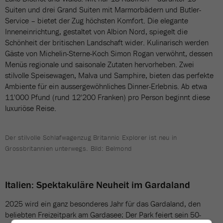
Suiten und drei Grand Suiten mit Marmorbädern und Butler-
Service – bietet der Zug höchsten Komfort. Die elegante
Inneneinrichtung, gestaltet von Albion Nord, spiegelt die
Schönheit der britischen Landschaft wider. Kulinarisch werden
Gäste von Michelin-Sterne-Koch Simon Rogan verwöhnt, dessen
Menüs regionale und saisonale Zutaten hervorheben. Zwei
stilvolle Speisewagen, Malva und Samphire, bieten das perfekte
Ambiente für ein aussergewöhnliches Dinner-Erlebnis. Ab etwa
11'000 Pfund (rund 12'200 Franken) pro Person beginnt diese
luxuriöse Reise.
Der stilvolle Schlafwagenzug Britannic Explorer ist neu in
Grossbritannien unterwegs. Bild: Belmond
Italien: Spektakuläre Neuheit im Gardaland
2025 wird ein ganz besonderes Jahr für das Gardaland, den
beliebten Freizeitpark am Gardasee: Der Park feiert sein 50-