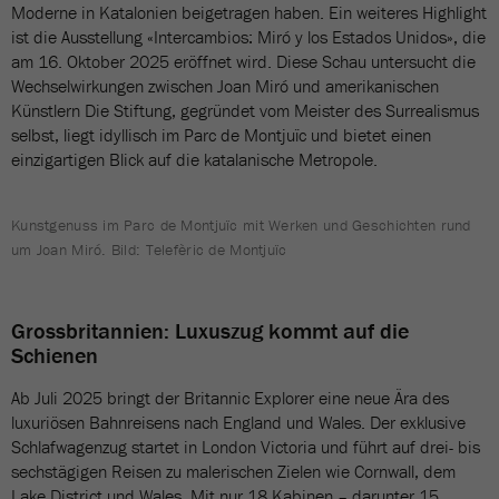
Moderne in Katalonien beigetragen haben. Ein weiteres Highlight
ist die Ausstellung «Intercambios: Miró y los Estados Unidos», die
am 16. Oktober 2025 eröffnet wird. Diese Schau untersucht die
Wechselwirkungen zwischen Joan Miró und amerikanischen
Künstlern Die Stiftung, gegründet vom Meister des Surrealismus
selbst, liegt idyllisch im Parc de Montjuïc und bietet einen
einzigartigen Blick auf die katalanische Metropole.
Kunstgenuss im Parc de Montjuïc mit Werken und Geschichten rund
um Joan Miró. Bild: Telefèric de Montjuïc
Grossbritannien: Luxuszug kommt auf die
Schienen
Ab Juli 2025 bringt der Britannic Explorer eine neue Ära des
luxuriösen Bahnreisens nach England und Wales. Der exklusive
Schlafwagenzug startet in London Victoria und führt auf drei- bis
sechstägigen Reisen zu malerischen Zielen wie Cornwall, dem
Lake District und Wales. Mit nur 18 Kabinen – darunter 15