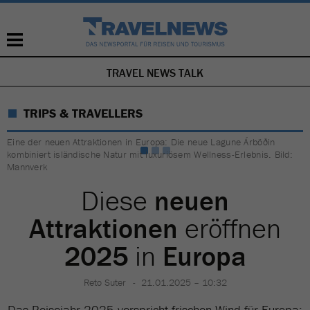
TRAVEL NEWS TALK
NAVIGATION
ÜBERSPRINGEN
TRIPS & TRAVELLERS
Eine der neuen Attraktionen in Europa: Die neue Lagune Árböðin
kombiniert isländische Natur mit luxuriösem Wellness-Erlebnis. Bild:
Mannverk
Diese
neuen
Attraktionen
eröffnen
2025
in
Europa
Reto Suter
21.01.2025 – 10:32
Das Reisejahr 2025 verspricht frischen Wind für Europa: