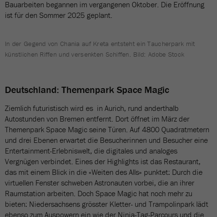
Bauarbeiten begannen im vergangenen Oktober. Die Eröffnung
ist für den Sommer 2025 geplant.
In der Gegend von Chania auf Kreta entsteht ein Taucherpark mit
künstlichen Riffen und versenkten Schiffen. Bild: Adobe Stock
Deutschland: Themenpark Space Magic
Ziemlich futuristisch wird es in Aurich, rund anderthalb
Autostunden von Bremen entfernt. Dort öffnet im März der
Themenpark Space Magic seine Türen. Auf 4800 Quadratmetern
und drei Ebenen erwartet die Besucherinnen und Besucher eine
Entertainment-Erlebniswelt, die digitales und analoges
Vergnügen verbindet. Eines der Highlights ist das Restaurant,
das mit einem Blick in die «Weiten des Alls» punktet: Durch die
virtuellen Fenster schweben Astronauten vorbei, die an ihrer
Raumstation arbeiten. Doch Space Magic hat noch mehr zu
bieten: Niedersachsens grösster Kletter- und Trampolinpark lädt
ebenso zum Auspowern ein wie der Ninja-Tag-Parcours und die