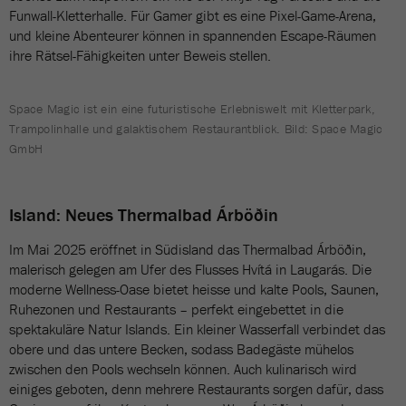
Funwall-Kletterhalle. Für Gamer gibt es eine Pixel-Game-Arena,
und kleine Abenteurer können in spannenden Escape-Räumen
ihre Rätsel-Fähigkeiten unter Beweis stellen.
Space Magic ist ein eine futuristische Erlebniswelt mit Kletterpark,
Trampolinhalle und galaktischem Restaurantblick. Bild: Space Magic
GmbH
Island: Neues Thermalbad Árböðin
Im Mai 2025 eröffnet in Südisland das Thermalbad Árböðin,
malerisch gelegen am Ufer des Flusses Hvítá in Laugarás. Die
moderne Wellness-Oase bietet heisse und kalte Pools, Saunen,
Ruhezonen und Restaurants – perfekt eingebettet in die
spektakuläre Natur Islands. Ein kleiner Wasserfall verbindet das
obere und das untere Becken, sodass Badegäste mühelos
zwischen den Pools wechseln können. Auch kulinarisch wird
einiges geboten, denn mehrere Restaurants sorgen dafür, dass