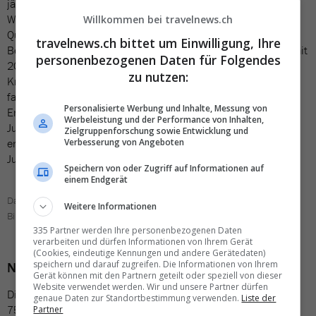
jähriges Bestehen und eröffnet mit Animal Treasure Island eine
Weltneuheit. Dieser innovative Wasser-Dark-Ride, der auf 6000
Willkommen bei travelnews.ch
Quadratmetern unterirdisch angelegt ist, entführt die
travelnews.ch bittet um Einwilligung, Ihre
Besucherinnen und Besucher in eine spannende Schatzsuche mit
personenbezogenen Daten für Folgendes
20 Szenen. Entwickelt von Merlin Magic Making, den
zu nutzen:
Kreativstudios von Merlin Entertainments, vereint die Attraktion
familienfreundliche Abenteuer mit modernster Technologie. Die
Personalisierte Werbung und Inhalte, Messung von
Eröffnung ist für den Sommer 2025 angesetzt und fällt mit dem
Werbeleistung und der Performance von Inhalten,
Jubiläumstag am 19. Juli zusammen. Genau 50 Jahre nach der
Zielgruppenforschung sowie Entwicklung und
Verbesserung von Angeboten
ersten Parköffnung sind grosse Feierlichkeiten geplant, die das
Jubiläumsjahr unvergesslich machen sollen.
Speichern von oder Zugriff auf Informationen auf
einem Endgerät
Das Gardaland wartet zum Jubiläum mit einer neuen Attraktion auf.
Weitere Informationen
Bild: Gardaland
335 Partner werden Ihre personenbezogenen Daten
verarbeiten und dürfen Informationen von Ihrem Gerät
(Cookies, eindeutige Kennungen und andere Gerätedaten)
speichern und darauf zugreifen. Die Informationen von Ihrem
Niederlande: Drei neue Museen auf einen Streich
Gerät können mit den Partnern geteilt oder speziell von dieser
Website verwendet werden. Wir und unsere Partner dürfen
Die niederländische Hauptstadt Amsterdam begeht 2025 ihr
genaue Daten zur Standortbestimmung verwenden.
Liste der
750-jähriges Bestehen mit zahlreichen kulturellen, sportlichen
Partner