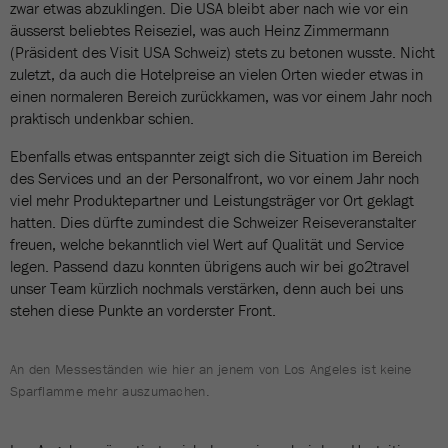
zwar etwas abzuklingen. Die USA bleibt aber nach wie vor ein
äusserst beliebtes Reiseziel, was auch Heinz Zimmermann
(Präsident des Visit USA Schweiz) stets zu betonen wusste. Nicht
zuletzt, da auch die Hotelpreise an vielen Orten wieder etwas in
einen normaleren Bereich zurückkamen, was vor einem Jahr noch
praktisch undenkbar schien.
Ebenfalls etwas entspannter zeigt sich die Situation im Bereich
des Services und an der Personalfront, wo vor einem Jahr noch
viel mehr Produktepartner und Leistungsträger vor Ort geklagt
hatten. Dies dürfte zumindest die Schweizer Reiseveranstalter
freuen, welche bekanntlich viel Wert auf Qualität und Service
legen. Passend dazu konnten übrigens auch wir bei go2travel
unser Team kürzlich nochmals verstärken, denn auch bei uns
stehen diese Punkte an vorderster Front.
An den Messeständen wie hier an jenem von Los Angeles ist keine
Sparflamme mehr auszumachen.