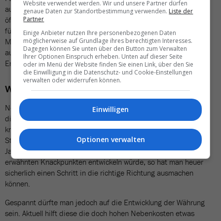
Website verwendet werden. Wir und unsere Partner dürfen
aus dem Vollen geschöpft. Die Universal Studios in Hollywood
genaue Daten zur Standortbestimmung verwenden.
Liste der
öffneten ihre Tore und wurden für einen ganzen Abend exklusiv
Partner
für die IPW-Teilnehmenden gesperrt. So bekam man die
Einige Anbieter nutzen Ihre personenbezogenen Daten
Möglichkeit jegliche Attraktionen ohne grosses Anstehen
möglicherweise auf Grundlage ihres berechtigten Interesses.
Dagegen können Sie unten über den Button zum Verwalten
auszuprobieren, was für die meisten ein sehr besonderes
Ihrer Optionen Einspruch erheben. Unten auf dieser Seite
Erlebnis gewesen sein dürfte.
oder im Menü der Website finden Sie einen Link, über den Sie
die Einwilligung in die Datenschutz- und Cookie-Einstellungen
verwalten oder widerrufen können.
Währung und Präsidentschaftswahlen
Neben den grösstenteils sehr guten Meetings, in welchen man
Einwilligen
die bestehenden Partnerschaften festigen und deren neue
knüpfen konnte, dürfte als Fazit sicherlich die überaus positive
Optionen verwalten
Stimmung aus den USA zu erwähnen sein. War man vor einem
Jahr noch nicht so sicher, wie sich die Situation mit den
erwähnten Knackpunkten entwickeln würde, so hat man heuer
sicherlich einen Schritt in die richtige Richtung ausmachen
können.
Gespannt dürfte man jedoch auf die Entwicklung der Währung
sein. Aktuell hilft diese die doch hohen Nebenkosten etwas