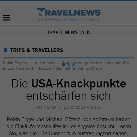
TRAVEL NEWS TALK
NAVIGATION
ÜBERSPRINGEN
TRIPS & TRAVELLERS
Robin Engel (links) und Michael Bötschi von go2travel haben am IPW
in Los Angeles ihr Netzwerk gepflegt. Bilder: go2travel
Die
USA-Knackpunkte
entschärfen sich
Robin Engel
13.05.2024 – 14:36
Robin Engel und Michael Bötschi von go2travel haben
die Einkäufermesse IPW in Los Angeles besucht. Lesen
Sie, was die USA-Kenner zum Austragungsort sagen,