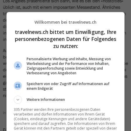
Los Angeles präsentierte sich dann, wie es bei den «Hostcities»
üblich ist, auch mit einem imposanten Messestand. Ähnliches
trifft auch auf andere grössere US-Destinationen zu. War doch in
den letzten Jahren eher noch etwas Sparflamme angesagt, ist
Willkommen bei travelnews.ch
dieses Jahr wieder zünftig in grössere und auffälligere Stände
travelnews.ch bittet um Einwilligung, Ihre
investiert worden. Ob dies jedoch wirklich zu viel mehr Urlaubern
personenbezogenen Daten für Folgendes
in den USA führt, sei dahingestellt.
zu nutzen:
Auf der anderen Seite vernahm man aus mehreren Ecken, dass
bei den offiziellen Messe-Lunches scheinbar etwas gespart
Personalisierte Werbung und Inhalte, Messung von
wurde. So bezeichneten einige Einkäufer die diesjährige Ausgabe
Werbeleistung und der Performance von Inhalten,
Zielgruppenforschung sowie Entwicklung und
des IPW’s etwas ironisch gar als «Hunger Games». Dass dann bei
Verbesserung von Angeboten
einigen sogar noch Magenbeschwerden dazu kamen, machte das
ganze auch nicht besser. Zum guten Glück aber steht bzw.
Speichern von oder Zugriff auf Informationen auf
standen die Mahlzeiten vor, während und nach der Messe noch
einem Endgerät
nie im Fokus eines solchen Events.
Weitere Informationen
335 Partner werden Ihre personenbezogenen Daten
In de Universal Studios in Hollywood schloss der IPW.
verarbeiten und dürfen Informationen von Ihrem Gerät
(Cookies, eindeutige Kennungen und andere Gerätedaten)
speichern und darauf zugreifen. Die Informationen von Ihrem
Gerät können mit den Partnern geteilt oder speziell von dieser
Für die Closing Ceremony wurde dann ganz Amerika-like wieder