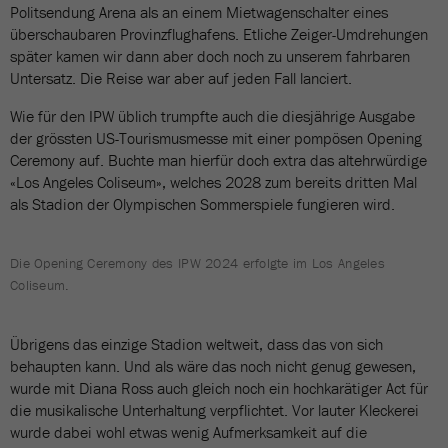
Politsendung Arena als an einem Mietwagenschalter eines
überschaubaren Provinzflughafens. Etliche Zeiger-Umdrehungen
später kamen wir dann aber doch noch zu unserem fahrbaren
Untersatz. Die Reise war aber auf jeden Fall lanciert.
Wie für den IPW üblich trumpfte auch die diesjährige Ausgabe
der grössten US-Tourismusmesse mit einer pompösen Opening
Ceremony auf. Buchte man hierfür doch extra das altehrwürdige
«Los Angeles Coliseum», welches 2028 zum bereits dritten Mal
als Stadion der Olympischen Sommerspiele fungieren wird.
Die Opening Ceremony des IPW 2024 erfolgte im Los Angeles
Coliseum.
Übrigens das einzige Stadion weltweit, dass das von sich
behaupten kann. Und als wäre das noch nicht genug gewesen,
wurde mit Diana Ross auch gleich noch ein hochkarätiger Act für
die musikalische Unterhaltung verpflichtet. Vor lauter Kleckerei
wurde dabei wohl etwas wenig Aufmerksamkeit auf die