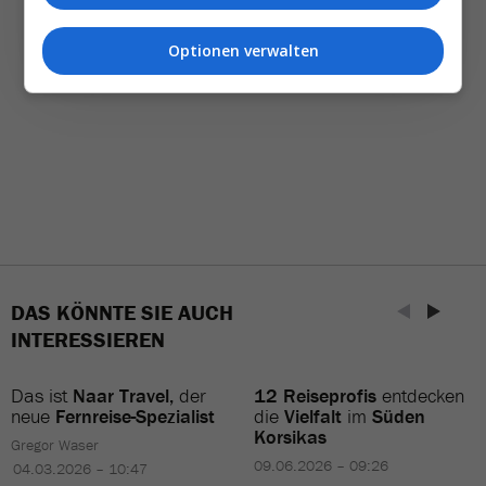
Optionen verwalten
DAS KÖNNTE SIE AUCH
INTERESSIEREN
Das ist
Naar Travel,
der
12 Reiseprofis
entdecken
neue
Fernreise-Spezialist
die
Vielfalt
im
Süden
Korsikas
Gregor Waser
09.06.2026 – 09:26
04.03.2026 – 10:47