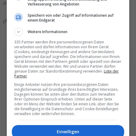
staunten.
Verbesserung von Angeboten
Speichern von oder Zugriff auf Informationen auf
einem Endgerät
(TN)
Weitere Informationen
335 Partner werden Ihre personenbezogenen Daten
verarbeiten und dürfen Informationen von Ihrem Gerät
(Cookies, eindeutige Kennungen und andere Gerätedaten)
speichern und darauf zugreifen. Die Informationen von Ihrem
Gerät können mit den Partnern geteilt oder speziell von dieser
Website verwendet werden. Wir und unsere Partner dürfen
genaue Daten zur Standortbestimmung verwenden.
Liste der
Die wichtigsten und
Partner
besten News direkt in
Einige Anbieter nutzen Ihre personenbezogenen Daten
möglicherweise auf Grundlage ihres berechtigten Interesses.
Ihr E‑Mail-Postfach
Dagegen können Sie unten über den Button zum Verwalten
Ihrer Optionen Einspruch erheben. Unten auf dieser Seite
oder im Menü der Website finden Sie einen Link, über den Sie
die Einwilligung in die Datenschutz- und Cookie-Einstellungen
Täglich oder wöchentlich, mit mehr Insights oder
verwalten oder widerrufen können.
weniger. Bei Travel­news haben Sie die Wahl.
Einwilligen
NEWSLETTER ENTDECKEN