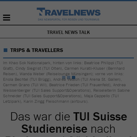
TRAVEL NEWS TALK
NAVIGATION
ÜBERSPRINGEN
TRIPS & TRAVELLERS
Im Khao Sok Nationalpark, hinten von links: Beatrice Philippi (TUI
Glatt), Cindy Siegrist (TUI Olten), Carmen Kuratli-Kluser (Bernhard
Reisen), Wanda Weber (Reiselounge Münsingen); vorne von links:
Enola Bechtel (TUI Brügg), Andrea Vetsch (TUI Arena St. Gallen),
Carmen Grano (TUI Wil), Beatrice Frieden (TUI Frauenfeld), Andrea
Weissenberger (TUI Sales Support&Operations), Reiseleiterin Sabine
Schneider (TUI Sales Support&Operations), Maja Cappello (TUI
Letzipark), Karin Zingg Fleischmann (airtours).
Das war die
TUI Suisse
Studienreise
nach