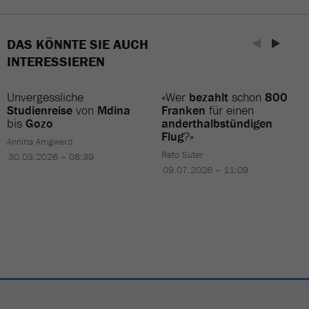
DAS KÖNNTE SIE AUCH
INTERESSIEREN
Unvergessliche
«Wer
bezahlt
schon
800
Studienreise
von
Mdina
Franken
für einen
bis
Gozo
anderthalbstündigen
Flug
?»
Annina Amgwerd
Reto Suter
30.03.2026 – 08:39
09.07.2026 – 11:09