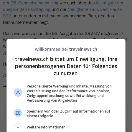
der 96. Generalversammlung
wie auch über d
as Wichtigste der
diesjährigen Fachtagung
und die
Neuigkeiten aus dem Hause
SBB
unter anderem mit einem spannenden Plan, den das
Bahnunternehmen hegt.
Doch wie war sie nun die 96. Ausgabe der SRV-GV insgesamt?
Welches waren die persönlichen Highlights der Travelnews-Crew?
Was sorgte für Verblüffung? Für Kritik? Was könnte im nächsten
Willkommen bei travelnews.ch
Jahr besser sein?
travelnews.ch bittet um Einwilligung, Ihre
Hören Sie dazu den wöchentlichen
«Travel News Talk»
.
personenbezogenen Daten für Folgendes
zu nutzen:
(GWA)
Alle News aus «SRV-GV '23»
Personalisierte Werbung und Inhalte, Messung von
Werbeleistung und der Performance von Inhalten,
Zielgruppenforschung sowie Entwicklung und
Verbesserung von Angeboten
Speichern von oder Zugriff auf Informationen auf
einem Endgerät
Weitere Informationen