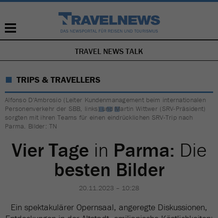
TRAVEL NEWS TALK
NAVIGATION
ÜBERSPRINGEN
TRIPS & TRAVELLERS
Alfonso D'Ambrosio (Leiter Kundenmanagement beim internationalen
Personenverkehr der SBB, links) und Martin Wittwer (SRV-Präsident)
sorgten mit ihren Teams für einen eindrücklichen SRV-Trip nach
Parma. Bilder: TN
Vier Tage
in
Parma:
Die
besten Bilder
20.11.2023 – 10:28
Ein spektakulärer Opernsaal, angeregte Diskussionen,