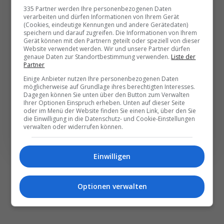
Die wichtigsten und
335 Partner werden Ihre personenbezogenen Daten
verarbeiten und dürfen Informationen von Ihrem Gerät
besten News direkt in
(Cookies, eindeutige Kennungen und andere Gerätedaten)
speichern und darauf zugreifen. Die Informationen von Ihrem
Ihr E‑Mail-Postfach
Gerät können mit den Partnern geteilt oder speziell von dieser
Website verwendet werden. Wir und unsere Partner dürfen
genaue Daten zur Standortbestimmung verwenden.
Liste der
Partner
Täglich oder wöchentlich, mit mehr Insights oder
Einige Anbieter nutzen Ihre personenbezogenen Daten
weniger. Bei Travel­news haben Sie die Wahl.
möglicherweise auf Grundlage ihres berechtigten Interesses.
Dagegen können Sie unten über den Button zum Verwalten
Ihrer Optionen Einspruch erheben. Unten auf dieser Seite
NEWSLETTER ENTDECKEN
oder im Menü der Website finden Sie einen Link, über den Sie
die Einwilligung in die Datenschutz- und Cookie-Einstellungen
verwalten oder widerrufen können.
Einwilligen
Optionen verwalten