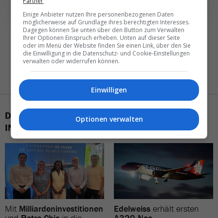
Partner
Einige Anbieter nutzen Ihre personenbezogenen Daten
möglicherweise auf Grundlage ihres berechtigten Interesses.
Dagegen können Sie unten über den Button zum Verwalten
Ihrer Optionen Einspruch erheben. Unten auf dieser Seite
oder im Menü der Website finden Sie einen Link, über den Sie
die Einwilligung in die Datenschutz- und Cookie-Einstellungen
verwalten oder widerrufen können.
Einwilligen
DAS KÖNNTE SIE AUCH
Optionen verwalten
INTERESSIEREN
Mit
Milliardeninvestitionen
Edelweiss
erhält ersten
und
Retro-Chic
in die
A320 Neo