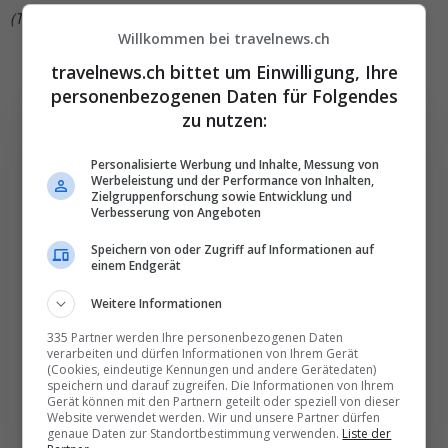
(TN)
Willkommen bei travelnews.ch
travelnews.ch bittet um Einwilligung, Ihre
personenbezogenen Daten für Folgendes
zu nutzen:
Personalisierte Werbung und Inhalte, Messung von
Werbeleistung und der Performance von Inhalten,
Die wichtigsten und
Zielgruppenforschung sowie Entwicklung und
Verbesserung von Angeboten
besten News direkt in
Speichern von oder Zugriff auf Informationen auf
Ihr E‑Mail-Postfach
einem Endgerät
Weitere Informationen
Täglich oder wöchentlich, mit mehr Insights oder
weniger. Bei Travel­news haben Sie die Wahl.
335 Partner werden Ihre personenbezogenen Daten
verarbeiten und dürfen Informationen von Ihrem Gerät
(Cookies, eindeutige Kennungen und andere Gerätedaten)
speichern und darauf zugreifen. Die Informationen von Ihrem
NEWSLETTER ENTDECKEN
Gerät können mit den Partnern geteilt oder speziell von dieser
Website verwendet werden. Wir und unsere Partner dürfen
genaue Daten zur Standortbestimmung verwenden.
Liste der