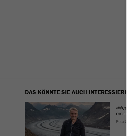
DAS KÖNNTE SIE AUCH INTERESSIEREN
«Wer
bez
einen
an
Reto Suter