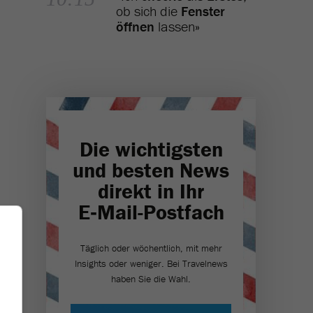
ob sich die
Fenster
öffnen
lassen»
Die wichtigsten
und besten News
direkt in Ihr
E‑Mail-Postfach
Täglich oder wöchentlich, mit mehr
Insights oder weniger. Bei Travel­news
haben Sie die Wahl.