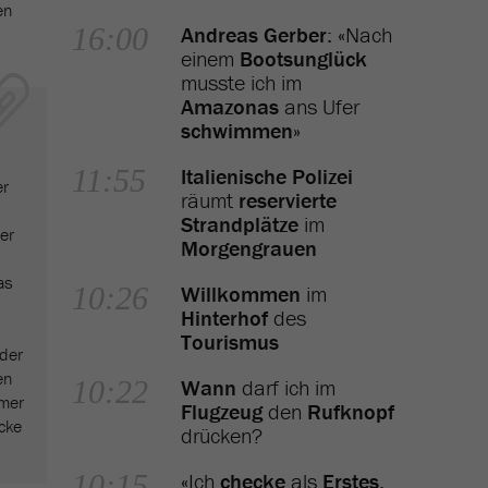
en
16:00
Andreas Gerber
: «Nach
einem
Bootsunglück
musste ich im
Amazonas
ans Ufer
schwimmen
»
11:55
Italienische Polizei
er
räumt
reservierte
Strandplätze
im
er
Morgengrauen
as
10:26
Willkommen
im
Hinterhof
des
Tourismus
der
en
10:22
Wann
darf ich im
mer
Flugzeug
den
Rufknopf
cke
drücken?
10:15
«Ich
checke
als
Erstes
,