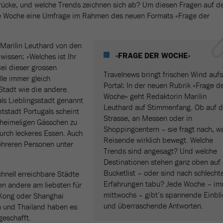
rücke, und welche Trends zeichnen sich ab? Um diesen Fragen auf d
de Woche eine Umfrage im Rahmen des neuen Formats «Frage der
 Marilin Leuthard von den
«FRAGE DER WOCHE»
wissen: «Welches ist Ihr
Bei dieser grossen
Travelnews bringt frischen Wind aufs
lle immer gleich
Portal: In der neuen Rubrik «Frage d
Stadt wie die andere.
Woche» geht Redaktorin Marilin
ls Lieblingsstadt genannt
Leuthard auf Stimmenfang. Ob auf d
tstadt Portugals scheint
Strasse, an Messen oder in
, heimeligen Gässchen zu
Shoppingcentern – sie fragt nach, w
urch leckeres Essen. Auch
Reisende wirklich bewegt. Welche
ehreren Personen unter
Trends sind angesagt? Und welche
Destinationen stehen ganz oben auf 
Bucketlist – oder sind nach schlecht
hnell erreichbare Städte
Erfahrungen tabu? Jede Woche – im
n andere am liebsten für
mittwochs – gibt’s spannende Einbli
Kong oder Shanghai
und überraschende Antworten.
en und Thailand haben es
geschafft.