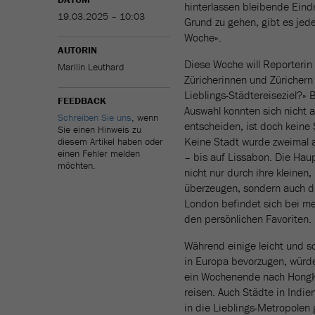
hinterlassen bleibende Eind
19.03.2025 – 10:03
Grund zu gehen, gibt es je
Woche».
AUTORIN
Diese Woche will Reporterin
Marilin Leuthard
Züricherinnen und Zürichern 
Lieblings-Städtereiseziel?» 
FEEDBACK
Auswahl konnten sich nicht a
Schreiben Sie uns
, wenn
entscheiden, ist doch keine 
Sie einen Hinweis zu
Keine Stadt wurde zweimal a
diesem Artikel haben oder
einen Fehler melden
– bis auf Lissabon. Die Haup
möchten.
nicht nur durch ihre kleinen
überzeugen, sondern auch d
London befindet sich bei m
den persönlichen Favoriten.
Während einige leicht und sc
in Europa bevorzugen, würde
ein Wochenende nach Hong
reisen. Auch Städte in Indi
in die Lieblings-Metropolen 