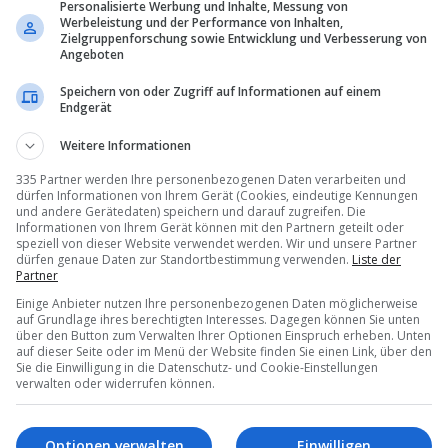
Personalisierte Werbung und Inhalte, Messung von
Werbeleistung und der Performance von Inhalten,
Zielgruppenforschung sowie Entwicklung und Verbesserung von
Angeboten
Speichern von oder Zugriff auf Informationen auf einem
Endgerät
Weitere Informationen
335 Partner werden Ihre personenbezogenen Daten verarbeiten und
dürfen Informationen von Ihrem Gerät (Cookies, eindeutige Kennungen
und andere Gerätedaten) speichern und darauf zugreifen. Die
Informationen von Ihrem Gerät können mit den Partnern geteilt oder
speziell von dieser Website verwendet werden. Wir und unsere Partner
dürfen genaue Daten zur Standortbestimmung verwenden.
Liste der
Partner
Einige Anbieter nutzen Ihre personenbezogenen Daten möglicherweise
auf Grundlage ihres berechtigten Interesses. Dagegen können Sie unten
über den Button zum Verwalten Ihrer Optionen Einspruch erheben. Unten
auf dieser Seite oder im Menü der Website finden Sie einen Link, über den
ahlt
schon
800 Franken
für
Tourguide Dominic Wieser
f
Sie die Einwilligung in die Datenschutz- und Cookie-Einstellungen
derthalbstündigen Flug
?»
Gäste
ins
verborgene Kyoto
verwalten oder widerrufen können.
09.07.2026 – 11:09
Marilin Leuthard
18.05.2026 – 1
Optionen verwalten
Einwilligen