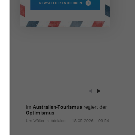
NEWSLETTER ENTDECKEN
ührt
Im
Australien-Tourismus
regiert der
Optimismus
0:44
Urs Wälterlin, Adelaide
18.05.2026 – 09:54