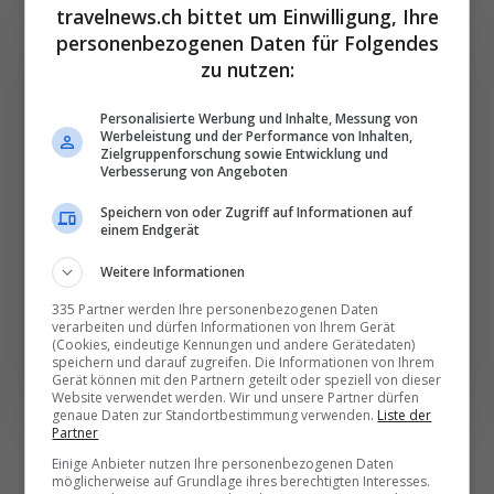
travelnews.ch bittet um Einwilligung, Ihre
personenbezogenen Daten für Folgendes
zu nutzen:
Die wichtigsten und
Personalisierte Werbung und Inhalte, Messung von
Werbeleistung und der Performance von Inhalten,
besten News direkt in
Zielgruppenforschung sowie Entwicklung und
Ihr E‑Mail-Postfach
Verbesserung von Angeboten
Speichern von oder Zugriff auf Informationen auf
einem Endgerät
Täglich oder wöchentlich, mit mehr Insights oder
weniger. Bei Travel­news haben Sie die Wahl.
Weitere Informationen
335 Partner werden Ihre personenbezogenen Daten
verarbeiten und dürfen Informationen von Ihrem Gerät
NEWSLETTER ENTDECKEN
(Cookies, eindeutige Kennungen und andere Gerätedaten)
speichern und darauf zugreifen. Die Informationen von Ihrem
Gerät können mit den Partnern geteilt oder speziell von dieser
Website verwendet werden. Wir und unsere Partner dürfen
genaue Daten zur Standortbestimmung verwenden.
Liste der
Partner
Einige Anbieter nutzen Ihre personenbezogenen Daten
möglicherweise auf Grundlage ihres berechtigten Interesses.