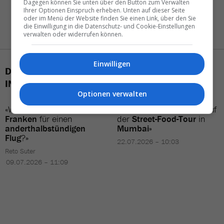
Dagegen können Sie unten über den Button zum Verwalten
Ihrer Optionen Einspruch erheben. Unten auf dieser Seite
oder im Menü der Website finden Sie einen Link, über den Sie
die Einwilligung in die Datenschutz- und Cookie-Einstellungen
verwalten oder widerrufen können.
Einwilligen
DAS KÖNNTE SIE AUCH
INTERESSIEREN
Optionen verwalten
«Wer
bezahlt
schon
800
«Geschmacksbomben
auf
Franken
für einen
der
Street-Food-Tour
in
anderthalbstündigen
Mumbai»
Flug
?»
22.07.2026 – 10:03
Reto Suter
09.07.2026 – 11:09