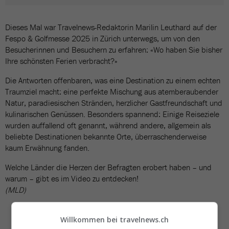
Dieses Mal war Travelnews-Redaktorin Marilin Leuthard auf der
Fespo & Golfmesse 2025 in Zürich unterwegs, um von den
Besucherinnen und Besuchern zu erfahren: «Wo haben Sie bisher
Ihre schönsten Ferien verbracht?»
Die Antworten offenbaren, was eine Destination zu einem echten
Traumziel macht: eine perfekte Mischung aus atemberaubender
Natur, paradiesischen Stränden, herzlicher Gastfreundschaft und
kulinarischen Genüssen. Besonders spannend: Einige Reiseziele
wurden auffallend oft genannt, während andere, allgemein als
beliebte Destinationen bekannte Orte, überraschenderweise
kaum Erwähnung fanden.
Welche Länder die Herzen der Befragten erobert haben – und
warum – gibt es im Video zu entdecken!
(MLD)
Willkommen bei travelnews.ch