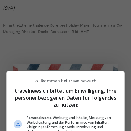
(GWA)
Nimmt jetzt eine tragende Rolle bei Holiday Maker Tours ein als Co-
Managing-Director: Daniel Berhausen. Bild: HMT
Willkommen bei travelnews.ch
Die wichtigsten und
travelnews.ch bittet um Einwilligung, Ihre
besten News direkt in
personenbezogenen Daten für Folgendes
Ihr E‑Mail-Postfach
zu nutzen:
Personalisierte Werbung und Inhalte, Messung von
Täglich oder wöchentlich, mit mehr Insights oder
Werbeleistung und der Performance von Inhalten,
weniger. Bei Travel­news haben Sie die Wahl.
Zielgruppenforschung sowie Entwicklung und