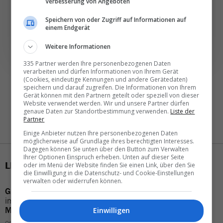
Verbesserung von Angeboten
Speichern von oder Zugriff auf Informationen auf
NEWSLETTER ENTDECKEN
einem Endgerät
Weitere Informationen
335 Partner werden Ihre personenbezogenen Daten
verarbeiten und dürfen Informationen von Ihrem Gerät
(Cookies, eindeutige Kennungen und andere Gerätedaten)
speichern und darauf zugreifen. Die Informationen von Ihrem
Gerät können mit den Partnern geteilt oder speziell von dieser
Website verwendet werden. Wir und unsere Partner dürfen
genaue Daten zur Standortbestimmung verwenden.
Liste der
Partner
Einige Anbieter nutzen Ihre personenbezogenen Daten
möglicherweise auf Grundlage ihres berechtigten Interesses.
Dagegen können Sie unten über den Button zum Verwalten
Ihrer Optionen Einspruch erheben. Unten auf dieser Seite
LETZTE MELDUNGEN
oder im Menü der Website finden Sie einen Link, über den Sie
die Einwilligung in die Datenschutz- und Cookie-Einstellungen
verwalten oder widerrufen können.
Grecotel
verstärkt
Vertrieb
Aviareps Switzerland
im
deutschsprachigen
verkleinert sein
Team
Markt
Einwilligen
04.08.2026 – 10:20