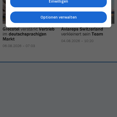
Einwilligen
Optionen verwalten
Grecotel
verstärkt
Vertrieb
Aviareps Switzerland
im
deutschsprachigen
verkleinert sein
Team
Markt
04.08.2026 – 10:20
06.08.2026 – 07:03