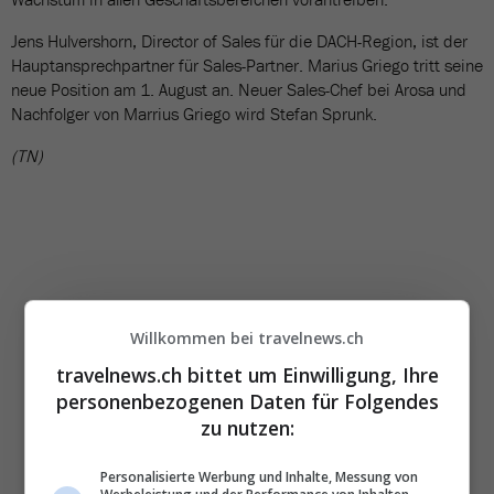
Jens Hulvershorn, Director of Sales für die DACH-Region, ist der
Hauptansprechpartner für Sales-Partner. Marius Griego tritt seine
neue Position am 1. August an. Neuer Sales-Chef bei Arosa und
Nachfolger von Marrius Griego wird Stefan Sprunk.
(TN)
Willkommen bei travelnews.ch
travelnews.ch bittet um Einwilligung, Ihre
Die wichtigsten und
personenbezogenen Daten für Folgendes
besten News direkt in
zu nutzen:
Ihr E‑Mail-Postfach
Personalisierte Werbung und Inhalte, Messung von