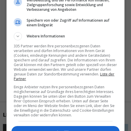
Werbeleistung und der Performance von Inhalten,
Zielgruppenforschung sowie Entwicklung und
Täglich oder wöchentlich, mit mehr Insights oder
Verbesserung von Angeboten
weniger. Bei Travel­news haben Sie die Wahl.
Speichern von oder Zugriff auf Informationen auf
einem Endgerät
NEWSLETTER ENTDECKEN
Weitere Informationen
335 Partner werden Ihre personenbezogenen Daten
verarbeiten und dürfen Informationen von Ihrem Gerät
(Cookies, eindeutige Kennungen und andere Gerätedaten)
speichern und darauf zugreifen. Die Informationen von Ihrem
Gerät können mit den Partnern geteilt oder speziell von dieser
Website verwendet werden. Wir und unsere Partner dürfen
genaue Daten zur Standortbestimmung verwenden.
Liste der
Partner
Einige Anbieter nutzen Ihre personenbezogenen Daten
möglicherweise auf Grundlage ihres berechtigten Interesses.
Dagegen können Sie unten über den Button zum Verwalten
Ihrer Optionen Einspruch erheben. Unten auf dieser Seite
oder im Menü der Website finden Sie einen Link, über den Sie
die Einwilligung in die Datenschutz- und Cookie-Einstellungen
LETZTE MELDUNGEN
verwalten oder widerrufen können.