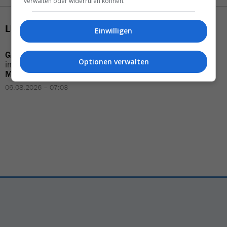
verwalten oder widerrufen können.
LETZTE MELDUNGEN
Einwilligen
Grecotel
verstärkt
Vertrieb
Aviareps Switzerland
Optionen verwalten
im
deutschsprachigen
verkleinert sein
Team
Markt
04.08.2026 – 10:20
06.08.2026 – 07:03