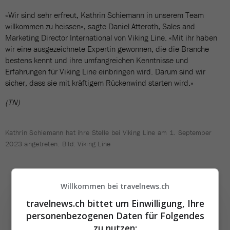
«Wir sind sehr erfreut, Kathrin Schiemann in unserem Team
willkommen zu heissen», sagte Daniel Atteroth, Sales and
Marketing Director International von Viking Line. «Mit ihr haben
wir eine ausgezeichnete Expertin gewonnen, die die Branche
bestens kennt und ihre umfangreichen Kenntnisse und
Erfahrungen für Viking Line einbringen wird. Darum sind wir
sicher, dass sie mit kräftigem Rückenwind starten wird.»
(TN)
Kathrin Schiemann hat ihre Stelle bei Viking Line am 1. September
2023 angetreten. Bild: Viking Line
Willkommen bei travelnews.ch
travelnews.ch bittet um Einwilligung, Ihre
personenbezogenen Daten für Folgendes
zu nutzen: