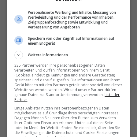
Die wichtigsten und
besten News direkt in
Personalisierte Werbung und Inhalte, Messung von
Werbeleistung und der Performance von Inhalten,
Ihr E‑Mail-Postfach
Zielgruppenforschung sowie Entwicklung und
Verbesserung von Angeboten
Speichern von oder Zugriff auf Informationen auf
Täglich oder wöchentlich, mit mehr Insights oder
einem Endgerät
weniger. Bei Travel­news haben Sie die Wahl.
Weitere Informationen
NEWSLETTER ENTDECKEN
335 Partner werden Ihre personenbezogenen Daten
verarbeiten und dürfen Informationen von Ihrem Gerät
(Cookies, eindeutige Kennungen und andere Gerätedaten)
speichern und darauf zugreifen. Die Informationen von Ihrem
Gerät können mit den Partnern geteilt oder speziell von dieser
Website verwendet werden. Wir und unsere Partner dürfen
genaue Daten zur Standortbestimmung verwenden.
Liste der
Partner
Einige Anbieter nutzen Ihre personenbezogenen Daten
möglicherweise auf Grundlage ihres berechtigten Interesses.
Dagegen können Sie unten über den Button zum Verwalten
Ihrer Optionen Einspruch erheben. Unten auf dieser Seite
oder im Menü der Website finden Sie einen Link, über den Sie
die Einwilligung in die Datenschutz- und Cookie-Einstellungen