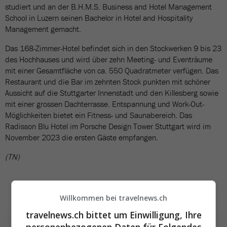
studiert und an der B.H.M.S. Business and Hotel Management
School in Luzern seinen Bachelor in Hotel and Hospitality
Management gemacht.
Das 168-Zimmer-Hotel befindet sich in den Stockwerken 9 bis 23
des Hochhauses und wird über zehn Meeting- und Eventräume
mit einer Gesamtfläche von ca. 550 Quadratmeter verfügen. Das
Restaurant und die Bar im zehnten Stock punkten mit schöner
Aussicht auf die Stuttgarter Innenstadt und den Killesberg sowie
mit einer grossen Dachterrasse. Entspannung und Work-Out-
Möglichkeiten bietet ein Fitness- und Saunabereich. Das
Radisson Blu Hotel im Porsche Design Tower Stuttgart wird im
November 2023 die ersten Gäste empfangen.
(TN)
Willkommen bei travelnews.ch
travelnews.ch bittet um Einwilligung, Ihre