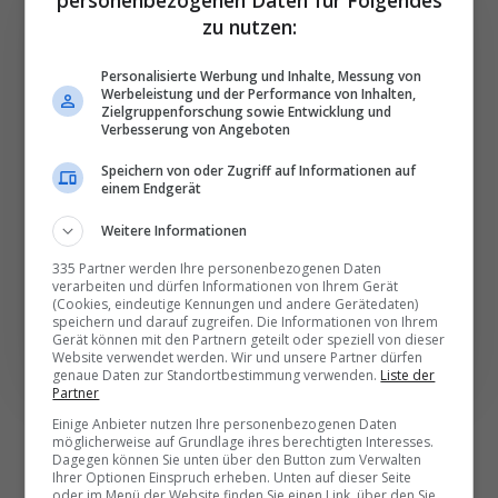
personenbezogenen Daten für Folgendes
zu nutzen:
Die wichtigsten und
Personalisierte Werbung und Inhalte, Messung von
Werbeleistung und der Performance von Inhalten,
besten News direkt in
Zielgruppenforschung sowie Entwicklung und
Verbesserung von Angeboten
Ihr E‑Mail-Postfach
Speichern von oder Zugriff auf Informationen auf
einem Endgerät
Täglich oder wöchentlich, mit mehr Insights oder
Weitere Informationen
weniger. Bei Travel­news haben Sie die Wahl.
335 Partner werden Ihre personenbezogenen Daten
verarbeiten und dürfen Informationen von Ihrem Gerät
NEWSLETTER ENTDECKEN
(Cookies, eindeutige Kennungen und andere Gerätedaten)
speichern und darauf zugreifen. Die Informationen von Ihrem
Gerät können mit den Partnern geteilt oder speziell von dieser
Website verwendet werden. Wir und unsere Partner dürfen
genaue Daten zur Standortbestimmung verwenden.
Liste der
Partner
Einige Anbieter nutzen Ihre personenbezogenen Daten
möglicherweise auf Grundlage ihres berechtigten Interesses.
Dagegen können Sie unten über den Button zum Verwalten
Ihrer Optionen Einspruch erheben. Unten auf dieser Seite
oder im Menü der Website finden Sie einen Link, über den Sie