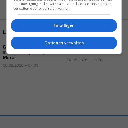
die Einwilligung in die Datenschutz- und Cookie-Einstellungen
verwalten oder widerrufen können.
Einwilligen
LETZTE MELDUNGEN
Optionen verwalten
Grecotel
verstärkt
Vertrieb
Aviareps Switzerland
im
deutschsprachigen
verkleinert sein
Team
Markt
04.08.2026 – 10:20
06.08.2026 – 07:03