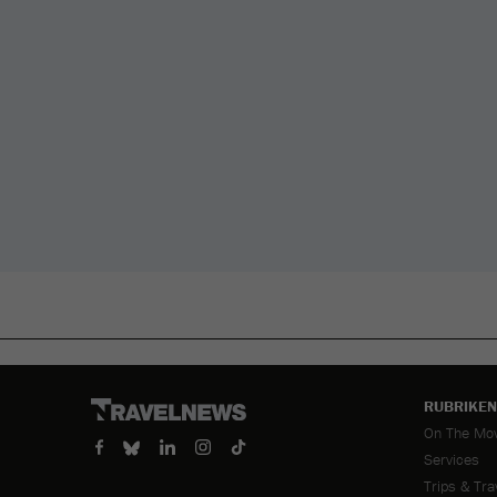
RUBRIKEN
Navigation
On The Mo
überspring
Services
Trips & Tra