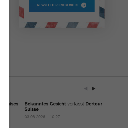
NEWSLETTER ENTDECKEN
 Cruises
Bekanntes Gesicht
verlässt
Dertour
Suisse
03.08.2026 – 10:27