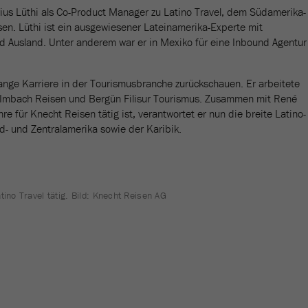
us Lüthi als Co-Product Manager zu Latino Travel, dem Südamerika-
sen. Lüthi ist ein ausgewiesener Lateinamerika-Experte mit
d Ausland. Unter anderem war er in Mexiko für eine Inbound Agentur
lange Karriere in der Tourismusbranche zurückschauen. Er arbeitete
, Imbach Reisen und Bergün Filisur Tourismus. Zusammen mit René
re für Knecht Reisen tätig ist, verantwortet er nun die breite Latino-
d- und Zentralamerika sowie der Karibik.
tino Travel tätig. Bild: Knecht Reisen AG