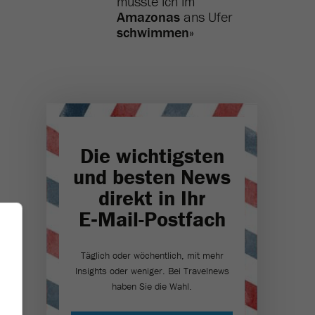
musste ich im
Amazonas
ans Ufer
schwimmen
»
Die wichtigsten
und besten News
direkt in Ihr
E‑Mail-Postfach
Täglich oder wöchentlich, mit mehr
Insights oder weniger. Bei Travel­news
haben Sie die Wahl.