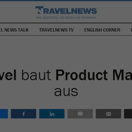
EL NEWS TALK
TRAVELNEWS TV
NAVIGATION
ENGLISH CORNER
ÜBERSPRINGEN
vel
baut
Product M
aus