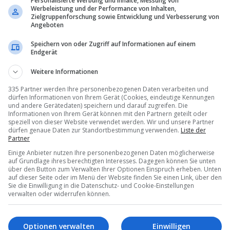
Personalisierte Werbung und Inhalte, Messung von
Werbeleistung und der Performance von Inhalten,
Zielgruppenforschung sowie Entwicklung und Verbesserung von
Angeboten
Speichern von oder Zugriff auf Informationen auf einem
Endgerät
Weitere Informationen
335 Partner werden Ihre personenbezogenen Daten verarbeiten und
dürfen Informationen von Ihrem Gerät (Cookies, eindeutige Kennungen
und andere Gerätedaten) speichern und darauf zugreifen. Die
Informationen von Ihrem Gerät können mit den Partnern geteilt oder
speziell von dieser Website verwendet werden. Wir und unsere Partner
dürfen genaue Daten zur Standortbestimmung verwenden.
Liste der
Partner
Einige Anbieter nutzen Ihre personenbezogenen Daten möglicherweise
auf Grundlage ihres berechtigten Interesses. Dagegen können Sie unten
über den Button zum Verwalten Ihrer Optionen Einspruch erheben. Unten
auf dieser Seite oder im Menü der Website finden Sie einen Link, über den
 Switzerland
verkleinert sein
Patricia Miller
verlässt
Kuoni
Sie die Einwilligung in die Datenschutz- und Cookie-Einstellungen
verwalten oder widerrufen können.
04.08.2026 – 08:20
6 – 10:20
Optionen verwalten
Einwilligen