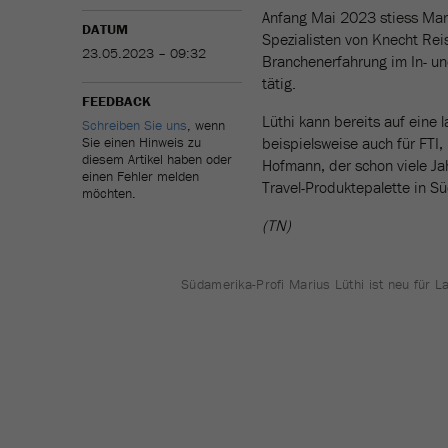
Anfang Mai 2023 stiess Mari
DATUM
Spezialisten von Knecht Rei
23.05.2023 – 09:32
Branchenerfahrung im In- un
tätig.
FEEDBACK
Lüthi kann bereits auf eine 
Schreiben Sie uns
, wenn
Sie einen Hinweis zu
beispielsweise auch für FTI
diesem Artikel haben oder
Hofmann, der schon viele Jah
einen Fehler melden
Travel-Produktepalette in Sü
möchten.
(TN)
Südamerika-Profi Marius Lüthi ist neu für La