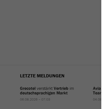
LETZTE MELDUNGEN
Grecotel
verstärkt
Vertrieb
im
Aviareps
deutschsprachigen Markt
Team
06.08.2026 – 07:03
04.08.202