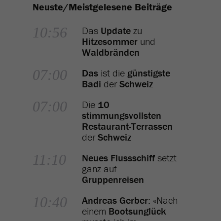
Neuste/Meistgelesene Beiträge
10:56
Das
Update
zu
Hitzesommer
und
Waldbränden
07:00
Das
ist die
günstigste
Badi
der
Schweiz
07:00
Die
10
stimmungsvollsten
Restaurant-Terrassen
der
Schweiz
11:10
Neues Flussschiff
setzt
ganz auf
Gruppenreisen
10:40
Andreas Gerber
: «Nach
einem
Bootsunglück