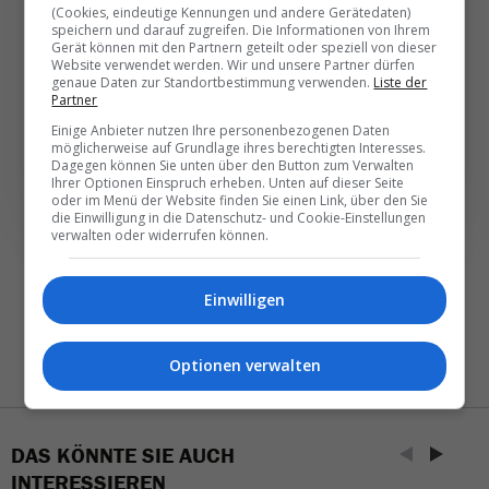
(Cookies, eindeutige Kennungen und andere Gerätedaten)
speichern und darauf zugreifen. Die Informationen von Ihrem
Täglich oder wöchentlich, mit mehr Insights oder
Gerät können mit den Partnern geteilt oder speziell von dieser
Website verwendet werden. Wir und unsere Partner dürfen
weniger. Bei Travel­news haben Sie die Wahl.
genaue Daten zur Standortbestimmung verwenden.
Liste der
Partner
Einige Anbieter nutzen Ihre personenbezogenen Daten
NEWSLETTER ENTDECKEN
möglicherweise auf Grundlage ihres berechtigten Interesses.
Dagegen können Sie unten über den Button zum Verwalten
Ihrer Optionen Einspruch erheben. Unten auf dieser Seite
oder im Menü der Website finden Sie einen Link, über den Sie
die Einwilligung in die Datenschutz- und Cookie-Einstellungen
verwalten oder widerrufen können.
Einwilligen
Optionen verwalten
DAS KÖNNTE SIE AUCH
INTERESSIEREN