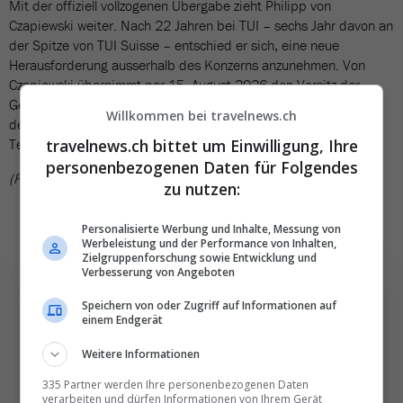
Mit der offiziell vollzogenen Übergabe zieht Philipp von
Czapiewski weiter. Nach 22 Jahren bei TUI – sechs Jahr davon an
der Spitze von TUI Suisse – entschied er sich, eine neue
Herausforderung ausserhalb des Konzerns anzunehmen. Von
Czapiewski übernimmt per 15. August 2026 den Vorsitz der
Geschäftsführung der DSR Hotel Holding, der Hotelgesellschaft
Willkommen bei travelnews.ch
der Dertour Group. Er hat sich am vergangenen Freitag vom
travelnews.ch bittet um Einwilligung, Ihre
Team der TUI Suisse verabschiedet.
personenbezogenen Daten für Folgendes
(RSU)
zu nutzen:
Personalisierte Werbung und Inhalte, Messung von
Werbeleistung und der Performance von Inhalten,
Zielgruppenforschung sowie Entwicklung und
Verbesserung von Angeboten
Speichern von oder Zugriff auf Informationen auf
einem Endgerät
Die wichtigsten und
Weitere Informationen
besten News direkt in
335 Partner werden Ihre personenbezogenen Daten
Ihr E‑Mail-Postfach
verarbeiten und dürfen Informationen von Ihrem Gerät