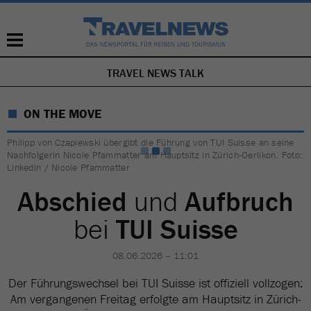
TRAVEL NEWS TALK
NAVIGATION
ÜBERSPRINGEN
ON THE MOVE
Philipp von Czapiewski übergibt die Führung von TUI Suisse an seine
Nachfolgerin Nicole Pfammatter am Hauptsitz in Zürich-Oerlikon. Foto:
Linkedin / Nicole Pfammatter
Abschied
und
Aufbruch
bei
TUI Suisse
08.06.2026 – 11:01
Der Führungswechsel bei TUI Suisse ist offiziell vollzogen:
Am vergangenen Freitag erfolgte am Hauptsitz in Zürich-