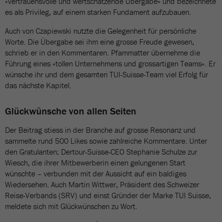
«vertrauensvolle und wertschätzende Übergabe» und bezeichnete
es als Privileg, auf einem starken Fundament aufzubauen.
Auch von Czapiewski nutzte die Gelegenheit für persönliche
Worte. Die Übergabe sei ihm eine grosse Freude gewesen,
schrieb er in den Kommentaren. Pfammatter übernehme die
Führung eines «tollen Unternehmens und grossartigen Teams». Er
wünsche ihr und dem gesamten TUI-Suisse-Team viel Erfolg für
das nächste Kapitel.
Glückwünsche von allen Seiten
Der Beitrag stiess in der Branche auf grosse Resonanz und
sammelte rund 500 Likes sowie zahlreiche Kommentare. Unter
den Gratulanten: Dertour-Suisse-CEO Stephanie Schulze zur
Wiesch, die ihrer Mitbewerberin einen gelungenen Start
wünschte – verbunden mit der Aussicht auf ein baldiges
Wiedersehen. Auch Martin Wittwer, Präsident des Schweizer
Reise-Verbands (SRV) und einst Gründer der Marke TUI Suisse,
meldete sich mit Glückwünschen zu Wort.