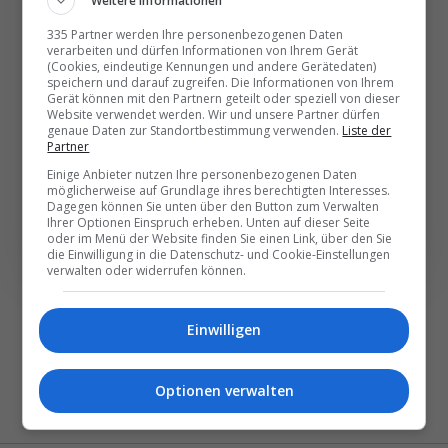
Die wichtigsten und
Weitere Informationen
besten News direkt in
335 Partner werden Ihre personenbezogenen Daten
verarbeiten und dürfen Informationen von Ihrem Gerät
Ihr E‑Mail-Postfach
(Cookies, eindeutige Kennungen und andere Gerätedaten)
speichern und darauf zugreifen. Die Informationen von Ihrem
Gerät können mit den Partnern geteilt oder speziell von dieser
Täglich oder wöchentlich, mit mehr Insights oder
Website verwendet werden. Wir und unsere Partner dürfen
genaue Daten zur Standortbestimmung verwenden.
Liste der
weniger. Bei Travel­news haben Sie die Wahl.
Partner
Einige Anbieter nutzen Ihre personenbezogenen Daten
möglicherweise auf Grundlage ihres berechtigten Interesses.
NEWSLETTER ENTDECKEN
Dagegen können Sie unten über den Button zum Verwalten
Ihrer Optionen Einspruch erheben. Unten auf dieser Seite
oder im Menü der Website finden Sie einen Link, über den Sie
die Einwilligung in die Datenschutz- und Cookie-Einstellungen
verwalten oder widerrufen können.
Einwilligen
Optionen verwalten