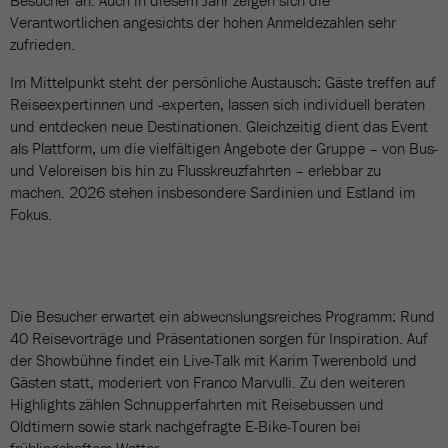
Besucher an. Auch in diesem Jahr zeigen sich die
Verantwortlichen angesichts der hohen Anmeldezahlen sehr
zufrieden.
Im Mittelpunkt steht der persönliche Austausch: Gäste treffen auf
Reiseexpertinnen und -experten, lassen sich individuell beraten
und entdecken neue Destinationen. Gleichzeitig dient das Event
als Plattform, um die vielfältigen Angebote der Gruppe – von Bus-
und Veloreisen bis hin zu Flusskreuzfahrten – erlebbar zu
machen. 2026 stehen insbesondere Sardinien und Estland im
Fokus.
BILDERGALERIE
6 Bilder
Die Besucher erwartet ein abwechslungsreiches Programm: Rund
40 Reisevorträge und Präsentationen sorgen für Inspiration. Auf
der Showbühne findet ein Live-Talk mit Karim Twerenbold und
Gästen statt, moderiert von Franco Marvulli. Zu den weiteren
Highlights zählen Schnupperfahrten mit Reisebussen und
Oldtimern sowie stark nachgefragte E-Bike-Touren bei