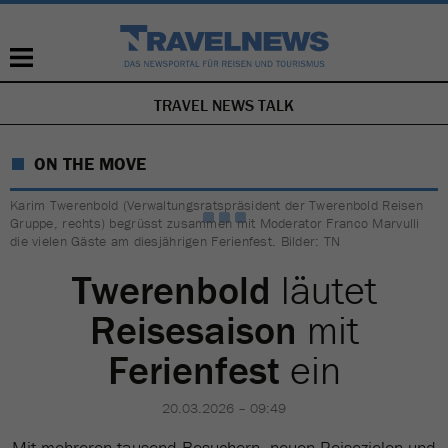
TRAVEL NEWS TALK
NAVIGATION
ÜBERSPRINGEN
ON THE MOVE
Karim Twerenbold (Verwaltungsratspräsident der Twerenbold Reisen
Gruppe, rechts) begrüsst zusammen mit Moderator Franco Marvulli
die vielen Gäste am diesjährigen Ferienfest. Bilder: TN
Twerenbold
läutet
Reisesaison
mit
Ferienfest
ein
20.03.2026 – 09:49
Mit mehreren tausend Besuchern, neuen Reisezielen und