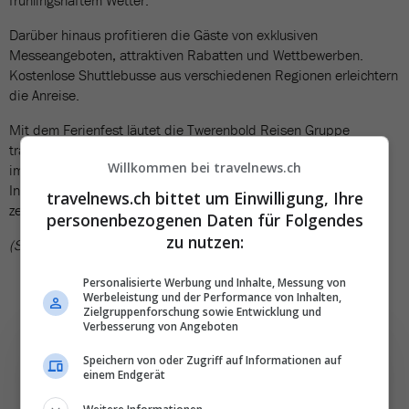
frühlingshaftem Wetter.
Darüber hinaus profitieren die Gäste von exklusiven
Messeangeboten, attraktiven Rabatten und Wettbewerben.
Kostenlose Shuttlebusse aus verschiedenen Regionen erleichtern
die Anreise.
Mit dem Ferienfest läutet die Twerenbold Reisen Gruppe
traditionell den Frühling und damit die wichtigste Buchungszeit
Willkommen bei travelnews.ch
im Tourismus ein. Die Veranstaltung verbindet Information,
Inspiration und persönliche Begegnungen – und bleibt ein
travelnews.ch bittet um Einwilligung, Ihre
zentraler Treffpunkt für alle, die ihre nächsten Ferien planen.
personenbezogenen Daten für Folgendes
zu nutzen:
(SD)
Personalisierte Werbung und Inhalte, Messung von
Werbeleistung und der Performance von Inhalten,
Zielgruppenforschung sowie Entwicklung und
Verbesserung von Angeboten
Speichern von oder Zugriff auf Informationen auf
einem Endgerät