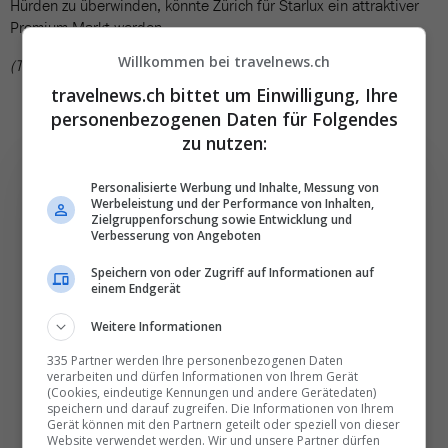
Hürden zu überwinden, könnte Zürich für Starlux ein attraktiver
Premium-Markt werden.
Willkommen bei travelnews.ch
(TN)
travelnews.ch bittet um Einwilligung, Ihre
personenbezogenen Daten für Folgendes
zu nutzen:
Personalisierte Werbung und Inhalte, Messung von
Werbeleistung und der Performance von Inhalten,
Zielgruppenforschung sowie Entwicklung und
Verbesserung von Angeboten
Die wichtigsten und
besten News direkt in
Speichern von oder Zugriff auf Informationen auf
einem Endgerät
Ihr E‑Mail-Postfach
Weitere Informationen
Täglich oder wöchentlich, mit mehr Insights oder
335 Partner werden Ihre personenbezogenen Daten
verarbeiten und dürfen Informationen von Ihrem Gerät
weniger. Bei Travel­news haben Sie die Wahl.
(Cookies, eindeutige Kennungen und andere Gerätedaten)
speichern und darauf zugreifen. Die Informationen von Ihrem
Gerät können mit den Partnern geteilt oder speziell von dieser
NEWSLETTER ENTDECKEN
Website verwendet werden. Wir und unsere Partner dürfen