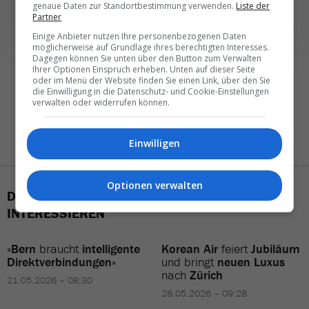
genaue Daten zur Standortbestimmung verwenden.
Liste der
Partner
Einige Anbieter nutzen Ihre personenbezogenen Daten
möglicherweise auf Grundlage ihres berechtigten Interesses.
Dagegen können Sie unten über den Button zum Verwalten
Ihrer Optionen Einspruch erheben. Unten auf dieser Seite
oder im Menü der Website finden Sie einen Link, über den Sie
die Einwilligung in die Datenschutz- und Cookie-Einstellungen
verwalten oder widerrufen können.
Einwilligen
Optionen verwalten
DAS KÖNNTE SIE AUCH
INTERESSIEREN
«
Bern
braucht
intelligente
Korean Air
feiert
Jubiläum
Direktverbindungen
»
und bringt
neuen Luxus
nach
Zürich
21.05.2026 – 08:30
28.05.2026 – 09:28