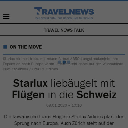
TRAVEL NEWS TALK
NAVIGATION
ÜBERSPRINGEN
ON THE MOVE
Starlux Airlines treibt mit neuen Airbus-A350-Langstreckenjets ihre
Expansion nach Europa voran. Zürich steht dabei auf der Wunschliste.
Bild: Facebook / Starlux Airlines
Starlux
liebäugelt mit
Flügen
in die
Schweiz
08.01.2026 – 10:10
Die taiwanische Luxus-Fluglinie Starlux Airlines plant den
Sprung nach Europa. Auch Zürich steht auf der