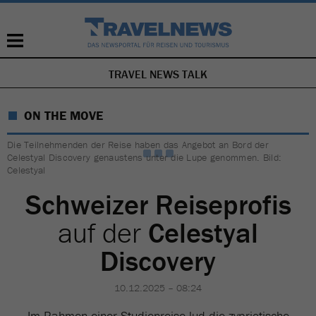
TRAVEL NEWS TALK
NAVIGATION
ÜBERSPRINGEN
ON THE MOVE
Die Teilnehmenden der Reise haben das Angebot an Bord der
Celestyal Discovery genaustens unter die Lupe genommen. Bild:
Celestyal
Schweizer Reiseprofis
auf der
Celestyal
Discovery
10.12.2025 – 08:24
Im Rahmen einer Studienreise lud die zypriotische