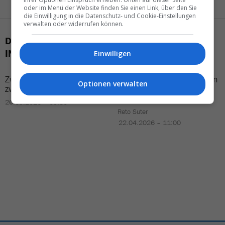
oder im Menü der Website finden Sie einen Link, über den Sie
die Einwilligung in die Datenschutz- und Cookie-Einstellungen
verwalten oder widerrufen können.
DAS KÖNNTE SIE AUCH
INTERESSIEREN
Einwilligen
Zwei
Schiffsklassen
in
«Ein
Kreuzfahrtschiff
kann
Optionen verwalten
zwei
Tagen
nicht
einfach
‹abgestellt›
werden»
26.05.2026 – 05:30
Reto Suter
22.04.2026 – 11:00