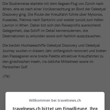
Die Studienreise startete mit dem Aegean-Flug von Zürich nach
Athen, ehe es nach einer Vorübernachtung an Bord der Celestyal
Discovery ging. Die Route der Kreuzfahrt führte über Mykonos,
Kusadasi, Patmos nach Santorini und wieder zurück zum Hafen
Lavrion in Athen. Dabei bot sich den Reiseprofis ausreichend
Gelegenheit, das Schiff im Detail kennenzulernen, die
Destinationen zu erkunden sowie sich fachlich auszutauschen.
Die beiden Hochseeschiffe Celestyal Discovery und Celestyal
Journey wurden in diesem Jahr umfangreich renoviert und bieten
den Passagieren eine breite Palette attraktiver Kreuzfahrten zu
den griechischen Inseln, ins östliche Mittelmeer sowie im
Persischen Golf.
(TN)
Willkommen bei travelnews.ch
travelnews.ch bittet um Einwilligung, Ihre