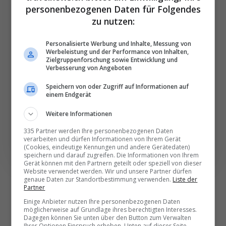
personenbezogenen Daten für Folgendes
Die wichtigsten und
zu nutzen:
besten News direkt in
Personalisierte Werbung und Inhalte, Messung von
Ihr E‑Mail-Postfach
Werbeleistung und der Performance von Inhalten,
Zielgruppenforschung sowie Entwicklung und
Verbesserung von Angeboten
Täglich oder wöchentlich, mit mehr Insights oder
Speichern von oder Zugriff auf Informationen auf
weniger. Bei Travel­news haben Sie die Wahl.
einem Endgerät
Weitere Informationen
NEWSLETTER ENTDECKEN
335 Partner werden Ihre personenbezogenen Daten
verarbeiten und dürfen Informationen von Ihrem Gerät
(Cookies, eindeutige Kennungen und andere Gerätedaten)
speichern und darauf zugreifen. Die Informationen von Ihrem
Gerät können mit den Partnern geteilt oder speziell von dieser
Website verwendet werden. Wir und unsere Partner dürfen
genaue Daten zur Standortbestimmung verwenden.
Liste der
Partner
Einige Anbieter nutzen Ihre personenbezogenen Daten
möglicherweise auf Grundlage ihres berechtigten Interesses.
Dagegen können Sie unten über den Button zum Verwalten
Ihrer Optionen Einspruch erheben. Unten auf dieser Seite