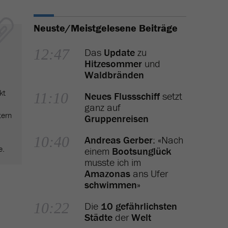
Neuste/Meistgelesene Beiträge
12:47
Das
Update
zu
Hitzesommer
und
Waldbränden
kt
11:10
Neues Flussschiff
setzt
ganz auf
tern
Gruppenreisen
10:40
Andreas Gerber
: «Nach
e.
einem
Bootsunglück
musste ich im
Amazonas
ans Ufer
schwimmen
»
10:22
Die
10 gefährlichsten
Städte
der
Welt