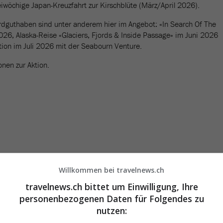
iwöchige Japan-Kreuzfahrt zur Kirschblüte (März/April 2026).
dguthaben sind unter anderem hier im Angebot: «In Search Of The
26, Alaska-Reise «Glaciers, Fjords & Inside Passage» im Juni 2026
tion im Juli 2026 mit der Seabourn Venture.
onen zur Aktion.
Willkommen bei travelnews.ch
travelnews.ch bittet um Einwilligung, Ihre
personenbezogenen Daten für Folgendes zu
nutzen: