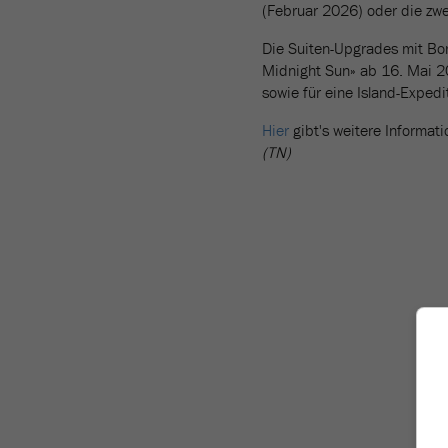
(Februar 2026) oder die zwe
Die Suiten-Upgrades mit Bor
Midnight Sun» ab 16. Mai 20
sowie für eine Island-Expedi
Hier
gibt's weitere Informati
(TN)