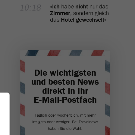
10:18
«
Ich
habe
nicht
nur das
Zimmer
, sondern gleich
das
Hotel gewechselt
»
Die wichtigsten
und besten News
direkt in Ihr
E‑Mail-Postfach
Täglich oder wöchentlich, mit mehr
Insights oder weniger. Bei Travel­news
haben Sie die Wahl.