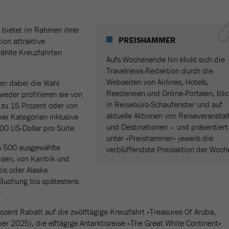
 bietet im Rahmen ihrer
PREISHAMMER
ion attraktive
ählte Kreuzfahrten
Aufs Wochenende hin klickt sich die
Travelnews-Redaktion durch die
Webseiten von Airlines, Hotels,
n dabei die Wahl
Reedereien und Online-Portalen, blic
weder profitieren sie von
in Reisebüro-Schaufenster und auf
 zu 15 Prozent oder von
aktuelle Aktionen von Reiseveranstal
ei Kategorien inklusive
und Destinationen – und präsentiert
0 US-Dollar pro Suite.
unter «Preishammer» jeweils die
ls 500 ausgewählte
verblüffendste Preisaktion der Woch
sen, von Karibik und
tis oder Alaska.
 Buchung bis spätestens
.
ozent Rabatt auf die zwölftägige Kreuzfahrt «Treasures Of Aruba,
r 2025), die elftägige Antarktisreise «The Great White Continent»