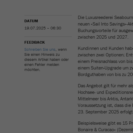
Die Luxusreederei Seabourn
DATUM
neuen «Sail Into Savings»-Akt
19.07.2025 – 06:30
Buchungsvorteile für ausgew
zwischen 2025 und 2027.
FEEDBACK
Kundinnen und Kunden habe
Schreiben Sie uns
, wenn
Sie einen Hinweis zu
zwischen zwei Optionen: Ent
diesem Artikel haben oder
einem Preisnachlass von bis
einen Fehler melden
einem Suiten-Upgrade um zw
möchten.
Bordguthaben von bis zu 200
Das Angebot gilt für mehr a
Hochsee- und Expeditionsrei
Mittelmeer bis Arktis, Antark
Voraussetzung ist, dass die
23. September 2025 erfolgt
Beispielsweise gibt es 15 Pr
Bonaire & Curacao» (Dezembe