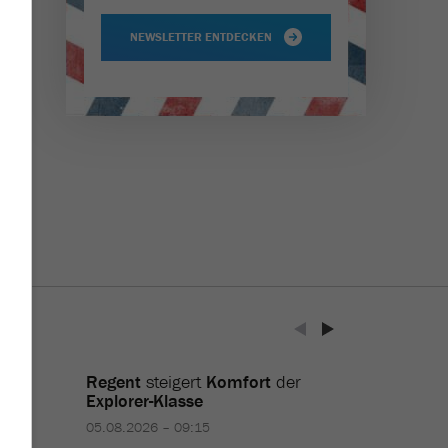
NEWSLETTER ENTDECKEN
ent
Regent
steigert
Komfort
der
ises
Explorer-Klasse
05.08.2026 – 09:15