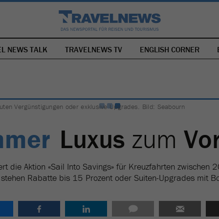
EL NEWS TALK
TRAVELNEWS TV
NAVIGATION
ENGLISH CORNER
ÜBERSPRINGEN
uten Vergünstigungen oder exklusive Upgrades. Bild: Seabourn
mmer
Luxus
zum
Vor
rt die Aktion «Sail Into Savings» für Kreuzfahrten zwische
 stehen Rabatte bis 15 Prozent oder Suiten-Upgrades mit B