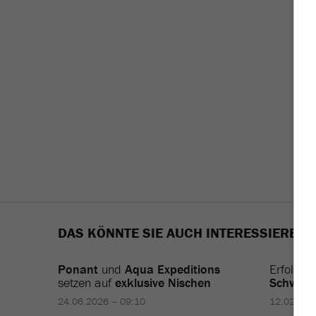
DAS KÖNNTE SIE AUCH INTERESSIEREN
Ponant
und
Aqua Expeditions
Erfolgre
setzen auf
exklusive Nischen
Schweiz
24.06.2026 – 09:10
12.02.202