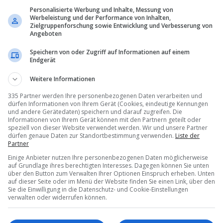
Personalisierte Werbung und Inhalte, Messung von
Werbeleistung und der Performance von Inhalten,
Zielgruppenforschung sowie Entwicklung und Verbesserung von
Angeboten
Speichern von oder Zugriff auf Informationen auf einem
Endgerät
Weitere Informationen
335 Partner werden Ihre personenbezogenen Daten verarbeiten und
dürfen Informationen von Ihrem Gerät (Cookies, eindeutige Kennungen
und andere Gerätedaten) speichern und darauf zugreifen. Die
Informationen von Ihrem Gerät können mit den Partnern geteilt oder
speziell von dieser Website verwendet werden. Wir und unsere Partner
dürfen genaue Daten zur Standortbestimmung verwenden.
Liste der
Partner
Einige Anbieter nutzen Ihre personenbezogenen Daten möglicherweise
auf Grundlage ihres berechtigten Interesses. Dagegen können Sie unten
über den Button zum Verwalten Ihrer Optionen Einspruch erheben. Unten
auf dieser Seite oder im Menü der Website finden Sie einen Link, über den
iche
Cruise-Roadshow
in drei
Preishammer
Bis
30 Proz
Sie die Einwilligung in die Datenschutz- und Cookie-Einstellungen
verwalten oder widerrufen können.
er Städten
Rabatt
bei
Hapag-Lloyd Cru
6 – 08:05
11.07.2026 – 06:30