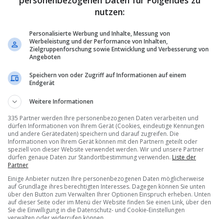
personenbezogenen Daten für Folgendes zu
 durch den Migros-Pionierfonds. Der Migros-Pionierfonds ist Teil des
nutzen:
ents der Migros-Gruppe.
Personalisierte Werbung und Inhalte, Messung von
Werbeleistung und der Performance von Inhalten,
Zielgruppenforschung sowie Entwicklung und Verbesserung von
Angeboten
Speichern von oder Zugriff auf Informationen auf einem
Endgerät
Weitere Informationen
335 Partner werden Ihre personenbezogenen Daten verarbeiten und
dürfen Informationen von Ihrem Gerät (Cookies, eindeutige Kennungen
und andere Gerätedaten) speichern und darauf zugreifen. Die
Informationen von Ihrem Gerät können mit den Partnern geteilt oder
speziell von dieser Website verwendet werden. Wir und unsere Partner
dürfen genaue Daten zur Standortbestimmung verwenden.
Liste der
Partner
Einige Anbieter nutzen Ihre personenbezogenen Daten möglicherweise
auf Grundlage ihres berechtigten Interesses. Dagegen können Sie unten
über den Button zum Verwalten Ihrer Optionen Einspruch erheben. Unten
auf dieser Seite oder im Menü der Website finden Sie einen Link, über den
Sie die Einwilligung in die Datenschutz- und Cookie-Einstellungen
verwalten oder widerrufen können.