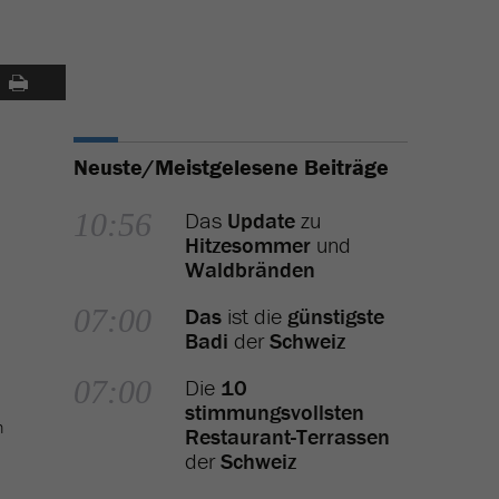
Neuste/Meistgelesene Beiträge
10:56
Das
Update
zu
Hitzesommer
und
Waldbränden
07:00
Das
ist die
günstigste
Badi
der
Schweiz
07:00
Die
10
stimmungsvollsten
n
Restaurant-Terrassen
der
Schweiz