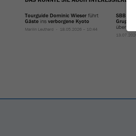
Tourguide Dominic Wieser
führt
SBB
lag
Gäste
ins
verborgene Kyoto
Gruppen
übernim
Marilin Leuthard
18.05.2026 – 10:44
13.07.202