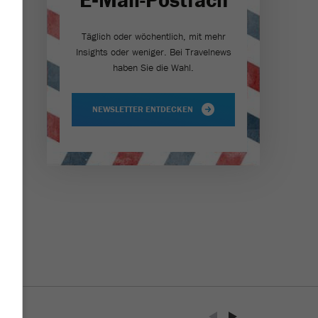
Täglich oder wöchentlich, mit mehr
Insights oder weniger. Bei Travel­news
haben Sie die Wahl.
NEWSLETTER ENTDECKEN