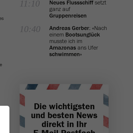
11:10
Neues Flussschiff
setzt
ganz auf
Gruppenreisen
es
10:40
Andreas Gerber
: «Nach
einem
Bootsunglück
musste ich im
Amazonas
ans Ufer
schwimmen
»
he
Die wichtigsten
und besten News
direkt in Ihr
E‑Mail-Postfach