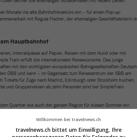
 füllen seither die ehemaligen Schalterhallen mit neuem Leben.
wei Monate ins alte Bahnhofreisebüro ein – für einen Pop-up-
usammenarbeit mit Regula Fischer, der ehemaligen Geschäftsleiterin d
s am Hauptbahnhof
ferien, Interrailpässe auf Papier, Reisen mit dem Hund oder mit
ple Train erfüllt die internationalen Reisewünsche. Das junge
aften mit den wichtigsten europäischen Bahngesellschaften Deutsc
 den ÖBB und kann – im Gegensatz zum Reisezentrum der SBB am
h Tickets für Züge nach Madrid, Edinburgh oder Stockholm buchen.
lette und Gruppenreisen ab zehn Personen sind bei SimpleTrain
 dem Quartier wie auch der ganzen Region für diesen Sommer ein
onales und grenzenloses Ticketangebot am neu umgebauten Bahnhof
ungsteam von Simple Train wird vom 29. April bis 27. Juni 2025 am
Willkommen bei travelnews.ch
ingen vor Ort sein. Der Bahnschalter ist jeweils am Dienstag von 10
travelnews.ch bittet um Einwilligung, Ihre
eitag von 7.30 bis 14 Uhr geöffnet.