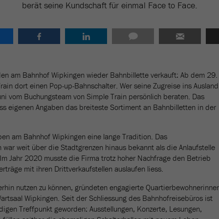
berät seine Kundschaft für einmal Face to Face.
n am Bahnhof Wipkingen wieder Bahnbillette verkauft: Ab dem 29.
Train dort einen Pop-up-Bahnschalter. Wer seine Zugreise ins Ausland
Juni vom Buchungsteam von Simple Train persönlich beraten. Das
ss eigenen Angaben das breiteste Sortiment an Bahnbilletten in der
aben am Bahnhof Wipkingen eine lange Tradition. Das
war weit über die Stadtgrenzen hinaus bekannt als die Anlaufstelle
 Im Jahr 2020 musste die Firma trotz hoher Nachfrage den Betrieb
erträge mit ihren Drittverkaufstellen auslaufen liess.
erhin nutzen zu können, gründeten engagierte Quartierbewohnerinne
rtsaal Wipkingen. Seit der Schliessung des Bahnhofreisebüros ist
digen Treffpunkt geworden: Ausstellungen, Konzerte, Lesungen,