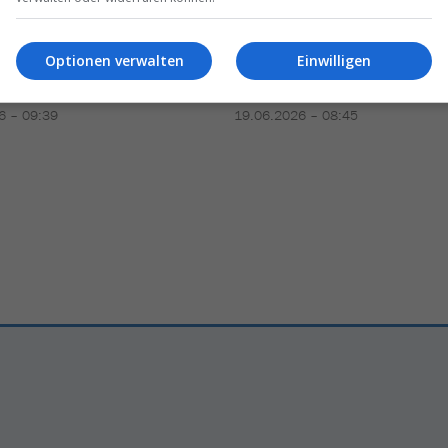
ert
internationale
Saskia Bilang
: «Wir
beleben
Optionen verwalten
Einwilligen
reisen
aus:
Simple Train
Markt
, der seit
25 Jahren
b
mt
stillsteht
»
6 – 09:39
19.06.2026 – 08:45