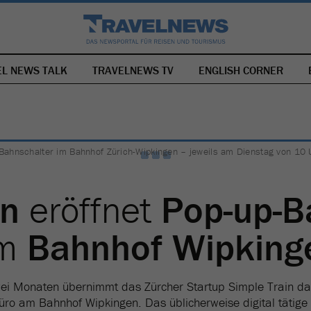
EL NEWS TALK
TRAVELNEWS TV
NAVIGATION
ENGLISH CORNER
ÜBERSPRINGEN
n Bahnschalter im Bahnhof Zürich-Wipkingen – jeweils am Dienstag von 10 
in
eröffnet
Pop-up-B
m
Bahnhof Wipking
i Monaten übernimmt das Zürcher Startup Simple Train d
üro am Bahnhof Wipkingen. Das üblicherweise digital tätig