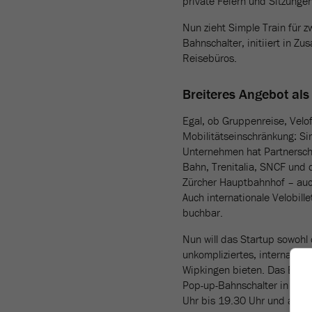
private Feiern und Sitzungen
Nun zieht Simple Train für z
Bahnschalter, initiiert in Z
Reisebüros.
Breiteres Angebot al
Egal, ob Gruppenreise, Velo
Mobilitätseinschränkung: Sim
Unternehmen hat Partnersch
Bahn, Trenitalia, SNCF und
Zürcher Hauptbahnhof – auc
Auch internationale Velobil
buchbar.
Nun will das Startup sowohl
unkompliziertes, internati
Wipkingen bieten. Das Buch
Pop-up-Bahnschalter in Wipk
Uhr bis 19.30 Uhr und am Fr