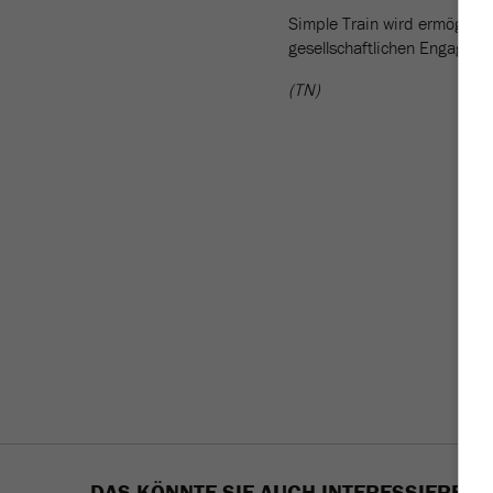
Simple Train wird ermöglicht
gesellschaftlichen Engagem
(TN)
DAS KÖNNTE SIE AUCH INTERESSIEREN