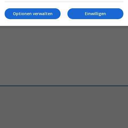
dieses
Berliner
«Diese
Preiserhöhungen
sin
efühl
möchten wir auf die
meiner Sicht
schlicht
unmor
tragen»
Optionen verwalten
Einwilligen
Reto Suter
12.03.2026 – 11:00
24.02.2026 – 10:45