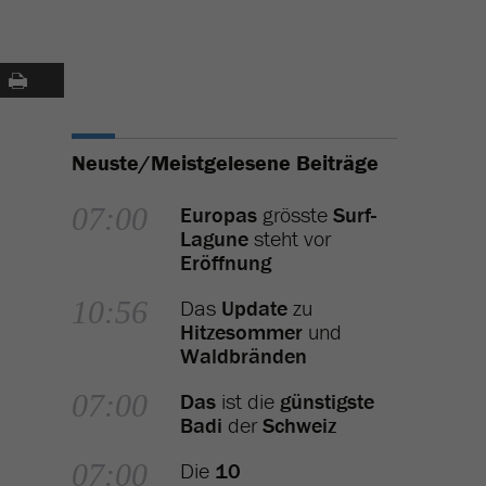
Neuste/Meistgelesene Beiträge
07:00
Europas
grösste
Surf-
Lagune
steht vor
Eröffnung
10:56
Das
Update
zu
Hitzesommer
und
Waldbränden
07:00
Das
ist die
günstigste
Badi
der
Schweiz
07:00
Die
10