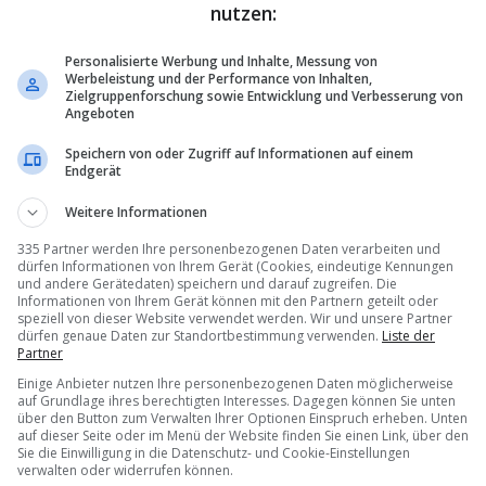
nutzen:
t 30 Prozent weniger CO₂-Ausstoss pro Sitz und 63 Prozent weniger
nachhaltigste Flugzeug, das jemals für London City zugelassen wurde.
Personalisierte Werbung und Inhalte, Messung von
Werbeleistung und der Performance von Inhalten,
Zielgruppenforschung sowie Entwicklung und Verbesserung von
Angeboten
Speichern von oder Zugriff auf Informationen auf einem
Endgerät
Weitere Informationen
335 Partner werden Ihre personenbezogenen Daten verarbeiten und
dürfen Informationen von Ihrem Gerät (Cookies, eindeutige Kennungen
und andere Gerätedaten) speichern und darauf zugreifen. Die
Informationen von Ihrem Gerät können mit den Partnern geteilt oder
speziell von dieser Website verwendet werden. Wir und unsere Partner
dürfen genaue Daten zur Standortbestimmung verwenden.
Liste der
Partner
Einige Anbieter nutzen Ihre personenbezogenen Daten möglicherweise
auf Grundlage ihres berechtigten Interesses. Dagegen können Sie unten
über den Button zum Verwalten Ihrer Optionen Einspruch erheben. Unten
auf dieser Seite oder im Menü der Website finden Sie einen Link, über den
Sie die Einwilligung in die Datenschutz- und Cookie-Einstellungen
verwalten oder widerrufen können.