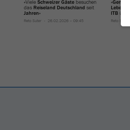
«Viele
Schweizer Gäste
besuchen
«
Genau
das
Reiseland Deutschland
seit
Lebensg
Jahren
»
ITB
über
Reto Suter
26.02.2026 – 09:45
Reto Suter