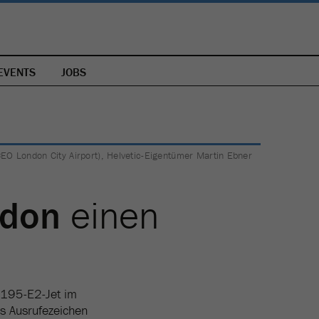
EVENTS
JOBS
(CEO London City Airport), Helvetic-Eigentümer Martin Ebner
don
einen
 E195-E2-Jet im
es Ausrufezeichen