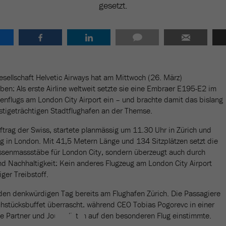
gesetzt.
esellschaft Helvetic Airways hat am Mittwoch (26. März)
ben: Als erste Airline weltweit setzte sie eine Embraer E195-E2 im
enflugs am London City Airport ein – und brachte damit das bislang
stigeträchtigen Stadtflughafen an der Themse.
uftrag der Swiss, startete planmässig um 11.30 Uhr in Zürich und
g in London. Mit 41,5 Metern Länge und 134 Sitzplätzen setzt die
ssenmassstäbe für London City, sondern überzeugt auch durch
und Nachhaltigkeit: Kein anderes Flugzeug am London City Airport
ger Treibstoff.
e den denkwürdigen Tag bereits am Flughafen Zürich. Die Passagiere
hstücksbuffet überrascht, während CEO Tobias Pogorevc in einer
he Partner und Journalisten auf den besonderen Flug einstimmte.