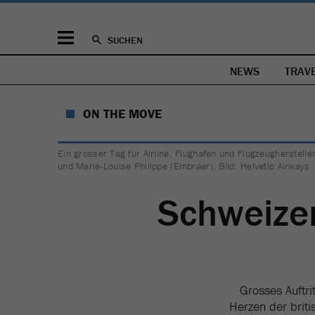
SUCHEN
NEWS
TRAV
ON THE MOVE
Ein grosser Tag für Airline, Flughafen und Flugzeugherstelle
und Marie-Louise Philippe (Embraer). Bild: Helvetic Airways
Schweizer
Grosses Auftri
Herzen der briti