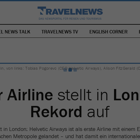
EL NEWS TALK
TRAVELNEWS TV
NAVIGATION
ENGLISH CORNER
ÜBERSPRINGEN
rin, von links: Tobias Pogorevc (CEO Helvetic Airways), Alison FitzGerald 
 Airline
stellt in
Lon
Rekord
auf
tt in London: Helvetic Airways ist als erste Airline mit einem
schen Metropole gelandet – und hat damit ein international