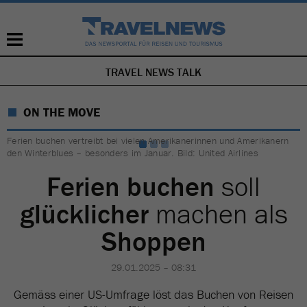
TRAVEL NEWS TALK
NAVIGATION
ÜBERSPRINGEN
ON THE MOVE
Ferien buchen vertreibt bei vielen Amerikanerinnen und Amerikanern
den Winterblues – besonders im Januar. Bild: United Airlines
Ferien buchen
soll
glücklicher
machen als
Shoppen
29.01.2025 – 08:31
Gemäss einer US-Umfrage löst das Buchen von Reisen