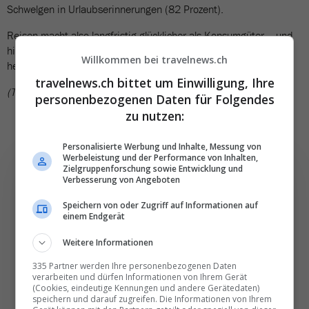
Schwelgen in Urlaubserinnerungen (82 Prozent).
Reisen macht also langfristig glücklicher als Konsumgüter – und
hilft besonders in der dunklen Jahreszeit, die Stimmung zu
Willkommen bei travelnews.ch
heben.
travelnews.ch bittet um Einwilligung, Ihre
(TN)
personenbezogenen Daten für Folgendes
zu nutzen:
Personalisierte Werbung und Inhalte, Messung von
Werbeleistung und der Performance von Inhalten,
Zielgruppenforschung sowie Entwicklung und
Verbesserung von Angeboten
Speichern von oder Zugriff auf Informationen auf
Die wichtigsten und
einem Endgerät
besten News direkt in
Weitere Informationen
Ihr E‑Mail-Postfach
335 Partner werden Ihre personenbezogenen Daten
verarbeiten und dürfen Informationen von Ihrem Gerät
(Cookies, eindeutige Kennungen und andere Gerätedaten)
Täglich oder wöchentlich, mit mehr Insights oder
speichern und darauf zugreifen. Die Informationen von Ihrem