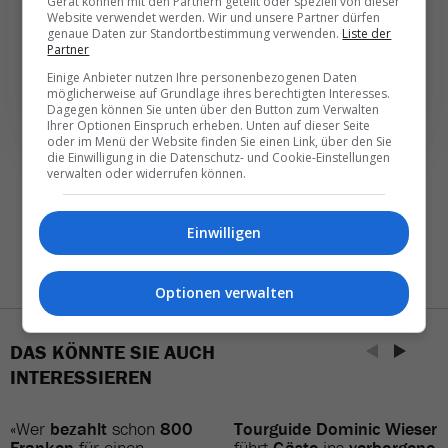
weniger. Bei Travel­news haben Sie die Wahl.
Gerät können mit den Partnern geteilt oder speziell von dieser
Website verwendet werden. Wir und unsere Partner dürfen
genaue Daten zur Standortbestimmung verwenden.
Liste der
Partner
NEWSLETTER ENTDECKEN
Einige Anbieter nutzen Ihre personenbezogenen Daten
möglicherweise auf Grundlage ihres berechtigten Interesses.
Dagegen können Sie unten über den Button zum Verwalten
Ihrer Optionen Einspruch erheben. Unten auf dieser Seite
oder im Menü der Website finden Sie einen Link, über den Sie
die Einwilligung in die Datenschutz- und Cookie-Einstellungen
verwalten oder widerrufen können.
Einwilligen
Optionen verwalten
DAS KÖNNTE SIE AUCH
INTERESSIEREN
«Wer
bezahlt
schon
800
Tourguide Dominic Wieser
Franken
für einen
führt
Gäste
ins
verborgene