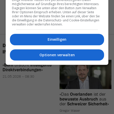
möglicherweise auf Grundlage ihres berechtigten Interesses.
Dagegen können Sie unten über den Button zum Verwalten
Ihrer Optionen Einspruch erheben. Unten auf dieser Seite
oder im Menü der Website finden Sie einen Link, über den Sie
die Einwilligung in die Datenschutz- und Cookie-Einstellungen
verwalten oder widerrufen können.
Einwilligen
DAS KÖNNTE SIE AUCH
INTERESSIEREN
Optionen verwalten
«
Bern
braucht
intelligente
Direktverbindungen
»
21.05.2026 – 08:30
«Das
Overlanden
ist der
bewusste Ausbruch
aus
der
Schweizer Sicherheit»
Gregor Waser