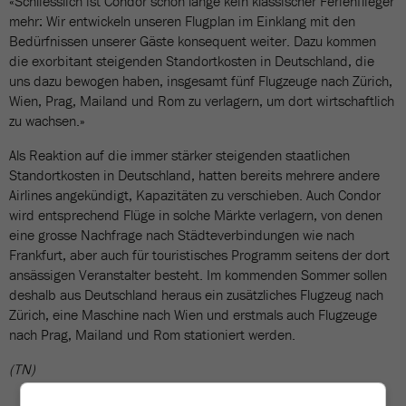
«Schliesslich ist Condor schon lange kein klassischer Ferienflieger
mehr: Wir entwickeln unseren Flugplan im Einklang mit den
Bedürfnissen unserer Gäste konsequent weiter. Dazu kommen
die exorbitant steigenden Standortkosten in Deutschland, die
uns dazu bewogen haben, insgesamt fünf Flugzeuge nach Zürich,
Wien, Prag, Mailand und Rom zu verlagern, um dort wirtschaftlich
zu wachsen.»
Als Reaktion auf die immer stärker steigenden staatlichen
Standortkosten in Deutschland, hatten bereits mehrere andere
Airlines angekündigt, Kapazitäten zu verschieben. Auch Condor
wird entsprechend Flüge in solche Märkte verlagern, von denen
eine grosse Nachfrage nach Städteverbindungen wie nach
Frankfurt, aber auch für touristisches Programm seitens der dort
ansässigen Veranstalter besteht. Im kommenden Sommer sollen
deshalb aus Deutschland heraus ein zusätzliches Flugzeug nach
Zürich, eine Maschine nach Wien und erstmals auch Flugzeuge
nach Prag, Mailand und Rom stationiert werden.
(TN)