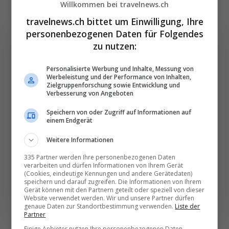
Willkommen bei travelnews.ch
travelnews.ch bittet um Einwilligung, Ihre
personenbezogenen Daten für Folgendes
zu nutzen:
Die wichtigsten und
Personalisierte Werbung und Inhalte, Messung von
Werbeleistung und der Performance von Inhalten,
besten News direkt in
Zielgruppenforschung sowie Entwicklung und
Verbesserung von Angeboten
Ihr E‑Mail-Postfach
Speichern von oder Zugriff auf Informationen auf
einem Endgerät
Täglich oder wöchentlich, mit mehr Insights oder
Weitere Informationen
weniger. Bei Travel­news haben Sie die Wahl.
335 Partner werden Ihre personenbezogenen Daten
verarbeiten und dürfen Informationen von Ihrem Gerät
NEWSLETTER ENTDECKEN
(Cookies, eindeutige Kennungen und andere Gerätedaten)
speichern und darauf zugreifen. Die Informationen von Ihrem
Gerät können mit den Partnern geteilt oder speziell von dieser
Website verwendet werden. Wir und unsere Partner dürfen
genaue Daten zur Standortbestimmung verwenden.
Liste der
Partner
Einige Anbieter nutzen Ihre personenbezogenen Daten