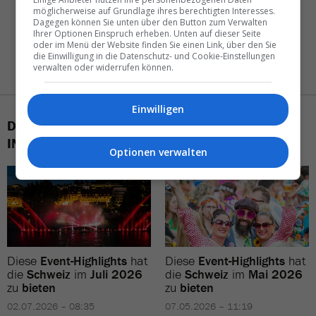
möglicherweise auf Grundlage ihres berechtigten Interesses.
Dagegen können Sie unten über den Button zum Verwalten
Ihrer Optionen Einspruch erheben. Unten auf dieser Seite
oder im Menü der Website finden Sie einen Link, über den Sie
die Einwilligung in die Datenschutz- und Cookie-Einstellungen
verwalten oder widerrufen können.
Einwilligen
DAS KÖNNTE SIE AUCH
INTERESSIEREN
Optionen verwalten
Diese
Event-Highlights
hat
Diese
Event-Highlights
hat
die
Schweiz
im
Juli 2026
die
Schweiz
im
Mai 2026
zu
bieten
zu
bieten
02.07.2026 – 08:35
07.05.2026 – 11:19