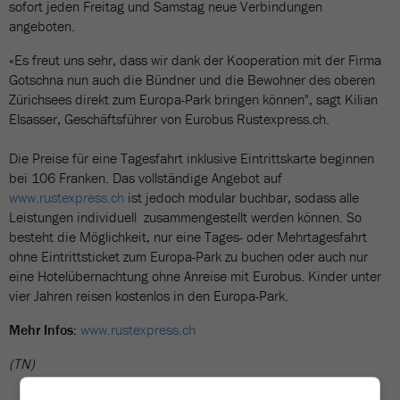
sofort jeden Freitag und Samstag neue Verbindungen
angeboten.
«Es freut uns sehr, dass wir dank der Kooperation mit der Firma
Gotschna nun auch die Bündner und die Bewohner des oberen
Zürichsees direkt zum Europa-Park bringen können", sagt Kilian
Elsasser, Geschäftsführer von Eurobus Rustexpress.ch.
Die Preise für eine Tagesfahrt inklusive Eintrittskarte beginnen
bei 106 Franken. Das vollständige Angebot auf
www.rustexpress.ch
ist jedoch modular buchbar, sodass alle
Leistungen individuell zusammengestellt werden können. So
besteht die Möglichkeit, nur eine Tages- oder Mehrtagesfahrt
ohne Eintrittsticket zum Europa-Park zu buchen oder auch nur
eine Hotelübernachtung ohne Anreise mit Eurobus. Kinder unter
vier Jahren reisen kostenlos in den Europa-Park.
Mehr Infos:
www.rustexpress.ch
(TN)