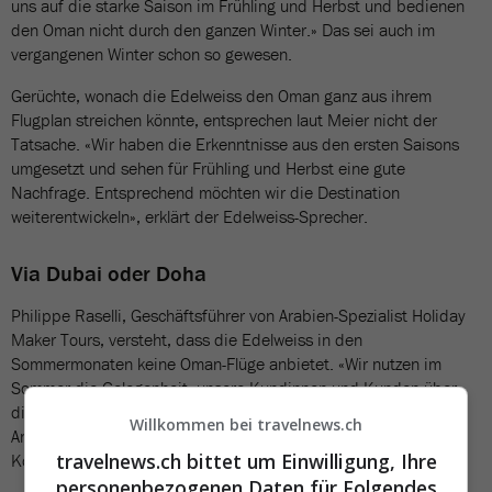
uns auf die starke Saison im Frühling und Herbst und bedienen
den Oman nicht durch den ganzen Winter.» Das sei auch im
vergangenen Winter schon so gewesen.
Gerüchte, wonach die Edelweiss den Oman ganz aus ihrem
Flugplan streichen könnte, entsprechen laut Meier nicht der
Tatsache. «Wir haben die Erkenntnisse aus den ersten Saisons
umgesetzt und sehen für Frühling und Herbst eine gute
Nachfrage. Entsprechend möchten wir die Destination
weiterentwickeln», erklärt der Edelweiss-Sprecher.
Via Dubai oder Doha
Philippe Raselli, Geschäftsführer von Arabien-Spezialist Holiday
Maker Tours, versteht, dass die Edelweiss in den
Sommermonaten keine Oman-Flüge anbietet. «Wir nutzen im
Sommer die Gelegenheit, unsere Kundinnen und Kunden über
die Emirate oder Katar in den Oman zu befördern», sagt er auf
Willkommen bei travelnews.ch
Anfrage. «Dies bietet uns zudem die Möglichkeit, spannende
travelnews.ch bittet um Einwilligung, Ihre
Kombinationsreisen zu gestalten.»
personenbezogenen Daten für Folgendes