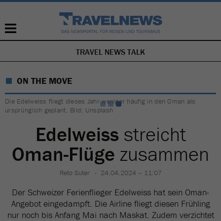
TRAVEL NEWS TALK
NAVIGATION
ÜBERSPRINGEN
ON THE MOVE
Die Edelweiss fliegt dieses Jahr weniger häufig in den Oman als
ursprünglich geplant. Bild: Unsplash
Edelweiss
streicht
Oman-Flüge
zusammen
Reto Suter
24.04.2024 – 11:07
Der Schweizer Ferienflieger Edelweiss hat sein Oman-
Angebot eingedampft. Die Airline fliegt diesen Frühling
nur noch bis Anfang Mai nach Maskat. Zudem verzichtet