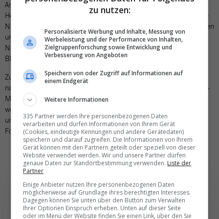
Anders präsentiert sich die Lage bei Holiday Maker Tours im
zu nutzen:
Herbst und im Winter. «Hier verzeichnen wir eine erfreulich hohe
Nachfrage», so Geschäftsführer Raselli. Ob er all seine Kundinnen
Personalisierte Werbung und Inhalte, Messung von
und Kunden trotz des ausgedünnten Edelweiss-Flugplans auf
Werbeleistung und der Performance von Inhalten,
Nonstop-Flüge ab Zürich buchen kann, steht auf einem anderen
Zielgruppenforschung sowie Entwicklung und
Verbesserung von Angeboten
Blatt.
Speichern von oder Zugriff auf Informationen auf
Zur Hoffnung Anlass gibt die Ankündigung von Oman Air. Die
einem Endgerät
nationale Fluggesellschaft des Sultanats wird die Strecke Zürich-
Maskat mit dem Winterflugplan 2024/25 wieder vier Mal
Weitere Informationen
wöchentlich bedienen – immer sonntags, montags, mittwochs
335 Partner werden Ihre personenbezogenen Daten
und freitags. Zum Einsatz kommen Boeing 787. Man prüfe die
verarbeiten und dürfen Informationen von Ihrem Gerät
Fortführung im Sommer 2025, so die Airline.
(Cookies, eindeutige Kennungen und andere Gerätedaten)
speichern und darauf zugreifen. Die Informationen von Ihrem
Gerät können mit den Partnern geteilt oder speziell von dieser
Website verwendet werden. Wir und unsere Partner dürfen
genaue Daten zur Standortbestimmung verwenden.
Liste der
Partner
Einige Anbieter nutzen Ihre personenbezogenen Daten
möglicherweise auf Grundlage ihres berechtigten Interesses.
Dagegen können Sie unten über den Button zum Verwalten
Ihrer Optionen Einspruch erheben. Unten auf dieser Seite
oder im Menü der Website finden Sie einen Link, über den Sie