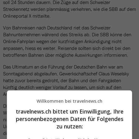
soll 24 Stunden dauern. Die Züge auf dem Schweizer
Streckennetz werden planmässig verkehren, wie die SBB auf dem
Onlineportal X mitteilte.
Von Bahnreisen nach Deutschland riet das Schweizer
Bahnunternehmen während des Streiks ab. Die SBB könne den
Online-Fahrplan wegen der kurzfristigen Ankündigung nicht
anpassen, hiess es weiter. Reisende sollten sich direkt bei den
betroffenen Bahnen über mögliche Auswirkungen informieren.
Das Ultimatum an die Führung der Deutschen Bahn war am
Sonntagabend abgelaufen. Gewerkschaftschef Claus Weselsky
hatte zuvor bereits gedroht, der Bahn und den Fahrgästen
künftig deutlich weniger Vorlauf zu lassen, um sich auf den
Arbeitskampf einzustellen.
Willkommen bei travelnews.ch
Die Deutsche Bahn kritisierte die kurzfristige Ankündigung von
travelnews.ch bittet um Einwilligung, Ihre
Warnstreiks scharf. Die GDL mache ihre Drohung wahr, Streiks
personenbezogenen Daten für Folgendes
nicht mehr 48 Stunden vorher anzukündigen, teilte das
zu nutzen:
Unternehmen mit. «Das ist für Millionen von Bahnreisenden und
die Wirtschaft eine blanke Zumutung.»