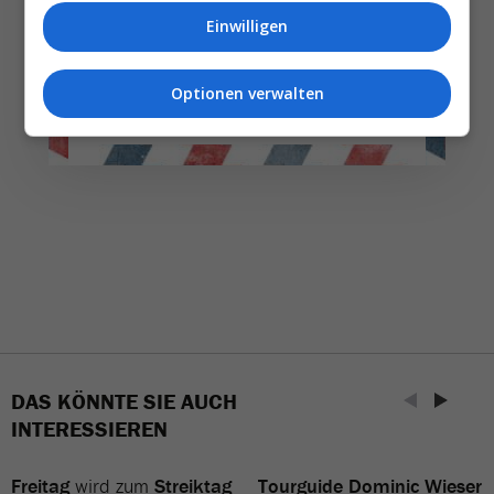
weniger. Bei Travel­news haben Sie die Wahl.
Einwilligen
NEWSLETTER ENTDECKEN
Optionen verwalten
DAS KÖNNTE SIE AUCH
INTERESSIEREN
Freitag
wird zum
Streiktag
Tourguide Dominic Wieser