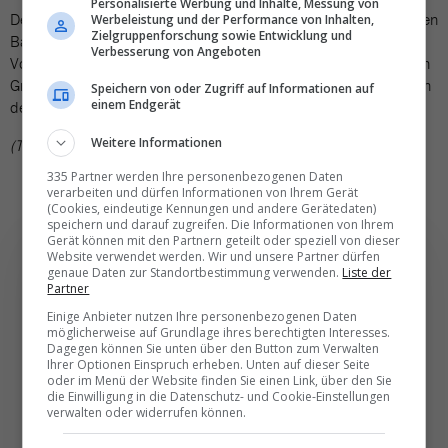
Personalisierte Werbung und Inhalte, Messung von
Der Streik werde sich erneut massiv auf den gesamten deutschen
Werbeleistung und der Performance von Inhalten,
Zielgruppenforschung sowie Entwicklung und
Bahnbetrieb auswirken. Die DB versuche trotz des kurzen
Verbesserung von Angeboten
Vorlaufs, für den Fern-, Regional- und S-Bahn-Verkehr wieder ein
Grundangebot anzubieten, hiess es weiter. Im Fernverkehr sollen
Speichern von oder Zugriff auf Informationen auf
einem Endgerät
demnach längere Züge mit mehr Sitzplätzen eingesetzt werden.
Weitere Informationen
(TN)
335 Partner werden Ihre personenbezogenen Daten
verarbeiten und dürfen Informationen von Ihrem Gerät
(Cookies, eindeutige Kennungen und andere Gerätedaten)
speichern und darauf zugreifen. Die Informationen von Ihrem
Gerät können mit den Partnern geteilt oder speziell von dieser
Website verwendet werden. Wir und unsere Partner dürfen
genaue Daten zur Standortbestimmung verwenden.
Liste der
Partner
Einige Anbieter nutzen Ihre personenbezogenen Daten
Die wichtigsten und
möglicherweise auf Grundlage ihres berechtigten Interesses.
besten News direkt in
Dagegen können Sie unten über den Button zum Verwalten
Ihrer Optionen Einspruch erheben. Unten auf dieser Seite
Ihr E‑Mail-Postfach
oder im Menü der Website finden Sie einen Link, über den Sie
die Einwilligung in die Datenschutz- und Cookie-Einstellungen
verwalten oder widerrufen können.
Täglich oder wöchentlich, mit mehr Insights oder