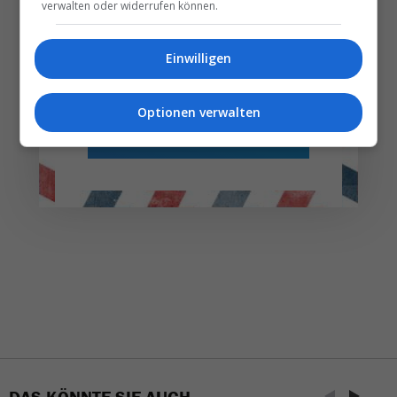
verwalten oder widerrufen können.
Ihr E‑Mail-Postfach
Einwilligen
Täglich oder wöchentlich, mit mehr Insights oder
weniger. Bei Travel­news haben Sie die Wahl.
Optionen verwalten
NEWSLETTER ENTDECKEN
DAS KÖNNTE SIE AUCH