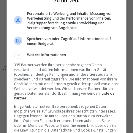
zu nutzen:
Mottai, Coral Gables (USA).
Peridot, Hongkong.
Personalisierte Werbung und Inhalte, Messung von
Escā Playa, Ras El Hekma (Ägypten).
Werbeleistung und der Performance von Inhalten,
Zielgruppenforschung sowie Entwicklung und
Finlandia Bistro, Helsinki.
Verbesserung von Angeboten
Carbone, London.
Rosso, Hinganigada (Indien).
Speichern von oder Zugriff auf Informationen auf
Lucia, Los Angeles.
einem Endgerät
Monsieur Dior by Dominique Crenn, Beverly Hills.
Weitere Informationen
Amura by Ángel León, Kapstadt.
335 Partner werden Ihre personenbezogenen Daten
(TN)
verarbeiten und dürfen Informationen von Ihrem Gerät
(Cookies, eindeutige Kennungen und andere Gerätedaten)
speichern und darauf zugreifen. Die Informationen von Ihrem
Gerät können mit den Partnern geteilt oder speziell von dieser
Website verwendet werden. Wir und unsere Partner dürfen
genaue Daten zur Standortbestimmung verwenden.
Liste der
Partner
Einige Anbieter nutzen Ihre personenbezogenen Daten
möglicherweise auf Grundlage ihres berechtigten Interesses.
Dagegen können Sie unten über den Button zum Verwalten
Die wichtigsten und
Ihrer Optionen Einspruch erheben. Unten auf dieser Seite
oder im Menü der Website finden Sie einen Link, über den Sie
besten News direkt in
die Einwilligung in die Datenschutz- und Cookie-Einstellungen