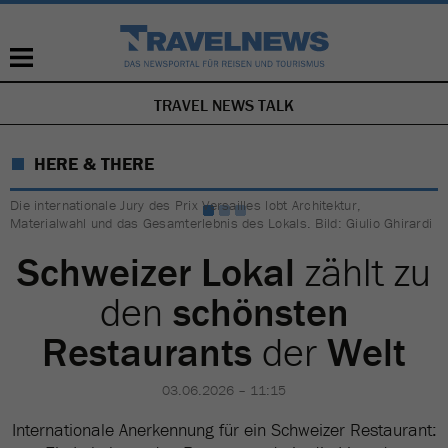
TRAVEL NEWS TALK
NAVIGATION
ÜBERSPRINGEN
HERE & THERE
Die internationale Jury des Prix Versailles lobt Architektur,
Materialwahl und das Gesamterlebnis des Lokals. Bild: Giulio Ghirardi
Schweizer Lokal
zählt zu
den
schönsten
Restaurants
der
Welt
03.06.2026 – 11:15
Internationale Anerkennung für ein Schweizer Restaurant: