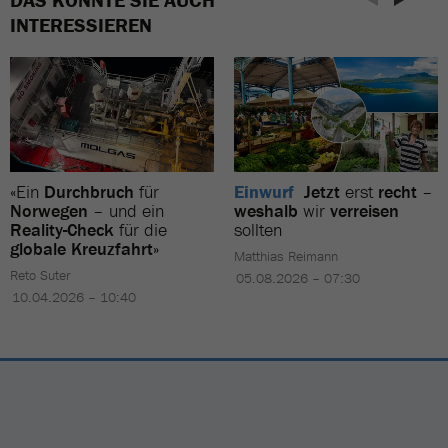
INTERESSIEREN
«Ein
Durchbruch
für
Einwurf
Jetzt
erst
recht
–
Norwegen
– und ein
weshalb
wir
verreisen
Reality-Check
für die
sollten
globale Kreuzfahrt
»
Matthias Reimann
Reto Suter
05.08.2026 – 07:30
10.04.2026 – 10:40