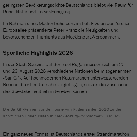
geringsten Bevölkerungsdichte Deutschlands bleibt viel Raum für
Ruhe, Natur und Entschleunigung.
Im Rahmen eines Medienfrühstücks im Loft Five an der Zürcher
Europaallee präsentierte Peter Kranz die Neuigkeiten und
bevorstehenden Highlights aus Mecklenburg-Vorpommern.
Sportliche Highlights 2026
In der Stadt Sassnitz auf der Insel Rügen messen sich am 22.
und 23. August 2026 verschiedene Nationen beim sogenannten
«Sail GP». Auf hochmodernen Katamaranen unterwegs, werden
Rennen direkt in Ufernähe ausgetragen, sodass die Zuschauer
das Spektakel hautnah miterleben können.
Die SailGP-Rennen vor der Küste von Rügen zählen 2026 zu den
sportlichen Höhepunkten in Mecklenburg-Vorpommern. Bild: MV
Ein ganz neues Format ist Deutschlands erster Strandmarathon