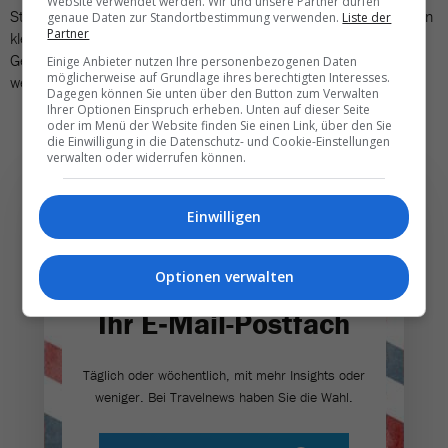
Website verwendet werden. Wir und unsere Partner dürfen
Stralsund sind gut ans Bahnnetz angebunden, während zwischen
genaue Daten zur Standortbestimmung verwenden.
Liste der
Partner
kleineren Orten Regiobusse verkehren. In besonders ländlichen
Gegenden müssen jedoch sogenannte Rufbusse vorab bestellt
Einige Anbieter nutzen Ihre personenbezogenen Daten
möglicherweise auf Grundlage ihres berechtigten Interesses.
werden.
Dagegen können Sie unten über den Button zum Verwalten
Ihrer Optionen Einspruch erheben. Unten auf dieser Seite
oder im Menü der Website finden Sie einen Link, über den Sie
die Einwilligung in die Datenschutz- und Cookie-Einstellungen
verwalten oder widerrufen können.
Einwilligen
Die wichtigsten und
Optionen verwalten
besten News direkt in
Ihr E‑Mail-Postfach
Täglich oder wöchentlich, mit mehr Insights oder
weniger. Bei Travel­news haben Sie die Wahl.