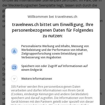
offiziell als internationaler Sternenpark zertifiziert. Im Park, der in
der Mecklenburgischen Seenplatte liegt, lassen sich durch die
geringe Lichtverschmutzung in der Nacht die Sterne besonders
gut beobachten. Interessierte können geführte Sternen-Touren
Willkommen bei travelnews.ch
oder Aktivitäten wie Mondschein-Paddeln oder Eulen-Exkursionen
travelnews.ch bittet um Einwilligung, Ihre
unternehmen.
personenbezogenen Daten für Folgendes
zu nutzen:
Nächtliche Sternenbeobachtungen im Naturpark
Nossentiner/Schwinzer Heide. Bild: MV
Personalisierte Werbung und Inhalte, Messung von
Werbeleistung und der Performance von Inhalten,
Zielgruppenforschung sowie Entwicklung und
Verbesserung von Angeboten
Von grosser Bedeutung ist auch die Stadt Schwerin, deren
«Residenzensemble» seit 2024 zum Unesco-Welterbe gehört.
Speichern von oder Zugriff auf Informationen auf
Dazu zählen der Schweriner Dom und das Mecklenburgische
einem Endgerät
Staatstheater sowie mehr als 30 weitere Gebäude in der Stadt.
Weitere Informationen
Seit Ende März 2026 gehört zudem die «Kleine Küstenfischerei»
in Mecklenburg-Vorpommern zum immateriellen Kulturerbe.
335 Partner werden Ihre personenbezogenen Daten
verarbeiten und dürfen Informationen von Ihrem Gerät
Die Swiss fliegt in diesem Sommer wieder zwischen dem 27. Juni
(Cookies, eindeutige Kennungen und andere Gerätedaten)
speichern und darauf zugreifen. Die Informationen von Ihrem
und dem 22. August jeweils samstags nach Heringsdorf auf der
Gerät können mit den Partnern geteilt oder speziell von dieser
Insel Usedom. Grössere Städte wie Rostock, Schwerin und