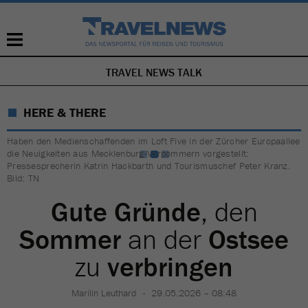
TRAVEL NEWS TALK
NAVIGATION
ÜBERSPRINGEN
HERE & THERE
Haben den Medienschaffenden im Loft Five in der Zürcher Europaallee
die Neuigkeiten aus Mecklenburg-Vorpommern vorgestellt:
Pressesprecherin Katrin Hackbarth und Tourismuschef Peter Kranz.
Bild: TN
Gute Gründe
, den
Sommer
an der
Ostsee
zu
verbringen
Marilin Leuthard
29.05.2026 – 08:48