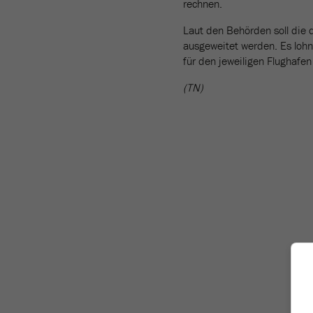
rechnen.
Laut den Behörden soll die 
ausgeweitet werden. Es lohn
für den jeweiligen Flughafen
(TN)