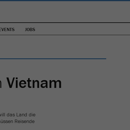
EVENTS
JOBS
n
Vietnam
will das Land die
 müssen Reisende