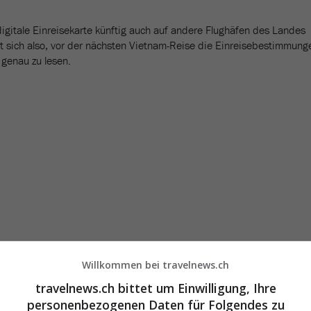
digitale Einreisekarte künftig auch auf andere Flughäfen des Landes
t sich also, vor der nächsten Vietnam-Reise die Einreisebestimmung
 genau zu lesen.
Willkommen bei travelnews.ch
travelnews.ch bittet um Einwilligung, Ihre
personenbezogenen Daten für Folgendes zu