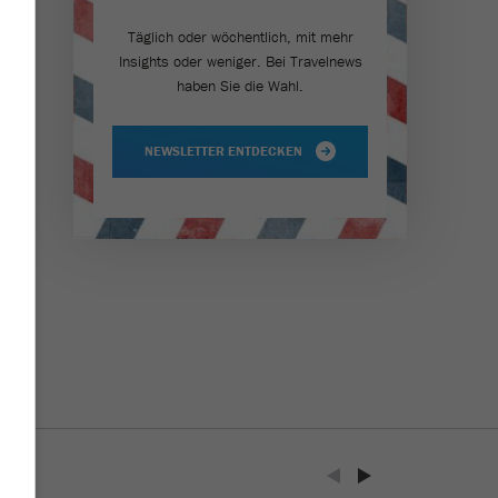
Täglich oder wöchentlich, mit mehr
Insights oder weniger. Bei Travel­news
haben Sie die Wahl.
NEWSLETTER ENTDECKEN