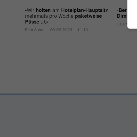
«Wir
holten
am
Hotelplan-Hauptsitz
«
Bern
br
mehrmals pro Woche
paketweise
Direktv
Pässe
ab»
21.05.202
Reto Suter
03.06.2026 – 11:10