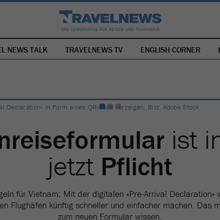
EL NEWS TALK
TRAVELNEWS TV
NAVIGATION
ENGLISH CORNER
ÜBERSPRINGEN
al Declaration» in Form eines QR-Code vorzeigen. Bild: Adobe Stock
inreiseformular
ist i
jetzt
Pflicht
eln für Vietnam: Mit der digitalen «Pre-Arrival Declaration» 
nen Flughäfen künftig schneller und einfacher machen. Das
zum neuen Formular wissen.