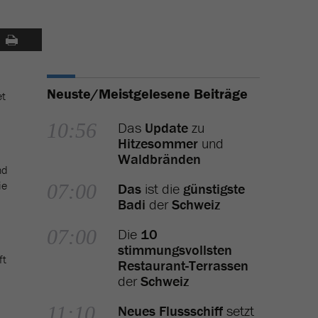
Neuste/Meistgelesene Beiträge
et
10:56
Das
Update
zu
Hitzesommer
und
Waldbränden
nd
ie
07:00
Das
ist die
günstigste
Badi
der
Schweiz
07:00
Die
10
stimmungsvollsten
ft
Restaurant-Terrassen
der
Schweiz
11:10
Neues Flussschiff
setzt