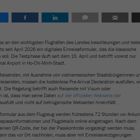
ss an den wichtigsten Flughäfen des Landes beschleunigen und test
s seit April 2026 ein digitales Einreiseformular, das die klassische
soll. Die Testphase läuft seit dem 15. April und betrifft vorerst nur
al Airport in Ho-Chi-Minh-Stadt.
n Reisenden, mit Ausnahme von vietnamesischen Staatsbürgerinnen u
eisenden, müssen die kostenlose Pre-Arrival Declaration ausfüllen, w
t. Die Regelung betrifft auch Reisende mit Visum oder
n ist, dass man seine Daten
auf der offiziellen Webseite der
ausfüllt und nicht auf betrügerische Webseiten hineinfällt.
rformular aus dem Flugzeug werden frühestens 72 Stunden vor Ankun
sepassinformationen und Flugdetails online eingetragen. Nach dem
 einen QR-Code, der bei der Passkontrolle vorgezeigt werden muss.
kann das vor Ort nachholen, muss aber mit Einreiseverzögerungen