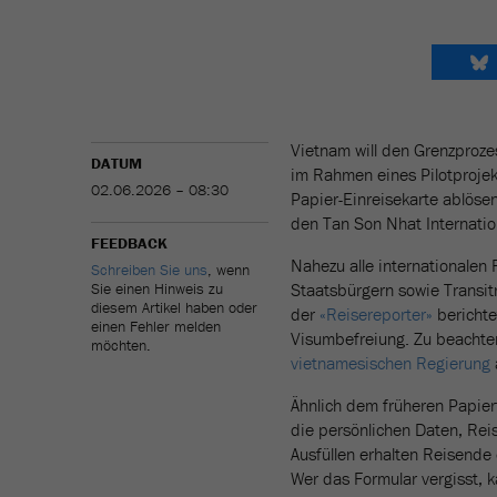
Vietnam will den Grenzproze
DATUM
im Rahmen eines Pilotprojekt
02.06.2026 – 08:30
Papier-Einreisekarte ablösen 
den Tan Son Nhat Internation
FEEDBACK
Nahezu alle internationale
Schreiben Sie uns
, wenn
Sie einen Hinweis zu
Staatsbürgern sowie Transitr
diesem Artikel haben oder
der
«Reisereporter»
berichte
einen Fehler melden
Visumbefreiung. Zu beachte
möchten.
vietnamesischen Regierung
Ähnlich dem früheren Papie
die persönlichen Daten, Rei
Ausfüllen erhalten Reisende
Wer das Formular vergisst, 