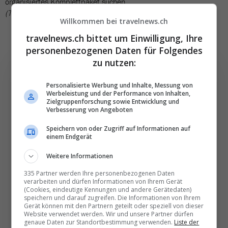
organisiertes Komplettpaket suchen.
(TN)
Willkommen bei travelnews.ch
travelnews.ch bittet um Einwilligung, Ihre
personenbezogenen Daten für Folgendes
zu nutzen:
Personalisierte Werbung und Inhalte, Messung von
Werbeleistung und der Performance von Inhalten,
Die wichtigsten und
Zielgruppenforschung sowie Entwicklung und
Verbesserung von Angeboten
besten News direkt in
Speichern von oder Zugriff auf Informationen auf
Ihr E‑Mail-Postfach
einem Endgerät
Weitere Informationen
Täglich oder wöchentlich, mit mehr Insights oder
weniger. Bei Travel­news haben Sie die Wahl.
335 Partner werden Ihre personenbezogenen Daten
verarbeiten und dürfen Informationen von Ihrem Gerät
(Cookies, eindeutige Kennungen und andere Gerätedaten)
speichern und darauf zugreifen. Die Informationen von Ihrem
NEWSLETTER ENTDECKEN
Gerät können mit den Partnern geteilt oder speziell von dieser
Website verwendet werden. Wir und unsere Partner dürfen
genaue Daten zur Standortbestimmung verwenden.
Liste der