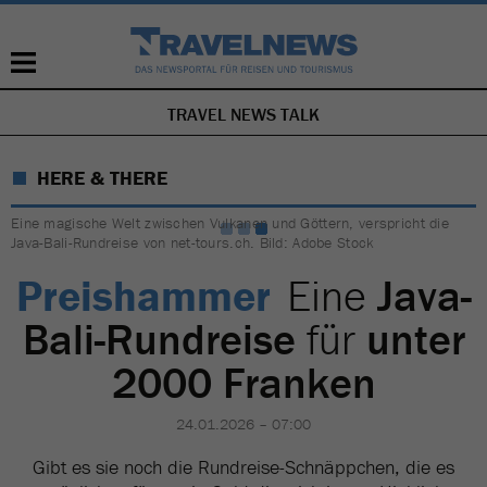
TRAVEL NEWS TALK
NAVIGATION
ÜBERSPRINGEN
HERE & THERE
Eine magische Welt zwischen Vulkanen und Göttern, verspricht die
Java-Bali-Rundreise von net-tours.ch. Bild: Adobe Stock
Preishammer
Eine
Java-
Bali-Rundreise
für
unter
2000 Franken
24.01.2026 – 07:00
Gibt es sie noch die Rundreise-Schnäppchen, die es