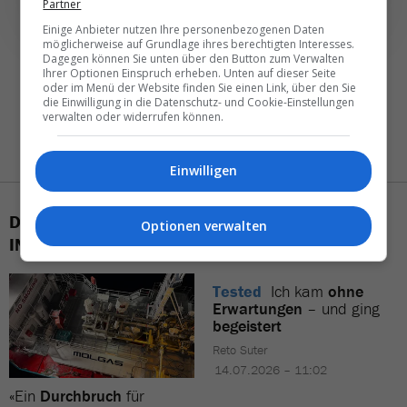
Partner
Einige Anbieter nutzen Ihre personenbezogenen Daten
möglicherweise auf Grundlage ihres berechtigten Interesses.
Dagegen können Sie unten über den Button zum Verwalten
Ihrer Optionen Einspruch erheben. Unten auf dieser Seite
oder im Menü der Website finden Sie einen Link, über den Sie
die Einwilligung in die Datenschutz- und Cookie-Einstellungen
verwalten oder widerrufen können.
Einwilligen
DAS KÖNNTE SIE AUCH
Optionen verwalten
INTERESSIEREN
Tested
Ich kam
ohne
Erwartungen
– und ging
begeistert
Reto Suter
14.07.2026 – 11:02
«Ein
Durchbruch
für