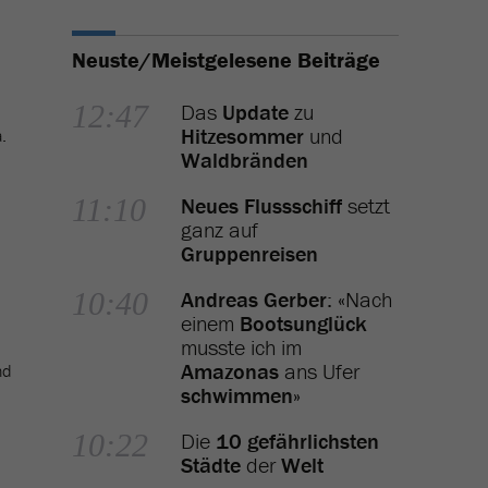
Neuste/Meistgelesene Beiträge
12:47
Das
Update
zu
Hitzesommer
und
.
Waldbränden
11:10
Neues Flussschiff
setzt
ganz auf
Gruppenreisen
10:40
Andreas Gerber
: «Nach
einem
Bootsunglück
musste ich im
Amazonas
ans Ufer
nd
schwimmen
»
10:22
Die
10 gefährlichsten
Städte
der
Welt