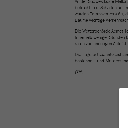
An der Südwestküste Mallor
beträchtliche Schäden an. I
wurden Terrassen zerstört, d
Bäume wichtige Verkehrsachs
Die Wetterbehörde Aemet li
Innerhalb weniger Stunden k
raten von unnötigen Autofa
Die Lage entspannte sich a
bestehen – und Mallorca rec
(TN)