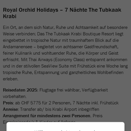
Royal Orchid Holidays – 7 Nächte The Tubkaak
Krabi
Ein Ort, an dem sich Natur, Ruhe und Achtsamkeit auf besondere
Weise verbinden: Das The Tubkaak Krabi Boutique Resort liegt
eingebettet in tropische Natur mit traumhaftem Blick auf die
Andamanensee – begleitet von achtsamer Gastfreundschaft,
feiner Kulinarik und wohltuender Ruhe, die Körper und Geist
erfrischt. Mit Thai Airways (Economy Class) entspannt ankommen
und in der stilvollen SeaView Suite mit Frühstück eine Woche lang
tropische Ruhe, Entspannung und ganzheitliches Wohlbefinden
erleben.
Reisedaten 2025:
Flugtage frei wählbar, Verfügbarkeit
vorbehalten.
Preis:
ab CHF 5775 für 2 Personen, 7 Nächte inkl. Frühstück
Anreise:
Transfer ab/ bis Krabi Airport inbegriffen
Arrangement für mindestens zwei Personen.
Preis
Einzelreisende/r & Kinder auf Anfrage