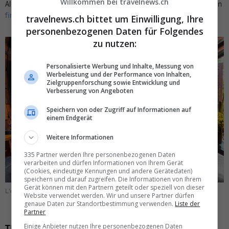
Willkommen bei travelnews.ch
Alle Informationen zur Reise sowie die Kontaktdaten für Anfragen
finden Sie hier
.
travelnews.ch bittet um Einwilligung, Ihre
personenbezogenen Daten für Folgendes
zu nutzen:
Personalisierte Werbung und Inhalte, Messung von
Werbeleistung und der Performance von Inhalten,
Zielgruppenforschung sowie Entwicklung und
Verbesserung von Angeboten
Speichern von oder Zugriff auf Informationen auf
einem Endgerät
Weitere Informationen
335 Partner werden Ihre personenbezogenen Daten
verarbeiten und dürfen Informationen von Ihrem Gerät
(Cookies, eindeutige Kennungen und andere Gerätedaten)
speichern und darauf zugreifen. Die Informationen von Ihrem
Gerät können mit den Partnern geteilt oder speziell von dieser
L'escape Spa. Bild: Tubkaak Krabi Boutique Resort
Website verwendet werden. Wir und unsere Partner dürfen
genaue Daten zur Standortbestimmung verwenden.
Liste der
Partner
Thailand Reisen Reber – 2 Wochen Thailand für
Einige Anbieter nutzen Ihre personenbezogenen Daten