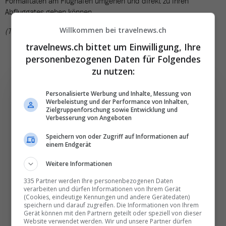
Formalitäten am Flughafen umgehen und direkt zu ihren
Abfluggates gehen können.
Willkommen bei travelnews.ch
(TN)
travelnews.ch bittet um Einwilligung, Ihre
personenbezogenen Daten für Folgendes
zu nutzen:
Personalisierte Werbung und Inhalte, Messung von
Werbeleistung und der Performance von Inhalten,
Zielgruppenforschung sowie Entwicklung und
Die wichtigsten und
Verbesserung von Angeboten
besten News direkt in
Speichern von oder Zugriff auf Informationen auf
einem Endgerät
Ihr E‑Mail-Postfach
Weitere Informationen
Täglich oder wöchentlich, mit mehr Insights oder
335 Partner werden Ihre personenbezogenen Daten
verarbeiten und dürfen Informationen von Ihrem Gerät
weniger. Bei Travel­news haben Sie die Wahl.
(Cookies, eindeutige Kennungen und andere Gerätedaten)
speichern und darauf zugreifen. Die Informationen von Ihrem
Gerät können mit den Partnern geteilt oder speziell von dieser
NEWSLETTER ENTDECKEN
Website verwendet werden. Wir und unsere Partner dürfen