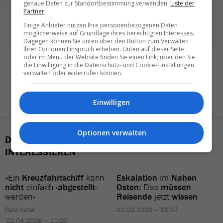
genaue Daten zur Standortbestimmung verwenden.
Liste der
Partner
Einige Anbieter nutzen Ihre personenbezogenen Daten
möglicherweise auf Grundlage ihres berechtigten Interesses.
Dagegen können Sie unten über den Button zum Verwalten
Ihrer Optionen Einspruch erheben. Unten auf dieser Seite
oder im Menü der Website finden Sie einen Link, über den Sie
die Einwilligung in die Datenschutz- und Cookie-Einstellungen
verwalten oder widerrufen können.
Einwilligen
Optionen verwalten
DAS KÖNNTE SIE AUCH
INTERESSIEREN
«Ein
Kreuzfahrtschiff
kann
Eskalation
im
Nahen
nicht
einfach
‹abgestellt›
Osten:
Das
müssen
werden»
Reisende
jetzt
wissen
Reto Suter
02.03.2026 – 11:07
22.04.2026 – 11:00