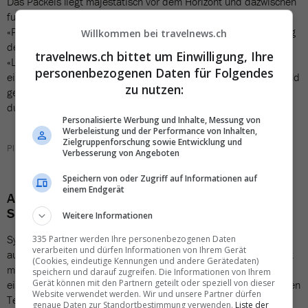
Das Packeis liegt majestätisch vor dem Horizont und dazwischen
funkelt tiefblau das eiskalte Meerwasser. Plötzlich heisst es
«Polarbär voraus» und die Spannung steigt: Lässt sich der König
Willkommen bei travelnews.ch
der Arktis heute blicken? Im Herzen des Eises bewegt sich die
travelnews.ch bittet um Einwilligung, Ihre
«Le Commandant Charcot» in ihrem Element: Der weltweit
personenbezogenen Daten für Folgendes
einzigartige Passagier-Eisbrecher wurde für genau dieses Umfeld
zu nutzen:
gebaut und bewegt sich anmutig und mit minimalem Abdruck
durch das ewige Polarmeer.
Personalisierte Werbung und Inhalte, Messung von
Werbeleistung und der Performance von Inhalten,
Zielgruppenforschung sowie Entwicklung und
Plötzliche blickt der Polarbär rüber.
Verbesserung von Angeboten
Speichern von oder Zugriff auf Informationen auf
einem Endgerät
Architektur Marathon in Sydney – mit Kuoni
Sports
Weitere Informationen
Sydney beherbergt nicht nur ein Opernhaus von
335 Partner werden Ihre personenbezogenen Daten
verarbeiten und dürfen Informationen von Ihrem Gerät
aussergewöhnlicher architektonischer Schönheit, sondern bietet
(Cookies, eindeutige Kennungen und andere Gerätedaten)
mit der Teilnahme an den «Abbott World Marathon Series» auch
speichern und darauf zugreifen. Die Informationen von Ihrem
Gerät können mit den Partnern geteilt oder speziell von dieser
ein einzigartiges Lauferlebnis. Der Sydney-Marathon gewährt den
Website verwendet werden. Wir und unsere Partner dürfen
Teilnehmenden beeindruckende Ausblicke auf die weite
genaue Daten zur Standortbestimmung verwenden.
Liste der