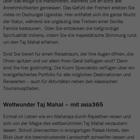
über das ewige Eis marschieren, während Sie an Bord alle
Annehmlichkeiten geniessen. Das Gefühl der Freiheit erleben Sie
indes im Dschungel Ugandas. Hier entfaltet sich die ganze Wucht
der Natur, während sie ungläubig das Treiben einer Gorilla-
Familie bestaunen. Oder Sie entdecken die tiefgründige
Spiritualität Indiens, indem Sie die majestätische Stimmung rund
um den Taj Mahal erfahren.
Sind Sie bereit für einen Reisetraum, der Ihre Augen öffnen, die
Ohren spitzen und vor allem Ihren Geist beflügeln wird? Dann
sind Sie hier goldrichtig: Die Kuoni Specialists verfügen über ein
breitgefächertes Portfolio für alle möglichen Destinationen und
Reisearten – auch für Aktivitäten neben den klassischen
Tourismuspfaden.
Weltwunder Taj Mahal – mit asia365
Einmal im Leben wie ein Maharaja durch Rajasthan reisen und
sich von der Magie des weltberühmten Taj Mahal verzaubern
lassen. Stilvoll übernachten in einzigartigen Palast-Hotels, den
Blick über die beeindruckende Landschaft schweifen lassen und