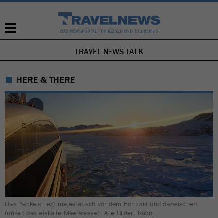
TRAVEL NEWS TALK
NAVIGATION
ÜBERSPRINGEN
HERE & THERE
Das Packeis liegt majestätisch vor dem Horizont und dazwischen
funkelt das eiskalte Meerwasser. Alle Bilder: Kuoni