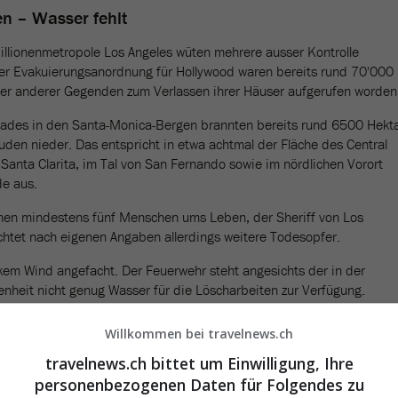
en – Wasser fehlt
illionenmetropole Los Angeles wüten mehrere ausser Kontrolle
er Evakuierungsanordnung für Hollywood waren bereits rund 70'000
r anderer Gegenden zum Verlassen ihrer Häuser aufgerufen worden
isades in den Santa-Monica-Bergen brannten bereits rund 6500 Hekt
en nieder. Das entspricht in etwa achtmal der Fläche des Central
Santa Clarita, im Tal von San Fernando sowie im nördlichen Vorort
e aus.
n mindestens fünf Menschen ums Leben, der Sheriff von Los
chtet nach eigenen Angaben allerdings weitere Todesopfer.
em Wind angefacht. Der Feuerwehr steht angesichts der in der
heit nicht genug Wasser für die Löscharbeiten zur Verfügung.
Willkommen bei travelnews.ch
travelnews.ch bittet um Einwilligung, Ihre
personenbezogenen Daten für Folgendes zu