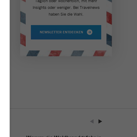
Täglich oder wöchentlich, mit mehr
Insights oder weniger. Bei Travel­news
haben Sie die Wahl.
NEWSLETTER ENTDECKEN