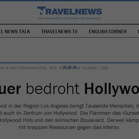
EL NEWS TALK
TRAVELNEWS TV
NAVIGATION
ENGLISH CORNER
ÜBERSPRINGEN
» in den Hollywood Hills. Bild: Screenshot Youtube / DGL
uer
bedroht
Hollyw
and in der Region Los Angeles zwingt Tausende Menschen, i
tzt auch im Zentrum von Hollywood. Die Flammen des «Sunset
ollywood Hills und den ikonischen Boulevard. Derweil kämp
mit knappen Ressourcen gegen das Inferno.