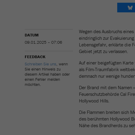
Wegen des Ausbruchs eines 
DATUM
eindringlich zur Evakuierun
09.01.2025 – 07:06
Lebensgefahr, erklärte die 
Gebiet jetzt zu verlassen.
FEEDBACK
Auf einer beigefügten Karte
Schreiben Sie uns
, wenn
Sie einen Hinweis zu
als Film-Traumfabrik weltbek
diesem Artikel haben oder
demnach nur wenige hundert
einen Fehler melden
möchten.
Der Brand mit dem Namen «S
Feuerschutzbehörde Cal Fire 
Hollywood Hills.
Die Flammen breiten sich Me
des berühmten Hollywood Bo
Nähe des Brandherds zu seh