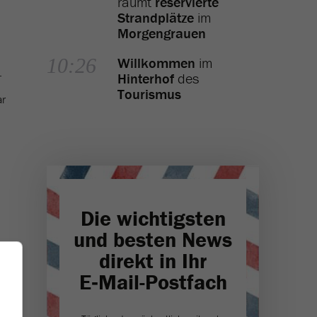
räumt
reservierte
Strandplätze
im
Morgengrauen
10:26
Willkommen
im
.
Hinterhof
des
Tourismus
ar
Die wichtigsten
und besten News
direkt in Ihr
E‑Mail-Postfach