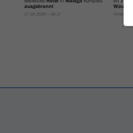
Beliebtes
Hotel
in
Málaga
komplett
Im
7. H
ausgebrannt
Wau-Eff
27.05.2026 – 08:17
Christian 