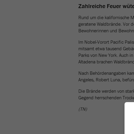
Zahlreiche Feuer wüt
Rund um die kalifornische M
geratene Waldbrände. Vor d
Bewohnerinnen und Bewohne
Im Nobel-Vorort Pacific Pal
mitsamt etwa tausend Gebäud
Parks von New York. Auch in 
Altadena brachen Waldbränd
Nach Behördenangaben kame
Angeles, Robert Luna, befür
Die Brände werden von stark
Gegend herrschenden Trocken
(TN)