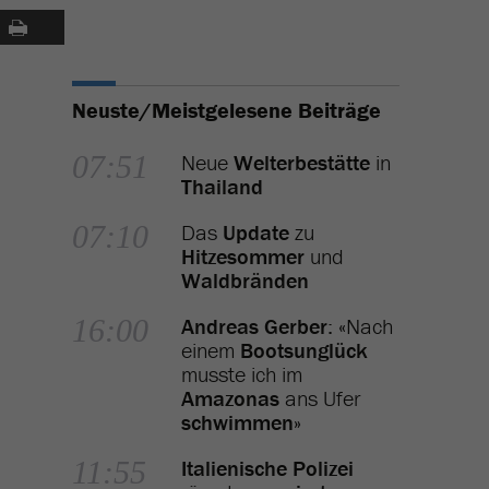
Neuste/Meistgelesene Beiträge
07:51
Neue
Welterbestätte
in
Thailand
07:10
Das
Update
zu
Hitzesommer
und
.
Waldbränden
16:00
Andreas Gerber
: «Nach
einem
Bootsunglück
musste ich im
Amazonas
ans Ufer
schwimmen
»
11:55
Italienische Polizei