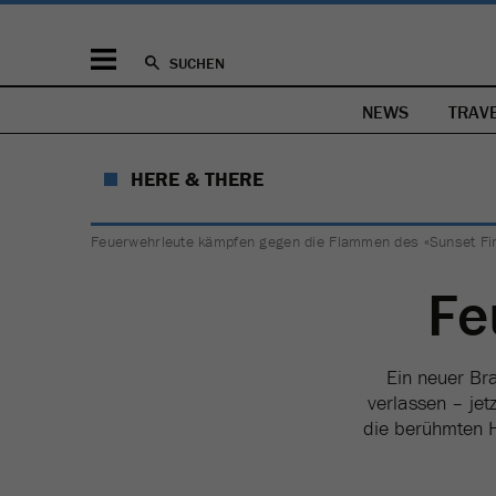
SUCHEN
NEWS
TRAV
HERE & THERE
Feuerwehrleute kämpfen gegen die Flammen des «Sunset Fire
Fe
Ein neuer Br
verlassen – je
die berühmten H