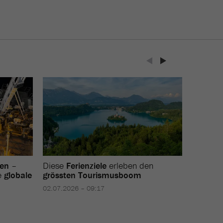
en
–
Diese
Ferienziele
erleben den
Die
Sch
e
globale
grössten Tourismusboom
asiatis
02.07.2026 – 09:17
26.02.202