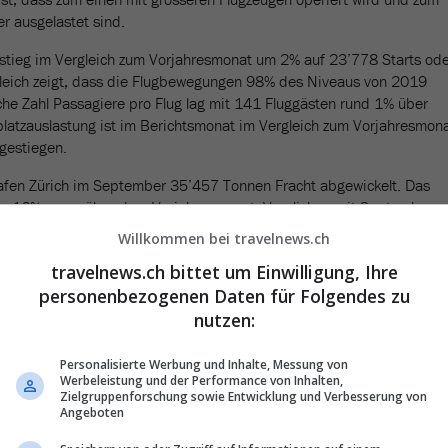
r ausgelastet sind.
stieg im Vergleich zum Vorjahresmonat um 2% auf 23’778 Starts od
eich zeigt, dass die Flugbewegungen 98% des Niveaus von 2019
iche Zahl Passagiere pro Flug lag mit 141 Fluggästen rund 1% über
platzauslastung ist im Berichtsmonat im Vergleich zum Vorjahresmon
gestiegen.
fen Zürich im September 35’457 Tonnen Fracht abgewickelt. Das
on 16% gegenüber dem Vorjahresmonat. Verglichen mit September
ht abgewickelt.
Willkommen bei travelnews.ch
travelnews.ch bittet um Einwilligung, Ihre
personenbezogenen Daten für Folgendes zu
nutzen:
Personalisierte Werbung und Inhalte, Messung von
Werbeleistung und der Performance von Inhalten,
Zielgruppenforschung sowie Entwicklung und Verbesserung von
Angeboten