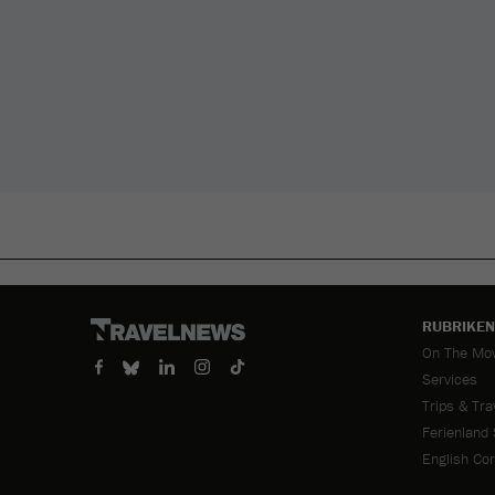
RUBRIKEN
Navigation
On The Mo
überspring
Services
Trips & Tra
Ferienland
English Co