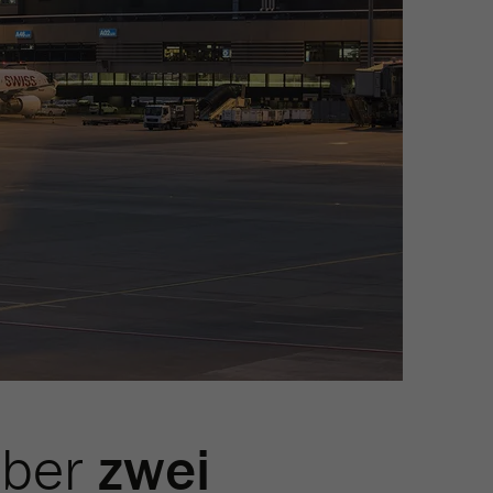
mber
zwei