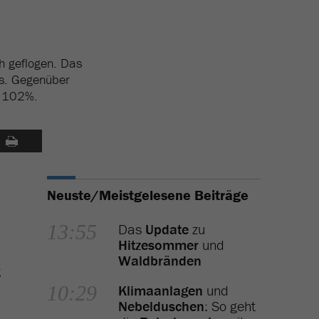
h geflogen. Das
es. Gegenüber
i 102%.
Neuste/Meistgelesene Beiträge
13:55
Das
Update
zu
Hitzesommer
und
Waldbränden
g
10:29
Klimaanlagen
und
Nebelduschen
: So geht