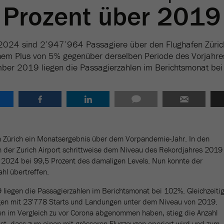
Prozent über 2019
024 sind 2’947’964 Passagiere über den Flughafen Züric
inem Plus von 5% gegenüber derselben Periode des Vorjahr
ber 2019 liegen die Passagierzahlen im Berichtsmonat be
n Zürich ein Monatsergebnis über dem Vorpandemie-Jahr. In den
h der Zurich Airport schrittweise dem Niveau des Rekordjahres 2019
 2024 bei 99,5 Prozent des damaligen Levels. Nun konnte der
hl übertreffen.
iegen die Passagierzahlen im Berichtsmonat bei 102%. Gleichzeiti
gen mit 23'778 Starts und Landungen unter dem Niveau von 2019.
 im Vergleich zu vor Corona abgenommen haben, stieg die Anzahl
ist, dass zum einen mit grösseren Flugzeugen operiert wird und zum