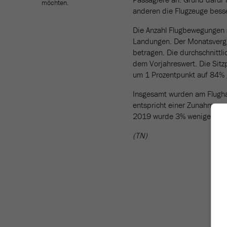
möchten.
anderen die Flugzeuge besse
Die Anzahl Flugbewegungen 
Landungen. Der Monatsvergl
betragen. Die durchschnittl
dem Vorjahreswert. Die Sitz
um 1 Prozentpunkt auf 84% 
Insgesamt wurden am Flugha
entspricht einer Zunahme v
2019 wurde 3% weniger Frac
(TN)