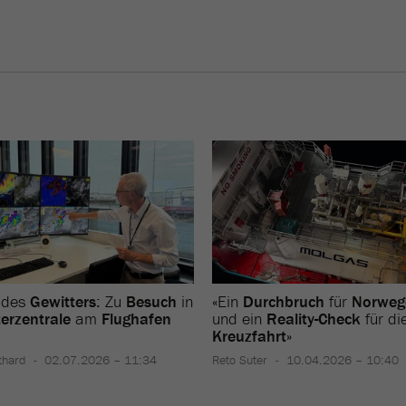
des
Gewitters
: Zu
Besuch
in
«Ein
Durchbruch
für
Norweg
erzentrale
am
Flughafen
und ein
Reality-Check
für di
Kreuzfahrt
»
thard
02.07.2026 – 11:34
Reto Suter
10.04.2026 – 10:40