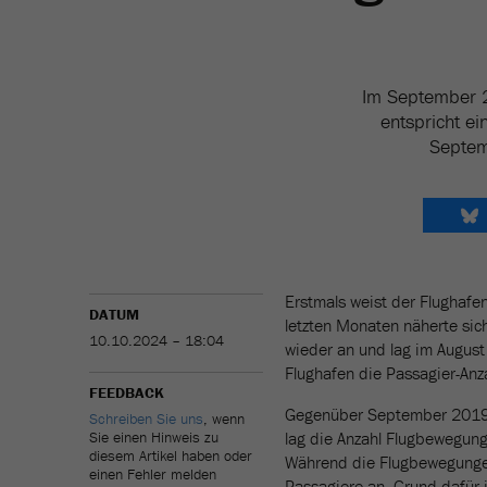
Im September 2
entspricht e
Septem
Erstmals weist der Flughafe
DATUM
letzten Monaten näherte sic
10.10.2024 – 18:04
wieder an und lag im August
Flughafen die Passagier-Anza
FEEDBACK
Gegenüber September 2019 l
Schreiben Sie uns
, wenn
Sie einen Hinweis zu
lag die Anzahl Flugbewegun
diesem Artikel haben oder
Während die Flugbewegungen
einen Fehler melden
Passagiere an. Grund dafür 