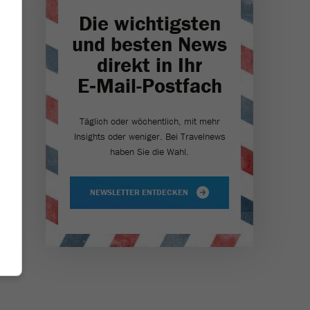
Die wichtigsten
und besten News
direkt in Ihr
E‑Mail-Postfach
Täglich oder wöchentlich, mit mehr
Insights oder weniger. Bei Travel­news
haben Sie die Wahl.
NEWSLETTER ENTDECKEN