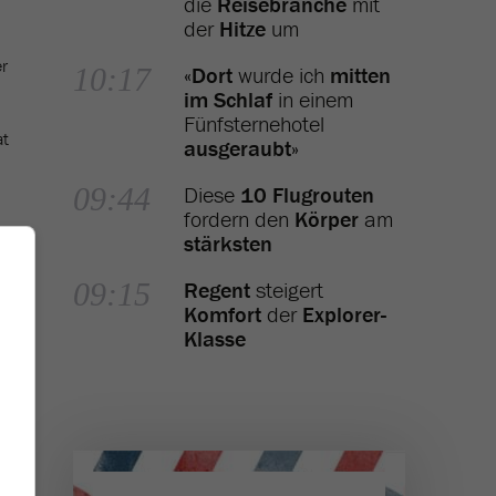
die
Reisebranche
mit
der
Hitze
um
er
10:17
«
Dort
wurde ich
mitten
im Schlaf
in einem
Fünfsternehotel
at
ausgeraubt
»
09:44
Diese
10 Flugrouten
fordern den
Körper
am
stärksten
09:15
Regent
steigert
Komfort
der
Explorer-
Klasse