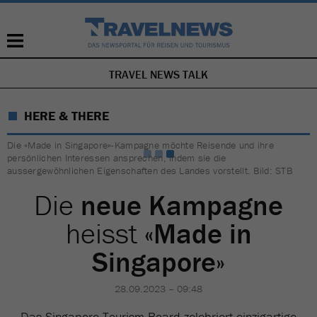
TRAVEL NEWS TALK
NAVIGATION
ÜBERSPRINGEN
HERE & THERE
Die «Made in Singapore»-Kampagne möchte Reisende und ihre
persönlichen Interessen ansprechen, indem sie die
aussergewöhnlichen Eigenschaften des Landes vorstellt. Bild: STB
Die
neue Kampagne
heisst
«Made in
Singapore»
28.09.2023 – 09:48
Das Singapore Tourism Board zelebriert einzigartige