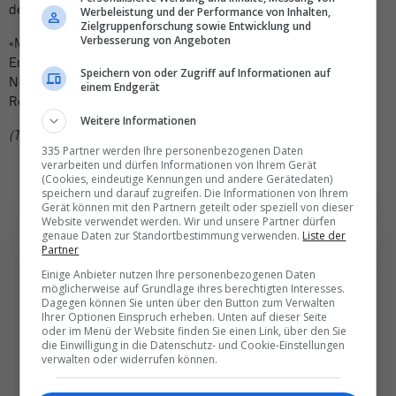
der Fantasie reale und inspirierende Erfahrungen.
Werbeleistung und der Performance von Inhalten,
Zielgruppenforschung sowie Entwicklung und
Verbesserung von Angeboten
«Made in Singapore» ersetzt die internationale
Erholungskampagne «SingapoReimagine» des STB, die im
Speichern von oder Zugriff auf Informationen auf
November 2020 gestartet wurde, um die Leidenschaft für das
einem Endgerät
Reisen nach Singapur neu zu entfachen.
Weitere Informationen
(TN)
335 Partner werden Ihre personenbezogenen Daten
verarbeiten und dürfen Informationen von Ihrem Gerät
(Cookies, eindeutige Kennungen und andere Gerätedaten)
speichern und darauf zugreifen. Die Informationen von Ihrem
Gerät können mit den Partnern geteilt oder speziell von dieser
Website verwendet werden. Wir und unsere Partner dürfen
genaue Daten zur Standortbestimmung verwenden.
Liste der
Partner
Einige Anbieter nutzen Ihre personenbezogenen Daten
Die wichtigsten und
möglicherweise auf Grundlage ihres berechtigten Interesses.
Dagegen können Sie unten über den Button zum Verwalten
besten News direkt in
Ihrer Optionen Einspruch erheben. Unten auf dieser Seite
oder im Menü der Website finden Sie einen Link, über den Sie
Ihr E‑Mail-Postfach
die Einwilligung in die Datenschutz- und Cookie-Einstellungen
verwalten oder widerrufen können.
Täglich oder wöchentlich, mit mehr Insights oder