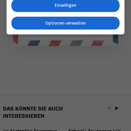
Einwilligen
weniger. Bei Travel­news haben Sie die Wahl.
Optionen verwalten
NEWSLETTER ENTDECKEN
DAS KÖNNTE SIE AUCH
INTERESSIEREN
Im
Australien-Tourismus
Schweiz Tourismus
tritt